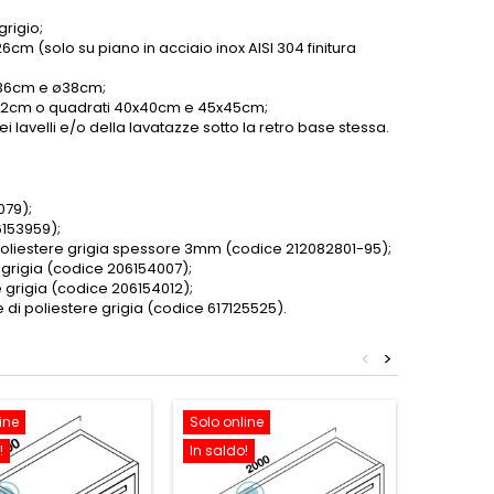
grigio;
6cm (solo su piano in acciaio inox AISI 304 finitura
 ø36cm e ø38cm;
o ø42cm o quadrati 40x40cm e 45x45cm;
 lavelli e/o della lavatazze sotto la retro base stessa.
079);
6153959);
i poliestere grigia spessore 3mm (codice 212082801-95);
 grigia (codice 206154007);
e grigia (codice 206154012);
 di poliestere grigia (codice 617125525).
<
>
ine
Solo online
Solo onl
!
In saldo!
In saldo!