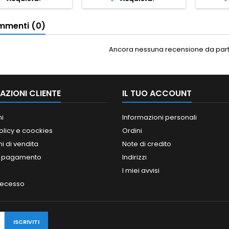
menti (0)
Ancora nessuna recensione da parte
AZIONI CLIENTE
IL TUO ACCOUNT
ni
Informazioni personali
olicy e coockies
Ordini
i di vendita
Note di credito
i pagamento
Indirizzi
I miei avvisi
 recesso