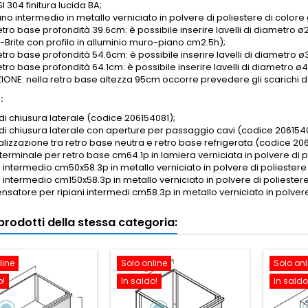
SI 304 finitura lucida BA;
iano intermedio in metallo verniciato in polvere di poliestere di colore 
etro base profondità 39.6cm: è possibile inserire lavelli di diametro ø2
-Brite con profilo in alluminio muro-piano
cm2.5h
);
retro base profondità 54.6cm: è possibile inserire lavelli di diametro
retro base profondità 64.1cm: è possibile inserire lavelli di diametr
ONE: nella retro base altezza 95cm occorre prevedere gli scarichi dei
:
di chiusura laterale (codice 206154081);
 di chiusura laterale con aperture per passaggio cavi (codice 206154
nalizzazione tra retro base neutra e retro base refrigerata (codice 20
 terminale per retro base cm64.1p in lamiera verniciata in polvere d
o intermedio cm50x58.3p in metallo verniciato in polvere di poliestere
 intermedio cm150x58.3p in metallo verniciato in polvere di poliester
satore per ripiani intermedi cm58.3p in metallo verniciato in polvere
i prodotti della stessa categoria:
line
Solo online
Solo onl
o!
In saldo!
In saldo