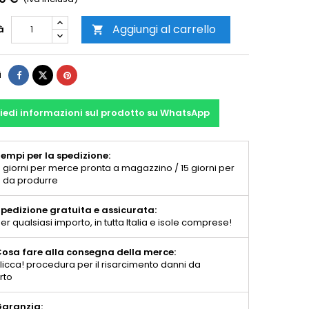
Aggiungi al carrello
à

i
iedi informazioni sul prodotto su WhatsApp
empi per la spedizione:
 giorni per merce pronta a magazzino / 15 giorni per
 da produrre
pedizione gratuita e assicurata:
er qualsiasi importo, in tutta Italia e isole comprese!
osa fare alla consegna della merce:
licca! procedura per il risarcimento danni da
rto
aranzia: