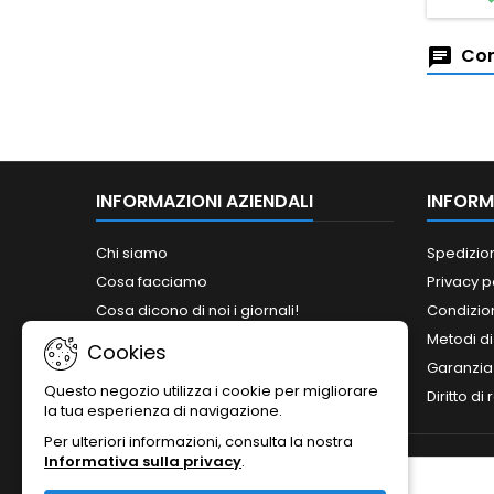
Com
INFORMAZIONI AZIENDALI
INFORM
Chi siamo
Spedizio
Cosa facciamo
Privacy p
Cosa dicono di noi i giornali!
Condizion
Siamo abilitati ai bandi del MePA!
Metodi d
Cookies
Orari
Garanzia
Questo negozio utilizza i cookie per migliorare
Contattaci
Diritto di
la tua esperienza di navigazione.
Per ulteriori informazioni, consulta la nostra
Informativa sulla privacy
.
NEWSLETTER