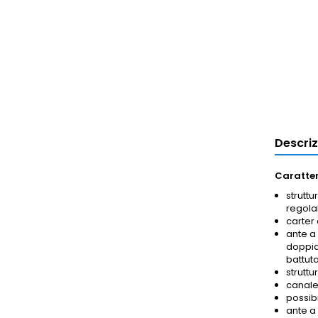
Descri
Caratter
struttu
regolab
carter 
ante a
doppia 
battuta
struttu
canalet
possib
ante a 