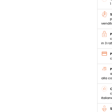
1
S
p
vendit
P
c
in 3 ra
P
c
P
a
alla 
C
c
italian
S