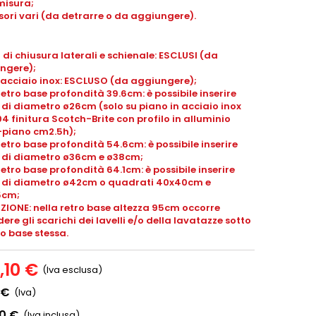
misura;
ori vari (da detrarre o da aggiungere).
 di chiusura laterali e schienale: ESCLUSI (da
ngere);
 acciaio inox: ESCLUSO (da aggiungere);
retro base profondità 39.6cm: è possibile inserire
i di diametro ø26cm (solo su piano in acciaio inox
04 finitura Scotch-Brite con profilo in alluminio
piano cm2.5h);
retro base profondità 54.6cm: è possibile inserire
li di diametro ø36cm e ø38cm;
retro base profondità 64.1cm: è possibile inserire
li di diametro ø42cm o quadrati 40x40cm e
5cm;
ZIONE: nella retro base altezza 95cm occorre
ere gli scarichi dei lavelli e/o della lavatazze sotto
ro base stessa.
,10 €
(Iva esclusa)
 €
(Iva)
00 €
(Iva inclusa)