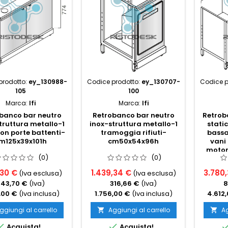
prodotto:
ey_130988-
Codice prodotto:
ey_130707-
Codice p
105
100
Marca:
Ifi
Marca:
Ifi
banco bar neutro
Retrobanco bar neutro
Retrob
truttura metallo-1
inox-struttura metallo-1
stati
on porte battenti-
tramoggia rifiuti-
bassa
m125x39x101h
cm50x54x96h
vani
motor
(0)
(0)
,30 €
1.439,34 €
3.780,
(Iva esclusa)
(Iva esclusa)
343,70 €
(Iva)
316,66 €
(Iva)
8
,00 €
(Iva inclusa)
1.756,00 €
(Iva inclusa)
4.612
ggiungi al carrello
Aggiungi al carrello
Ag




Acquista!
Acquista!