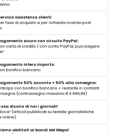
 anno
ervizio assistenza clienti:
er fase di acquisto e per richiesta ricambi post
a
agamento sicuro con circuito PayPal:
on carta di credito / con conto PayPal, puoi pagare
te!
agamento intero importo:
on bonifico bancario
agamento 50% acconto + 50% alla consegna:
nticipo con bonifico bancario + restante in contanti
consegna (contrassegno massimo €4.999,99)
osa dicono di noi i giornali!
licca! (articoli pubblicati su testate giornalistiche
e online)
iamo abilitati ai bandi del Mepa!