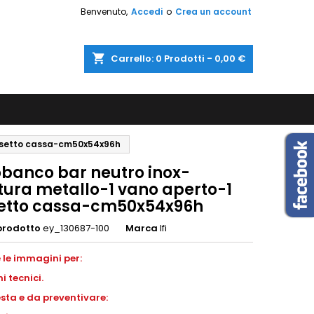
Benvenuto,
Accedi
o
Crea un account
shopping_cart
Carrello:
0
Prodotti - 0,00 €
assetto cassa-cm50x54x96h
obanco bar neutro inox-
ttura metallo-1 vano aperto-1
etto cassa-cm50x54x96h
prodotto
ey_130687-100
Marca
Ifi
 le immagini per:
ni
tecnici.
esta e da preventivare: