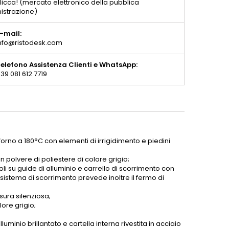
licca! (mercato elettronico della pubblica
istrazione)
-mail:
nfo@ristodesk.com
elefono Assistenza Clienti e WhatsApp:
39 081 612 7719
 forno a 180°C con elementi di irrigidimento e piedini
in polvere di poliestere di colore grigio;
 su guide di alluminio e carrello di scorrimento con
l sistema di scorrimento prevede inoltre il fermo di
sura silenziosa;
lore grigio;
luminio brillantato e cartella interna rivestita in acciaio