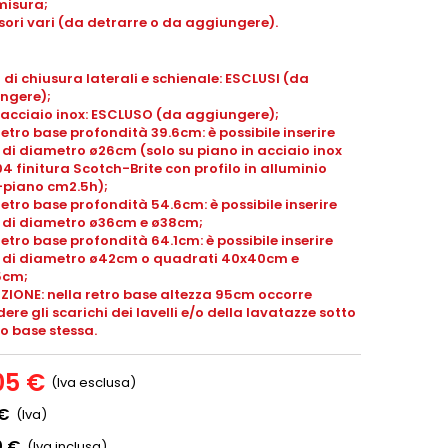
misura;
ori vari (da detrarre o da aggiungere).
 di chiusura laterali e schienale: ESCLUSI (da
ngere);
 acciaio inox: ESCLUSO (da aggiungere);
retro base profondità 39.6cm: è possibile inserire
i di diametro ø26cm (solo su piano in acciaio inox
04 finitura Scotch-Brite con profilo in alluminio
-piano
cm2.5h
);
retro base profondità 54.6cm: è possibile inserire
li di diametro ø36cm e ø38cm;
retro base profondità 64.1cm: è possibile inserire
li di diametro ø42cm o quadrati 40x40cm e
5cm;
ZIONE: nella retro base altezza 95cm occorre
ere gli scarichi dei lavelli e/o della lavatazze sotto
ro base stessa.
05 €
(Iva esclusa)
 €
(Iva)
0 €
(Iva inclusa)