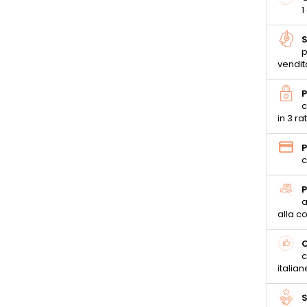
1
S
p
vendit
P
c
in 3 ra
P
c
P
a
alla 
C
c
italian
S