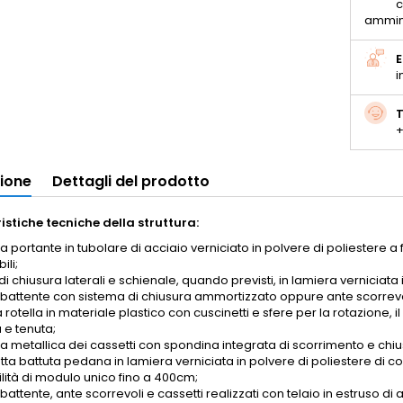
c
ammin
E
i
T
+
zione
Dettagli del prodotto
istiche tecniche della struttura:
ra portante in tubolare di acciaio verniciato in polvere di poliestere a
ili;
di chiusura laterali e schienale, quando previsti, in lamiera verniciata 
 battente con sistema di chiusura ammortizzato oppure ante scorrevoli
rotella in materiale plastico con cuscinetti e sfere per la rotazione, i
 e tenuta;
ra metallica dei cassetti con spondina integrata di scorrimento e chiu
ta battuta pedana in lamiera verniciata in polvere di poliestere di co
ilità di modulo unico fino a 400cm;
battente, ante scorrevoli e cassetti realizzati con telaio in estruso di al