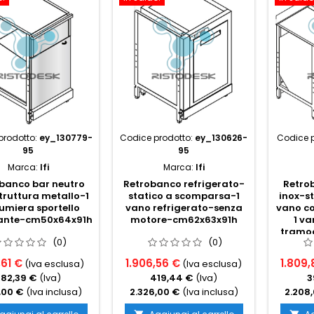
prodotto:
ey_130779-
Codice prodotto:
ey_130626-
Codice p
95
95
Marca:
Ifi
Marca:
Ifi
banco bar neutro
Retrobanco refrigerato-
Retro
truttura metallo-1
statico a scomparsa-1
inox-st
umiera sportello
vano refrigerato-senza
vano co
ante-cm50x64x91h
motore-cm62x63x91h
1 va
tramog
(0)
(0)
c
,61 €
1.906,56 €
1.809,
(Iva esclusa)
(Iva esclusa)
282,39 €
(Iva)
419,44 €
(Iva)
3
,00 €
(Iva inclusa)
2.326,00 €
(Iva inclusa)
2.208