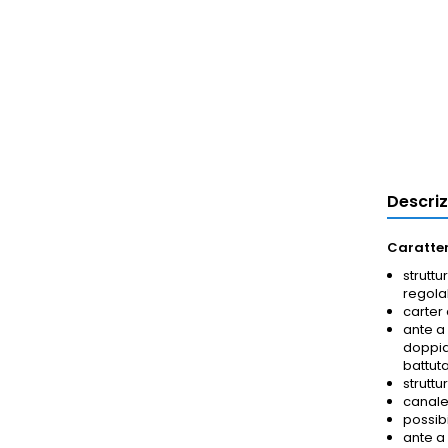
Descri
Caratter
struttu
regolab
carter 
ante a
doppia 
battuta
struttu
canalet
possib
ante a 