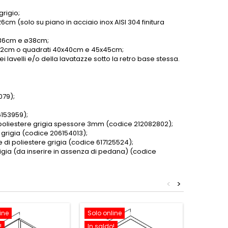
grigio;
6cm (solo su piano in acciaio inox AISI 304 finitura
 ø36cm e ø38cm;
o ø42cm o quadrati 40x40cm e 45x45cm;
 lavelli e/o della lavatazze sotto la retro base stessa.
079);
6153959);
i poliestere grigia spessore 3mm (codice 212082802);
 grigia (codice 206154013);
 di poliestere grigia (codice 617125524);
rigia (da inserire in assenza di pedana) (codice
<
>
ine
Solo online
Solo onl
!
In saldo!
In saldo!