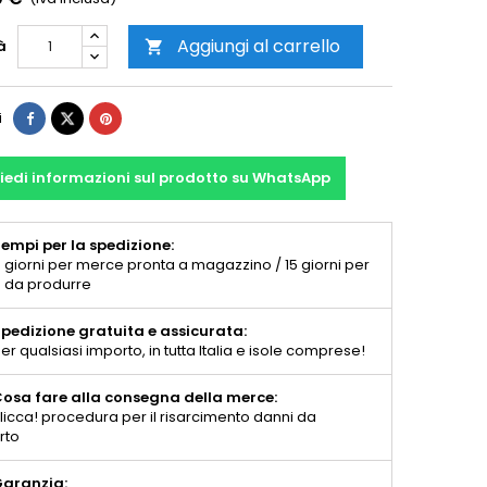
Aggiungi al carrello
à

i
iedi informazioni sul prodotto su WhatsApp
empi per la spedizione:
 giorni per merce pronta a magazzino / 15 giorni per
 da produrre
pedizione gratuita e assicurata:
er qualsiasi importo, in tutta Italia e isole comprese!
osa fare alla consegna della merce:
licca! procedura per il risarcimento danni da
rto
aranzia: