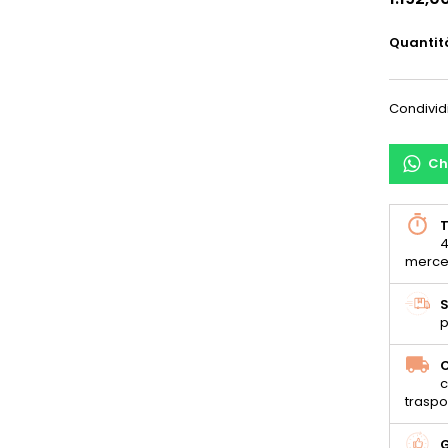
Quantit
Condivid
Ch
T
4
merce
S
p
C
c
traspo
G