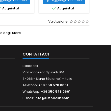
giungi al carrello
Aggiungi al carrello
Ag




Acquista!
Acquista!
Valutazione
 degli utenti.
CONTATTACI
Ristodesk
Via Francesco Spinelli, 104
84088 - Siano (Salerno) - Italia
Telefono:
+39 350 578 0661
WhatsApp:
+39 350 578 0661
E-mail:
info@ristodesk.com