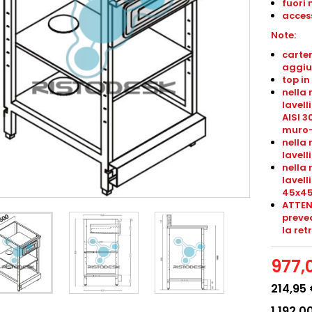
fuori 
access
Note:
carter
aggiu
top in
nella 
lavell
AISI 3
muro
nella 
lavel
nella 
lavel
45x4
ATTEN
preved
la ret
977,
214,95
1.192,0