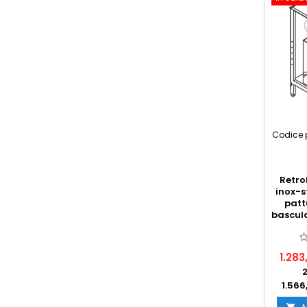
Codice 
Retro
inox-s
patt
bascul
1.283
1.566