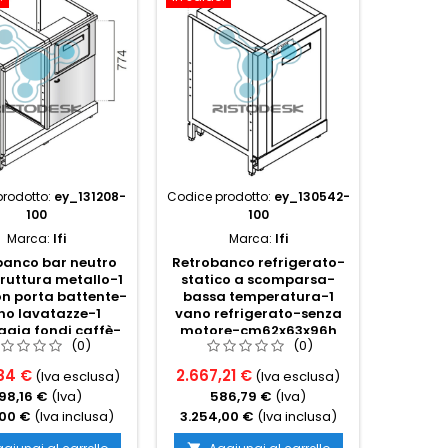
rodotto:
ey_131208-
Codice prodotto:
ey_130542-
Codice p
100
100
Marca:
Ifi
Marca:
Ifi
banco bar neutro
Retrobanco refrigerato-
Retroba
ruttura metallo-1
statico a scomparsa-
ven
n porta battente-
bassa temperatura-1
temp
no lavatazze-1
vano refrigerato-senza
refrige
gia fondi caffè-
motore-cm62x63x96h
cm
(0)
(0)
m100x54x96h
84 €
2.667,21 €
3.778,
(Iva esclusa)
(Iva esclusa)
98,16 €
(Iva)
586,79 €
(Iva)
8
,00 €
(Iva inclusa)
3.254,00 €
(Iva inclusa)
4.610,