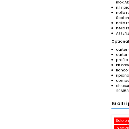
inox AI
n.1 rip
nella r
Scotch
nella 
nella 
ATTENZI
Optional
carter 
carter
profilo
kit ca
fianco
ripian
compen
chiusur
206153
16 altr
Solo on
In sald