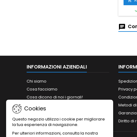
A

Com
INFORMAZIONI AZIENDALI
INFORM
Chi siamo
Spedizio
Cosa facciamo
Privacy p
Cosa dicono di noi i giornali!
Condizion
Siamo abilitati ai bandi del MePA!
Metodi d
Cookies
Orari
Garanzia
Questo negozio utilizza i cookie per migliorare
Contattaci
Diritto di
la tua esperienza di navigazione.
Per ulteriori informazioni, consulta la nostra