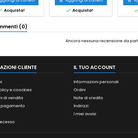
ggiungi al carrello
Aggiungi al carrello
Ag




Acquista!
Acquista!
menti (0)
Ancora nessuna recensione da parte
AZIONI CLIENTE
IL TUO ACCOUNT
ni
Informazioni personali
olicy e coockies
Ordini
i di vendita
Note di credito
i pagamento
Indirizzi
I miei avvisi
 recesso