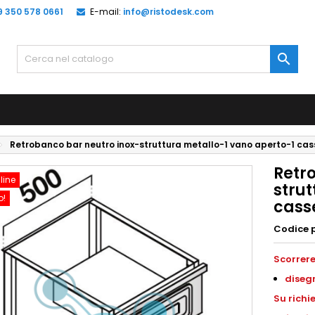
9 350 578 0661
E-mail:
info@ristodesk.com

Retrobanco bar neutro inox-struttura metallo-1 vano aperto-1 c
Retr
line
stru
o!
cass
Codice 
Scorrere
diseg
S
u richi