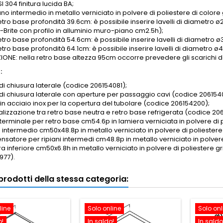
SI 304 finitura lucida BA;
iano intermedio in metallo verniciato in polvere di poliestere di colore 
etro base profondità 39.6cm: è possibile inserire lavelli di diametro ø2
-Brite con profilo in alluminio muro-piano
cm2.5h
);
retro base profondità 54.6cm: è possibile inserire lavelli di diametro
retro base profondità 64.1cm: è possibile inserire lavelli di diametr
ONE: nella retro base altezza 95cm occorre prevedere gli scarichi dei
:
di chiusura laterale (codice 206154081);
 di chiusura laterale con aperture per passaggio cavi (codice 206154
 in acciaio inox per la copertura del tubolare (codice 206154200);
nalizzazione tra retro base neutra e retro base refrigerata (codice 20
 terminale per retro base cm54.6p in lamiera verniciata in polvere d
o intermedio cm50x48.8p in metallo verniciato in polvere di poliestere
satore per ripiani intermedi cm48.8p in metallo verniciato in polvere
a inferiore cm50x6.8h in metallo verniciato in polvere di poliestere g
977).
i prodotti della stessa categoria:
line
Solo online
Solo onl
o!
In saldo!
In saldo