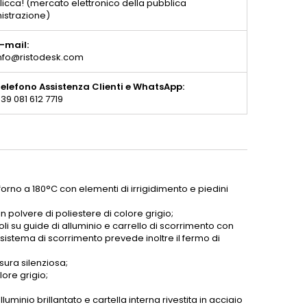
licca! (mercato elettronico della pubblica
istrazione)
-mail:
nfo@ristodesk.com
elefono Assistenza Clienti e WhatsApp:
39 081 612 7719
 forno a 180°C con elementi di irrigidimento e piedini
in polvere di poliestere di colore grigio;
 su guide di alluminio e carrello di scorrimento con
l sistema di scorrimento prevede inoltre il fermo di
sura silenziosa;
lore grigio;
luminio brillantato e cartella interna rivestita in acciaio