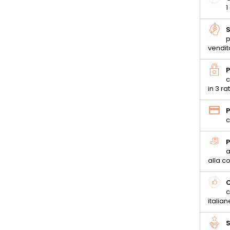
1
S
p
vendit
P
c
in 3 ra
P
c
P
a
alla 
C
c
italian
S