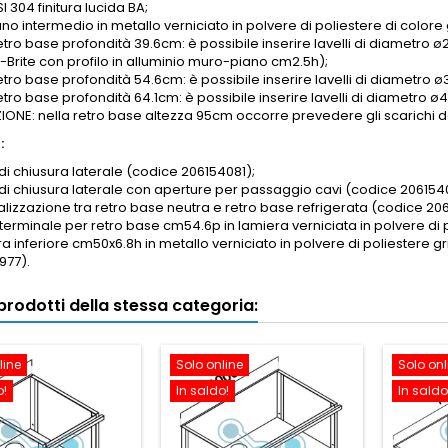
SI 304 finitura lucida BA;
iano intermedio in metallo verniciato in polvere di poliestere di colore 
etro base profondità 39.6cm: è possibile inserire lavelli di diametro ø2
-Brite con profilo in alluminio muro-piano cm2.5h);
retro base profondità 54.6cm: è possibile inserire lavelli di diametro
retro base profondità 64.1cm: è possibile inserire lavelli di diametr
ONE: nella retro base altezza 95cm occorre prevedere gli scarichi dei
:
di chiusura laterale (codice 206154081);
 di chiusura laterale con aperture per passaggio cavi (codice 206154
nalizzazione tra retro base neutra e retro base refrigerata (codice 20
 terminale per retro base cm54.6p in lamiera verniciata in polvere d
a inferiore cm50x6.8h in metallo verniciato in polvere di poliestere g
977).
i prodotti della stessa categoria:
line
Solo online
Solo onl
o!
In saldo!
In saldo