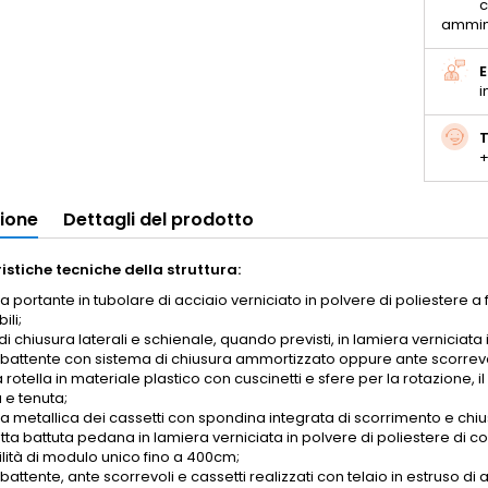
c
ammin
E
i
T
+
zione
Dettagli del prodotto
istiche tecniche della struttura:
ra portante in tubolare di acciaio verniciato in polvere di poliestere a
ili;
di chiusura laterali e schienale, quando previsti, in lamiera verniciata 
 battente con sistema di chiusura ammortizzato oppure ante scorrevoli
rotella in materiale plastico con cuscinetti e sfere per la rotazione, i
 e tenuta;
ra metallica dei cassetti con spondina integrata di scorrimento e chiu
ta battuta pedana in lamiera verniciata in polvere di poliestere di co
ilità di modulo unico fino a 400cm;
battente, ante scorrevoli e cassetti realizzati con telaio in estruso di al