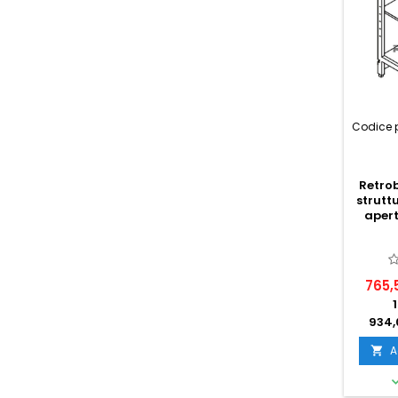
Codice 
Retro
strutt
aper
765,
934,
A
