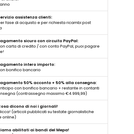
 anno
ervizio assistenza clienti:
er fase di acquisto e per richiesta ricambi post
a
agamento sicuro con circuito PayPal:
on carta di credito / con conto PayPal, puoi pagare
te!
agamento intero importo:
on bonifico bancario
agamento 50% acconto + 50% alla consegna:
nticipo con bonifico bancario + restante in contanti
consegna (contrassegno massimo €4.999,99)
osa dicono di noi i giornali!
licca! (articoli pubblicati su testate giornalistiche
e online)
iamo abilitati ai bandi del Mepa!