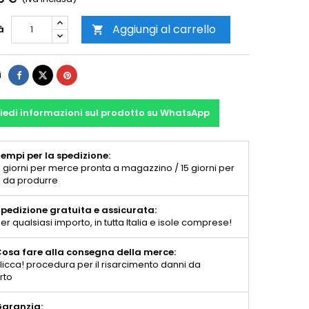
Aggiungi al carrello
à

i
iedi informazioni sul prodotto su WhatsApp
empi per la spedizione:
 giorni per merce pronta a magazzino / 15 giorni per
 da produrre
pedizione gratuita e assicurata:
er qualsiasi importo, in tutta Italia e isole comprese!
osa fare alla consegna della merce:
licca! procedura per il risarcimento danni da
rto
aranzia: