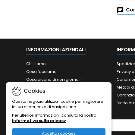
Com
INFORMAZIONI AZIENDALI
INFORM
Chi siamo
Spedizio
Cosa facciamo
Privacy p
Cosa dicono di noi i giornali!
Condizion
Siamo abilitati ai bandi del MePA!
Metodi d
Cookies
Orari
Garanzia
Questo negozio utilizza i cookie per migliorare
Contattaci
Diritto di
la tua esperienza di navigazione.
Per ulteriori informazioni, consulta la nostra
Informativa sulla privacy
.
NEWSLETTER
Accetta i cookies