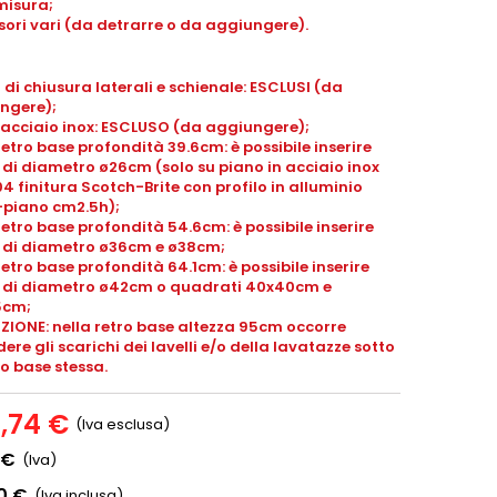
misura;
ori vari (da detrarre o da aggiungere).
 di chiusura laterali e schienale: ESCLUSI (da
ngere);
 acciaio inox: ESCLUSO (da aggiungere);
retro base profondità 39.6cm: è possibile inserire
i di diametro ø26cm (solo su piano in acciaio inox
04 finitura Scotch-Brite con profilo in alluminio
piano cm2.5h);
retro base profondità 54.6cm: è possibile inserire
li di diametro ø36cm e ø38cm;
retro base profondità 64.1cm: è possibile inserire
li di diametro ø42cm o quadrati 40x40cm e
5cm;
ZIONE: nella retro base altezza 95cm occorre
ere gli scarichi dei lavelli e/o della lavatazze sotto
ro base stessa.
5,74 €
(Iva esclusa)
 €
(Iva)
0 €
(Iva inclusa)