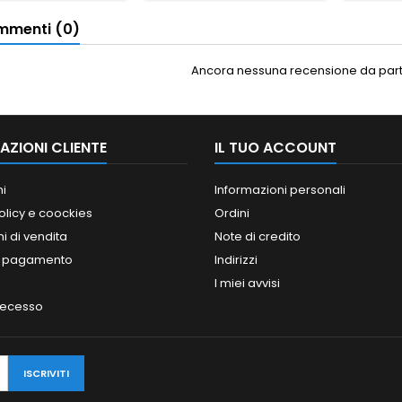
menti (0)
Ancora nessuna recensione da parte
AZIONI CLIENTE
IL TUO ACCOUNT
ni
Informazioni personali
olicy e coockies
Ordini
i di vendita
Note di credito
i pagamento
Indirizzi
I miei avvisi
 recesso