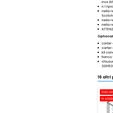
inox AI
n.1 rip
nella r
Scotch
nella 
nella 
ATTENZI
Optional
carter 
carter
kit ca
fianco
chiusur
206153
16 altr
Solo on
In sald