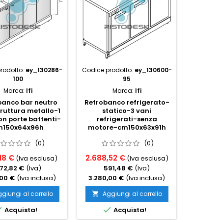
rodotto:
ey_130286-
Codice prodotto:
ey_130600-
Codice p
100
95
Marca:
Ifi
Marca:
Ifi
banco bar neutro
Retrobanco refrigerato-
Retrob
ruttura metallo-1
statico-3 vani
struttu
n porte battenti-
refrigerati-senza
apert
m150x64x96h
motore-cm150x63x91h
(0)
(0)
18 €
2.688,52 €
770,4
(Iva esclusa)
(Iva esclusa)
72,82 €
(Iva)
591,48 €
(Iva)
1
,00 €
(Iva inclusa)
3.280,00 €
(Iva inclusa)
940,0
giungi al carrello
Aggiungi al carrello
Ag




Acquista!
Acquista!