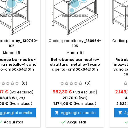
prodotto:
ey_130740-
Codice prodotto:
ey_130964-
Codice p
105
105
Marca:
Ifi
Marca:
Ifi
banco bar neutro-
Retrobanco bar neutro-
Retro
ura metallo-1 vano
struttura metallo-1 vano
inox-st
to-cm50x54x101h
aperto-cm100x64x101h
vano co
c
(0)
(0)
57 €
962,30 €
2.149,
(Iva esclusa)
(Iva esclusa)
168,43 €
(Iva)
211,70 €
(Iva)
4
00 €
(Iva inclusa)
1.174,00 €
(Iva inclusa)
2.622
ggiungi al carrello
Aggiungi al carrello
Ag




Acquista!
Acquista!