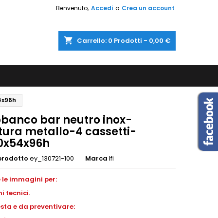
Benvenuto,
Accedi
o
Crea un account
shopping_cart
Carrello:
0
Prodotti - 0,00 €
4x96h
obanco bar neutro inox-
tura metallo-4 cassetti-
x54x96h
prodotto
ey_130721-100
Marca
Ifi
 le immagini per:
i tecnici.
esta e da preventivare: