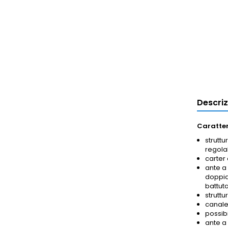
Descri
Caratter
struttu
regolab
carter 
ante a
doppia 
battuta
struttu
canalet
possib
ante a 