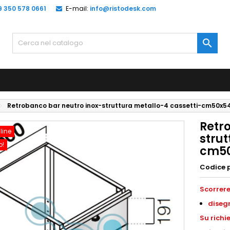
9 350 578 0661
E-mail:
info@ristodesk.com

Retrobanco bar neutro inox-struttura metallo-4 cassetti-cm50x5
Retr
line
strut
o!
cm50
Codice 
Scorrere
disegn
Su richi