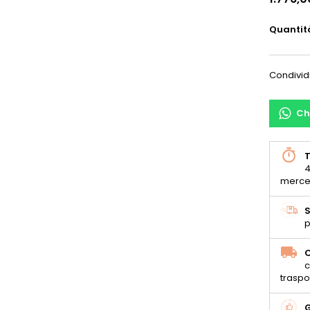
Quantit
Condivid
Ch
T
4
merce
S
p
C
c
traspo
G