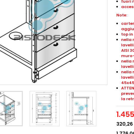
fuori 
access
Note:
carter
aggiu
top in
nella 
lavell
AISI 3
muro-
nella 
lavel
nella 
lavel
45x4
ATTEN
preved
la ret
1.45
320,26
1.776,0