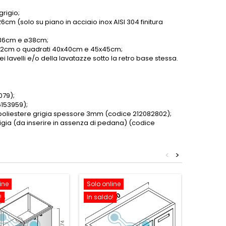
grigio;
6cm (solo su piano in acciaio inox AISI 304 finitura
 ø36cm e ø38cm;
o ø42cm o quadrati 40x40cm e 45x45cm;
 lavelli e/o della lavatazze sotto la retro base stessa.
079);
6153959);
i poliestere grigia spessore 3mm (codice 212082802)
;
rigia (da inserire in assenza di pedana) (codice
<
>
ine
Solo online
Solo onl
!
In saldo!
In saldo!