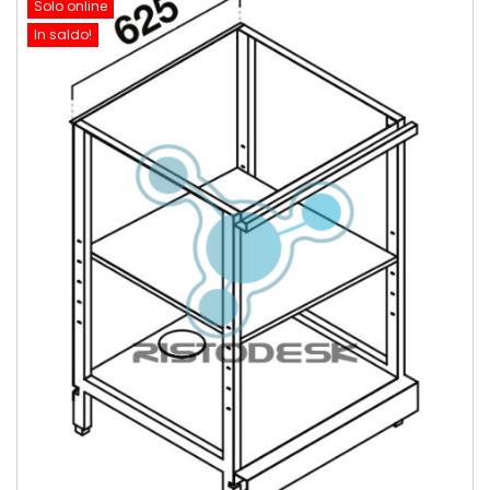
Solo online
In saldo!