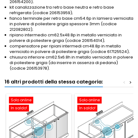
206154200);
kit canalizzazione tra retro base neutra e retro base
refrigerata (codice 206153959);
fianco terminale per retro base cm54.6p in lamiera verniciata
in polvere di poliestere grigia spessore 3mm (codice
212082802);
ripiano intermedio cm62.5x48.8p in metallo verniciato in
polvere di poliestere grigia (codice 206154014);
compensatore per ripiani intermedi cm48.8p in metallo
verniciato in polvere di poliestere grigia (codice 617125524);
chiusura inferiore cm62.5x6.8h in metallo verniciato in polvere
di poliestere grigia (da inserire in assenza di pedana)
(codice 206153978).
16 altri prodotti della stessa categoria:
<
>
Solo online
Solo online
In saldo!
In saldo!