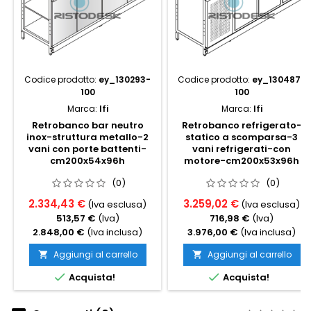
Codice prodotto:
ey_130293-
Codice prodotto:
ey_130487-
100
100
Marca:
Ifi
Marca:
Ifi
Retrobanco bar neutro
Retrobanco refrigerato-
inox-struttura metallo-2
statico a scomparsa-3
vani con porte battenti-
vani refrigerati-con
cm200x54x96h
motore-cm200x53x96h
(0)
(0)
2.334,43 €
3.259,02 €
(Iva esclusa)
(Iva esclusa)
513,57 €
(Iva)
716,98 €
(Iva)
2.848,00 €
(Iva inclusa)
3.976,00 €
(Iva inclusa)
Aggiungi al carrello
Aggiungi al carrello




Acquista!
Acquista!