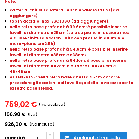
Note:
carter di chiusura laterali e schienale: ESCLUSI (da
aggiungere);
top in acciaio inox: ESCLUSO (da aggiungere);
nella retro base profondità 39.6cm: è possibile inserire
lavelli di diametro ø26cm (solo su piano in acciaio inox
AISI 304 finitura Scotch-Brite con profilo in alluminio
muro-piano
cm2.5h
);
nella retro base profondità 54.6cm: è possibile inserire
lavelli di diametro ø36cm e ø38cm;
nella retro base profondità 64.1cm: è possibile inserire
lavelli di diametro ø42cm o quadrati 40x40cm e
45x45cm;
ATTENZIONE: nella retro base altezza 95cm occorre
prevedere gli scarichi dei lavelli e/o della lavatazze sotto
la retro base stessa.
759,02 €
(Iva esclusa)
166,98 €
(Iva)
926,00 €
(Iva inclusa)
Aggiungi al carrello
Quantità
