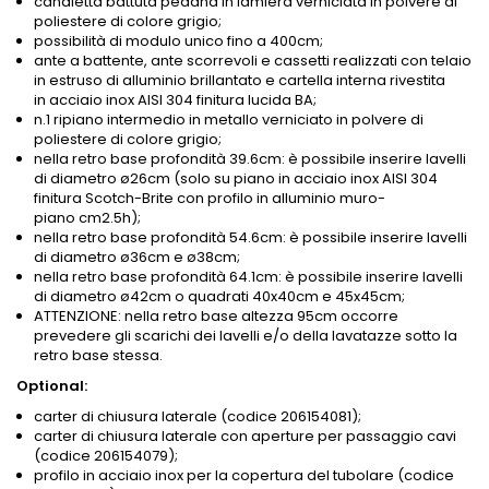
canaletta battuta pedana in lamiera verniciata in polvere di
poliestere di colore grigio;
possibilità di modulo unico fino a 400cm;
ante a battente, ante scorrevoli e cassetti realizzati con telaio
in estruso di alluminio brillantato e cartella interna rivestita
in acciaio inox AISI 304 finitura lucida BA;
n.1 ripiano intermedio in metallo verniciato in polvere di
poliestere di colore grigio;
nella retro base profondità 39.6cm: è possibile inserire lavelli
di diametro ø26cm (solo su piano in acciaio inox AISI 304
finitura Scotch-Brite con profilo in alluminio muro-
piano
cm2.5h
);
nella retro base profondità 54.6cm: è possibile inserire lavelli
di diametro ø36cm e ø38cm;
nella retro base profondità 64.1cm: è possibile inserire lavelli
di diametro ø42cm o quadrati 40x40cm e 45x45cm;
ATTENZIONE: nella retro base altezza 95cm occorre
prevedere gli scarichi dei lavelli e/o della lavatazze sotto la
retro base stessa.
Optional:
carter di chiusura laterale (codice 206154081);
carter di chiusura laterale con aperture per passaggio cavi
(codice 206154079);
profilo in acciaio inox per la copertura del tubolare (codice