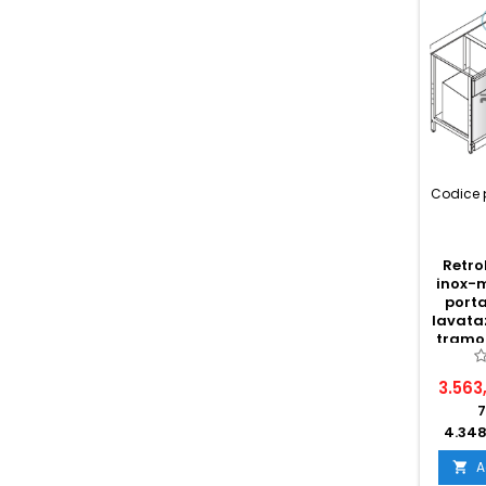
Codice 
Retro
inox-m
porta
lavata
tramo
c
3.563
7
4.348
A
