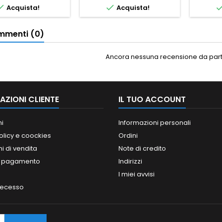


Acquista!
Acquista!
menti (0)
Ancora nessuna recensione da parte
AZIONI CLIENTE
IL TUO ACCOUNT
ni
Informazioni personali
olicy e coockies
Ordini
i di vendita
Note di credito
i pagamento
Indirizzi
I miei avvisi
 recesso