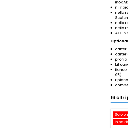
inox AI
n.1 rip
nella r
Scotch
nella 
nella 
ATTENZI
Optional
carter 
carter
profilo
kit ca
fianco
95);
ripian
compen
16 altr
Solo on
In sald