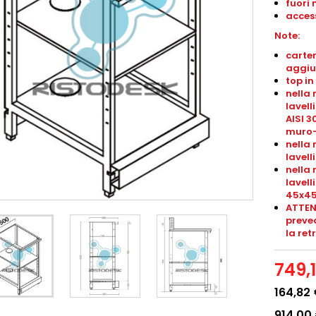
fuori 
access
Note:
carter
aggiu
top in
nella 
lavell
AISI 3
muro
nella 
lavel
nella 
lavel
45x4
ATTEN
preved
la ret
749,
164,82
914,00