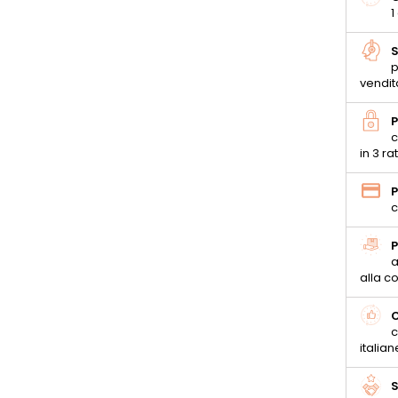
1
S
p
vendit
P
c
in 3 ra
P
c
P
a
alla 
C
c
italian
S