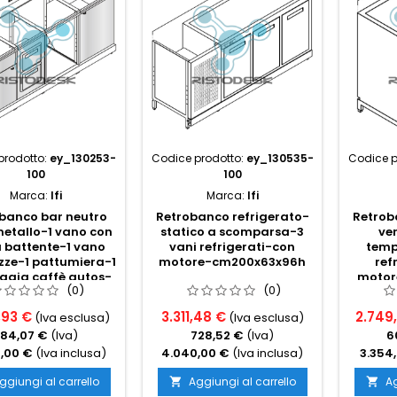
prodotto:
ey_130253-
Codice prodotto:
ey_130535-
Codice p
100
100
Marca:
Ifi
Marca:
Ifi
banco bar neutro
Retrobanco refrigerato-
Retrob
etallo-1 vano con
statico a scomparsa-3
ve
 battente-1 vano
vani refrigerati-con
temp
zze-1 pattumiera-1
motore-cm200x63x96h
ref
ggia caffè autos-
motor
(0)
(0)
m225x54x96h
,93 €
3.311,48 €
2.749,
(Iva esclusa)
(Iva esclusa)
84,07 €
(Iva)
728,52 €
(Iva)
6
,00 €
(Iva inclusa)
4.040,00 €
(Iva inclusa)
3.354
ggiungi al carrello
Aggiungi al carrello
Ag

