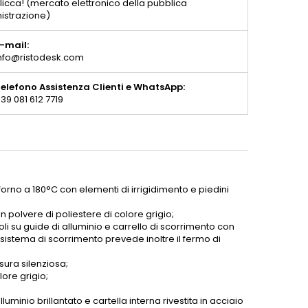
licca! (mercato elettronico della pubblica
istrazione)
-mail:
nfo@ristodesk.com
elefono Assistenza Clienti e WhatsApp:
39 081 612 7719
 forno a 180°C con elementi di irrigidimento e piedini
in polvere di poliestere di colore grigio;
 su guide di alluminio e carrello di scorrimento con
l sistema di scorrimento prevede inoltre il fermo di
sura silenziosa;
lore grigio;
luminio brillantato e cartella interna rivestita in acciaio