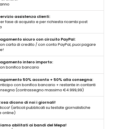
 anno
ervizio assistenza clienti:
er fase di acquisto e per richiesta ricambi post
a
agamento sicuro con circuito PayPal:
on carta di credito / con conto PayPal, puoi pagare
te!
agamento intero importo:
on bonifico bancario
agamento 50% acconto + 50% alla consegna:
nticipo con bonifico bancario + restante in contanti
consegna (contrassegno massimo €4.999,99)
osa dicono di noi i giornali!
licca! (articoli pubblicati su testate giornalistiche
e online)
iamo abilitati ai bandi del Mepa!