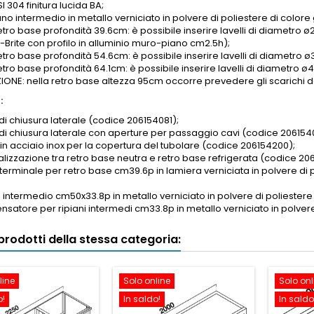
SI 304 finitura lucida BA;
iano intermedio in metallo verniciato in polvere di poliestere di colore 
etro base profondità 39.6cm: è possibile inserire lavelli di diametro ø2
-Brite con profilo in alluminio muro-piano
cm2.5h
);
retro base profondità 54.6cm: è possibile inserire lavelli di diametro
retro base profondità 64.1cm: è possibile inserire lavelli di diametr
ONE: nella retro base altezza 95cm occorre prevedere gli scarichi dei
:
di chiusura laterale (codice 206154081);
 di chiusura laterale con aperture per passaggio cavi (codice 206154
 in acciaio inox per la copertura del tubolare (codice 206154200);
nalizzazione tra retro base neutra e retro base refrigerata (codice 20
 terminale per retro base cm39.6p in lamiera verniciata in polvere d
o intermedio cm50x33.8p in metallo verniciato in polvere di poliestere
satore per ripiani intermedi cm33.8p in metallo verniciato in polvere
i prodotti della stessa categoria:
line
Solo online
Solo onl
o!
In saldo!
In saldo