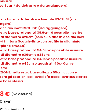
misura;
ori vari (da detrarre o da aggiungere).
 di chiusura laterali e schienale: ESCLUSI (da
ngere);
 acciaio inox: ESCLUSO (da aggiungere);
retro base profondità 39.6cm: è possibile inserire
i di diametro ø26cm (solo su piano in acciaio inox
04 finitura Scotch-Brite con profilo in alluminio
-piano
cm2.5h
);
retro base profondità 54.6cm: è possibile inserire
li di diametro ø36cm e ø38cm;
retro base profondità 64.1cm: è possibile inserire
li di diametro ø42cm o quadrati 40x40cm e
5cm;
ZIONE: nella retro base altezza 95cm occorre
ere gli scarichi dei lavelli e/o della lavatazze sotto
ro base stessa.
18 €
(Iva esclusa)
 €
(Iva)
 €
(Iva inclusa)