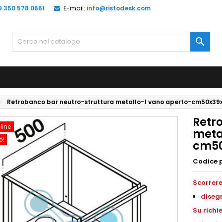
9 350 578 0661
E-mail:
info@ristodesk.com

Retrobanco bar neutro-struttura metallo-1 vano aperto-cm50x39
Retr
line
meta
o!
cm50
Codice 
Scorrere
diseg
S
u richi