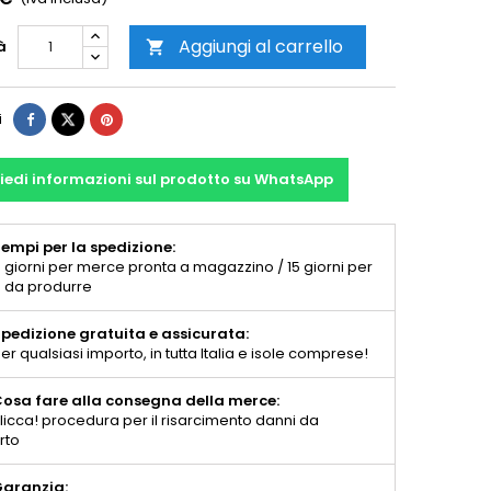
Aggiungi al carrello
à

i
iedi informazioni sul prodotto su WhatsApp
empi per la spedizione:
 giorni per merce pronta a magazzino / 15 giorni per
 da produrre
pedizione gratuita e assicurata:
er qualsiasi importo, in tutta Italia e isole comprese!
osa fare alla consegna della merce:
licca! procedura per il risarcimento danni da
rto
aranzia: