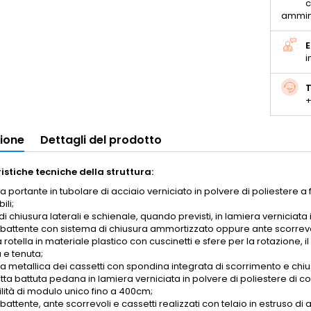
c
ammin
E
i
T
+
zione
Dettagli del prodotto
istiche tecniche della struttura:
ra portante in tubolare di acciaio verniciato in polvere di poliestere a
ili;
di chiusura laterali e schienale, quando previsti, in lamiera verniciata 
 battente con sistema di chiusura ammortizzato oppure ante scorrevoli
rotella in materiale plastico con cuscinetti e sfere per la rotazione, i
 e tenuta;
ra metallica dei cassetti con spondina integrata di scorrimento e chiu
ta battuta pedana in lamiera verniciata in polvere di poliestere di co
ilità di modulo unico fino a 400cm;
battente, ante scorrevoli e cassetti realizzati con telaio in estruso di al