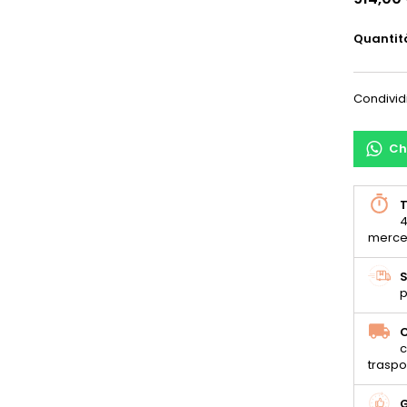
Quantit
Condivid
Ch
T
4
merce
S
p
C
c
traspo
G