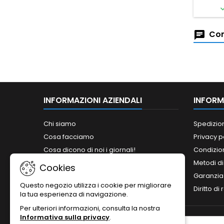
Com
INFORMAZIONI AZIENDALI
INFORM
Chi siamo
Spedizio
Cosa facciamo
Privacy p
Cosa dicono di noi i giornali!
Condizion
Siamo abilitati ai bandi del MePA!
Metodi d
Cookies
Orari
Garanzia
Questo negozio utilizza i cookie per migliorare
Contattaci
Diritto di
la tua esperienza di navigazione.
Per ulteriori informazioni, consulta la nostra
Informativa sulla privacy
.