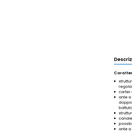
Descri
Caratter
struttu
regolab
carter 
ante a
doppia 
battuta
struttu
canalet
possib
ante a 