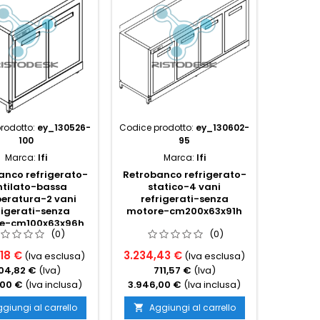
rodotto:
ey_130526-
Codice prodotto:
ey_130602-
Codice p
100
95
Marca:
Ifi
Marca:
Ifi
anco refrigerato-
Retrobanco refrigerato-
Retroba
ntilato-bassa
statico-4 vani
static
eratura-2 vani
refrigerati-senza
vani 
rigerati-senza
motore-cm200x63x91h
motor
e-cm100x63x96h
(0)
(0)
18 €
3.234,43 €
3.259,
(Iva esclusa)
(Iva esclusa)
04,82 €
(Iva)
711,57 €
(Iva)
7
,00 €
(Iva inclusa)
3.946,00 €
(Iva inclusa)
3.976,
giungi al carrello
Aggiungi al carrello
Ag

