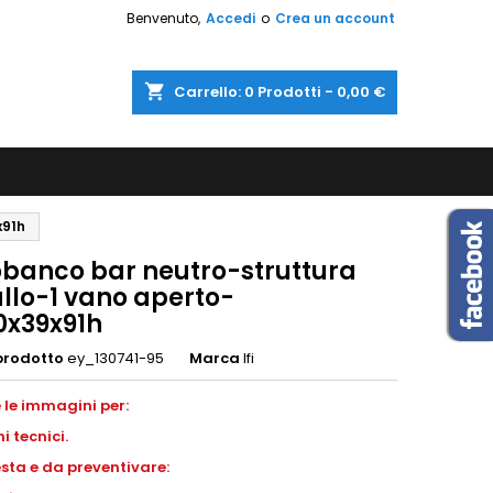
Benvenuto,
Accedi
o
Crea un account
shopping_cart
Carrello:
0
Prodotti - 0,00 €
x91h
obanco bar neutro-struttura
llo-1 vano aperto-
x39x91h
prodotto
ey_130741-95
Marca
Ifi
 le immagini per:
ni
tecnici.
esta e da preventivare: