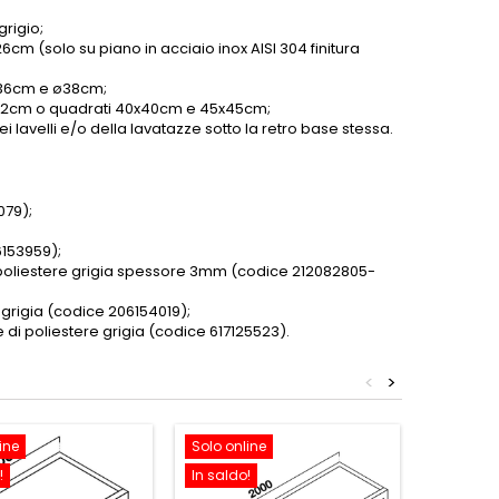
grigio;
6cm (solo su piano in acciaio inox AISI 304 finitura
 ø36cm e ø38cm;
o ø42cm o quadrati 40x40cm e 45x45cm;
 lavelli e/o della lavatazze sotto la retro base stessa.
079);
6153959);
i poliestere grigia spessore 3mm (codice 212082805-
 grigia (codice 206154019);
 di poliestere grigia (codice 617125523).
<
>
ine
Solo online
Solo onl
!
In saldo!
In saldo!