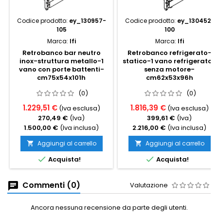
Codice prodotto:
ey_130957-
Codice prodotto:
ey_130452-
105
100
Marca:
Ifi
Marca:
Ifi
Retrobanco bar neutro
Retrobanco refrigerato-
inox-struttura metallo-1
statico-1 vano refrigerato-
vano con porte battenti-
senza motore-
cm75x54x101h
cm62x53x96h
(0)
(0)
1.229,51 €
1.816,39 €
(Iva esclusa)
(Iva esclusa)
270,49 €
(Iva)
399,61 €
(Iva)
1.500,00 €
(Iva inclusa)
2.216,00 €
(Iva inclusa)
Aggiungi al carrello
Aggiungi al carrello




Acquista!
Acquista!
Commenti (0)
Valutazione
Ancora nessuna recensione da parte degli utenti.