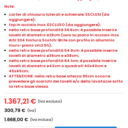
Note:
carter di chiusura laterali e schienale: ESCLUSI (da
aggiungere);
top in acciaio inox: ESCLUSO (da aggiungere);
nella retro base profondità 39.6cm: è possibile inserire
lavelli di diametro ø26cm (solo su piano in acciaio inox
AISI 304 finitura Scotch-Brite con profilo in alluminio
muro-piano cm2.5h);
nella retro base profondità 54.6cm: è possibile inserire
lavelli di diametro ø36cm e ø38cm;
nella retro base profondità 64.1cm: è possibile inserire
lavelli di diametro ø42cm o quadrati 40x40cm e
45x45cm;
ATTENZIONE: nella retro base altezza 95cm occorre
prevedere gli scarichi dei lavelli e/o della lavatazze sotto
la retro base stessa.
1.367,21 €
(Iva esclusa)
300,79 €
(Iva)
1.668,00 €
(Iva inclusa)