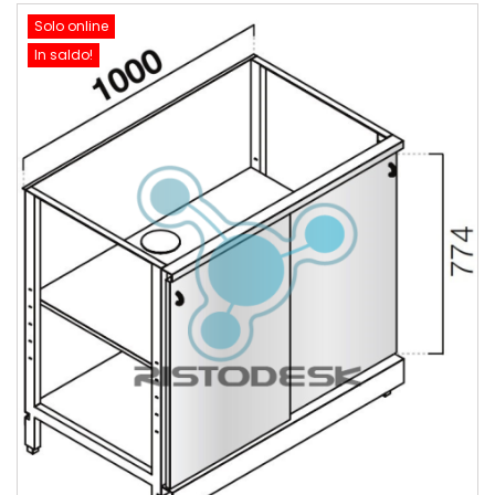
Solo online
In saldo!