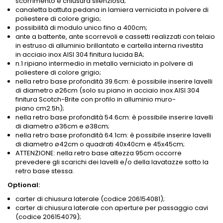
scorrimento e chiusura silenziosa;
canaletta battuta pedana in lamiera verniciata in polvere di
poliestere di colore grigio;
possibilità di modulo unico fino a 400cm;
ante a battente, ante scorrevoli e cassetti realizzati con telaio
in estruso di alluminio brillantato e cartella interna rivestita
in acciaio inox AISI 304 finitura lucida BA;
n.1 ripiano intermedio in metallo verniciato in polvere di
poliestere di colore grigio;
nella retro base profondità 39.6cm: è possibile inserire lavelli
di diametro ø26cm (solo su piano in acciaio inox AISI 304
finitura Scotch-Brite con profilo in alluminio muro-
piano cm2.5h);
nella retro base profondità 54.6cm: è possibile inserire lavelli
di diametro ø36cm e ø38cm;
nella retro base profondità 64.1cm: è possibile inserire lavelli
di diametro ø42cm o quadrati 40x40cm e 45x45cm;
ATTENZIONE: nella retro base altezza 95cm occorre
prevedere gli scarichi dei lavelli e/o della lavatazze sotto la
retro base stessa.
Optional:
carter di chiusura laterale (codice 206154081);
carter di chiusura laterale con aperture per passaggio cavi
(codice 206154079);