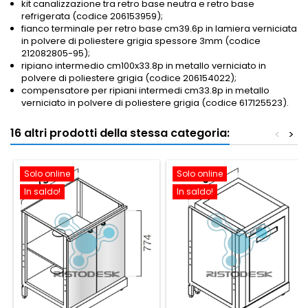
kit canalizzazione tra retro base neutra e retro base
refrigerata (codice 206153959);
fianco terminale per retro base cm39.6p in lamiera verniciata
in polvere di poliestere grigia spessore 3mm (codice
212082805-95);
ripiano intermedio cm100x33.8p in metallo verniciato in
polvere di poliestere grigia (codice 206154022);
compensatore per ripiani intermedi cm33.8p in metallo
verniciato in polvere di poliestere grigia (codice 617125523).
16 altri prodotti della stessa categoria:
<
>
Solo online
Solo online
In saldo!
In saldo!