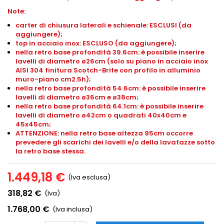
Note:
carter di chiusura laterali e schienale: ESCLUSI (da
aggiungere);
top in acciaio inox: ESCLUSO (da aggiungere);
nella retro base profondità 39.6cm: è possibile inserire
lavelli di diametro ø26cm (solo su piano in acciaio inox
AISI 304 finitura Scotch-Brite con profilo in alluminio
muro-piano
cm2.5h
);
nella retro base profondità 54.6cm: è possibile inserire
lavelli di diametro ø36cm e ø38cm;
nella retro base profondità 64.1cm: è possibile inserire
lavelli di diametro ø42cm o quadrati 40x40cm e
45x45cm;
ATTENZIONE: nella retro base altezza 95cm occorre
prevedere gli scarichi dei lavelli e/o della lavatazze sotto
la retro base stessa.
1.449,18 €
(Iva esclusa)
318,82 €
(Iva)
1.768,00 €
(Iva inclusa)