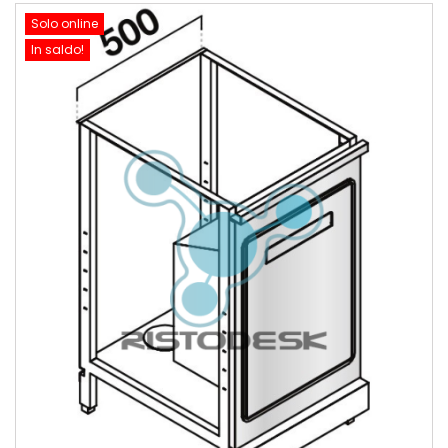
Solo online
In saldo!