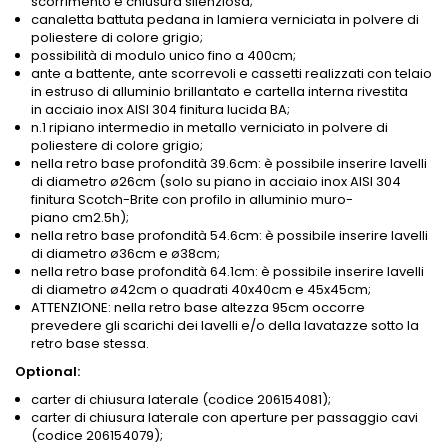
scorrimento e chiusura silenziosa;
canaletta battuta pedana in lamiera verniciata in polvere di
poliestere di colore grigio;
possibilità di modulo unico fino a 400cm;
ante a battente, ante scorrevoli e cassetti realizzati con telaio
in estruso di alluminio brillantato e cartella interna rivestita
in acciaio inox AISI 304 finitura lucida BA;
n.1 ripiano intermedio in metallo verniciato in polvere di
poliestere di colore grigio;
nella retro base profondità 39.6cm: è possibile inserire lavelli
di diametro ø26cm (solo su piano in acciaio inox AISI 304
finitura Scotch-Brite con profilo in alluminio muro-
piano
cm2.5h
);
nella retro base profondità 54.6cm: è possibile inserire lavelli
di diametro ø36cm e ø38cm;
nella retro base profondità 64.1cm: è possibile inserire lavelli
di diametro ø42cm o quadrati 40x40cm e 45x45cm;
ATTENZIONE: nella retro base altezza 95cm occorre
prevedere gli scarichi dei lavelli e/o della lavatazze sotto la
retro base stessa.
Optional:
carter di chiusura laterale (codice 206154081);
carter di chiusura laterale con aperture per passaggio cavi
(codice 206154079);