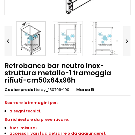


Retrobanco bar neutro inox-
struttura metallo-1 tramoggia
rifiuti-cm50x64x96h
Codice prodotto
ey_130706-100
Marca
Ifi
Scorrere le immagini per:
disegni
tecnici.
S
u richiesta e da preventivare:
fuori misura;
accessori vari (da detrarre o da aggiungere).