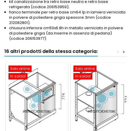
kit canalizzazione tra retro base neutra e retro base
refrigerata (codice 206153959);
fianco terminale per retro base cm64.1p in lamiera verniciata
in polvere di poliestere grigia spessore 3mm (codice
212082801);
chiusura inferiore cm50x6.8h in metallo verniciato in polvere
di poliestere grigia (da inserire in assenza di pedana)
(codice 206153977).
16 altri prodotti della stessa categoria:
<
>
Solo online
Solo online
In saldo!
In saldo!