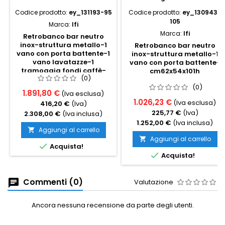
Codice prodotto:
ey_131193-95
Codice prodotto:
ey_130943-
105
Marca:
Ifi
Marca:
Ifi
Retrobanco bar neutro
inox-struttura metallo-1
Retrobanco bar neutro
vano con porta battente-1
inox-struttura metallo-1
vano lavatazze-1
vano con porta battente-
tramoggia fondi caffè-
cm62x54x101h
(0)
cm100x64x91h
(0)
1.891,80 €
(Iva esclusa)
1.026,23 €
(Iva esclusa)
416,20 €
(Iva)
225,77 €
(Iva)
2.308,00 €
(Iva inclusa)
1.252,00 €
(Iva inclusa)
Aggiungi al carrello

Aggiungi al carrello


Acquista!

Acquista!
Commenti (0)
Valutazione
Ancora nessuna recensione da parte degli utenti.