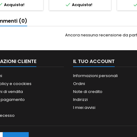


Acquista!
Acquista!
menti (0)
Ancora nessuna recensione da parte
AZIONI CLIENTE
IL TUO ACCOUNT
ni
Informazioni personali
olicy e coockies
Ordini
i di vendita
Note di credito
i pagamento
Indirizzi
I miei avvisi
 recesso