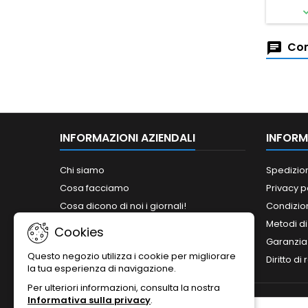
Com
INFORMAZIONI AZIENDALI
INFORM
Chi siamo
Spedizio
Cosa facciamo
Privacy p
Cosa dicono di noi i giornali!
Condizion
Siamo abilitati ai bandi del MePA!
Metodi d
Cookies
Orari
Garanzia
Questo negozio utilizza i cookie per migliorare
Contattaci
Diritto di
la tua esperienza di navigazione.
Per ulteriori informazioni, consulta la nostra
Informativa sulla privacy
.