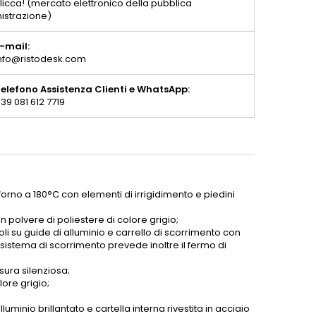
licca! (mercato elettronico della pubblica
istrazione)
-mail:
nfo@ristodesk.com
elefono Assistenza Clienti e WhatsApp:
39 081 612 7719
 forno a 180°C con elementi di irrigidimento e piedini
in polvere di poliestere di colore grigio;
 su guide di alluminio e carrello di scorrimento con
l sistema di scorrimento prevede inoltre il fermo di
sura silenziosa;
lore grigio;
luminio brillantato e cartella interna rivestita in acciaio