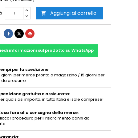
Aggiungi al carrello
à

i
iedi informazioni sul prodotto su WhatsApp
empi per la spedizione:
 giorni per merce pronta a magazzino / 15 giorni per
 da produrre
pedizione gratuita e assicurata:
er qualsiasi importo, in tutta Italia e isole comprese!
osa fare alla consegna della merce:
licca! procedura per il risarcimento danni da
rto
aranzia: