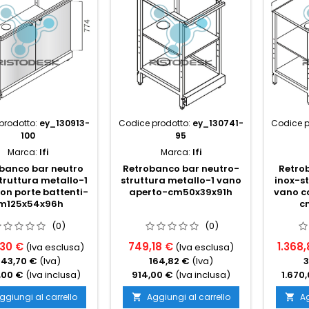
prodotto:
ey_130913-
Codice prodotto:
ey_130741-
Codice p
100
95
Marca:
Ifi
Marca:
Ifi
banco bar neutro
Retrobanco bar neutro-
Retro
truttura metallo-1
struttura metallo-1 vano
inox-st
on porte battenti-
aperto-cm50x39x91h
vano co
m125x54x96h
c
(0)
(0)
,30 €
749,18 €
1.368,
(Iva esclusa)
(Iva esclusa)
343,70 €
(Iva)
164,82 €
(Iva)
3
,00 €
(Iva inclusa)
914,00 €
(Iva inclusa)
1.670
ggiungi al carrello
Aggiungi al carrello
Ag

