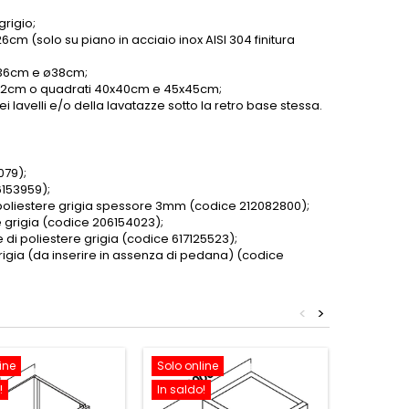
grigio;
6cm (solo su piano in acciaio inox AISI 304 finitura
 ø36cm e ø38cm;
o ø42cm o quadrati 40x40cm e 45x45cm;
 lavelli e/o della lavatazze sotto la retro base stessa.
079);
6153959);
i poliestere grigia spessore 3mm (codice 212082800);
e grigia (codice 206154023);
 di poliestere grigia (codice 617125523)
;
 grigia (da inserire in assenza di pedana) (codice
<
>
ine
Solo online
Solo onl
!
In saldo!
In saldo!