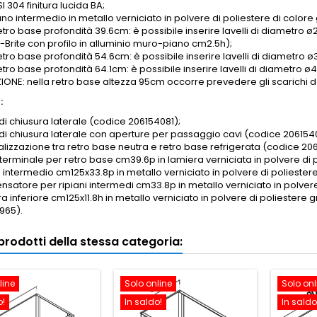
SI 304 finitura lucida BA;
iano intermedio in metallo verniciato in polvere di poliestere di colore 
etro base profondità 39.6cm: è possibile inserire lavelli di diametro ø2
-Brite con profilo in alluminio muro-piano cm2.5h);
retro base profondità 54.6cm: è possibile inserire lavelli di diametro
retro base profondità 64.1cm: è possibile inserire lavelli di diametr
ONE: nella retro base altezza 95cm occorre prevedere gli scarichi dei
:
di chiusura laterale (codice 206154081);
 di chiusura laterale con aperture per passaggio cavi (codice 206154
nalizzazione tra retro base neutra e retro base refrigerata (codice 20
 terminale per retro base cm39.6p in lamiera verniciata in polvere d
o intermedio cm125x33.8p in metallo verniciato in polvere di poliester
satore per ripiani intermedi cm33.8p in metallo verniciato in polvere
a inferiore cm125x11.8h in metallo verniciato in polvere di poliestere
965).
i prodotti della stessa categoria:
line
Solo online
Solo onl
o!
In saldo!
In saldo