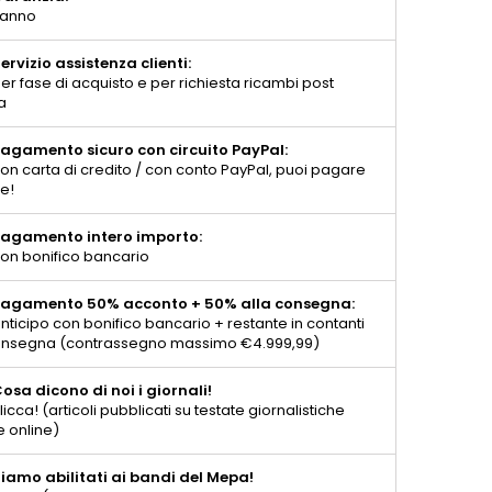
 anno
ervizio assistenza clienti:
er fase di acquisto e per richiesta ricambi post
a
agamento sicuro con circuito PayPal:
on carta di credito / con conto PayPal, puoi pagare
te!
agamento intero importo:
on bonifico bancario
agamento 50% acconto + 50% alla consegna:
nticipo con bonifico bancario + restante in contanti
consegna (contrassegno massimo €4.999,99)
osa dicono di noi i giornali!
licca! (articoli pubblicati su testate giornalistiche
e online)
iamo abilitati ai bandi del Mepa!