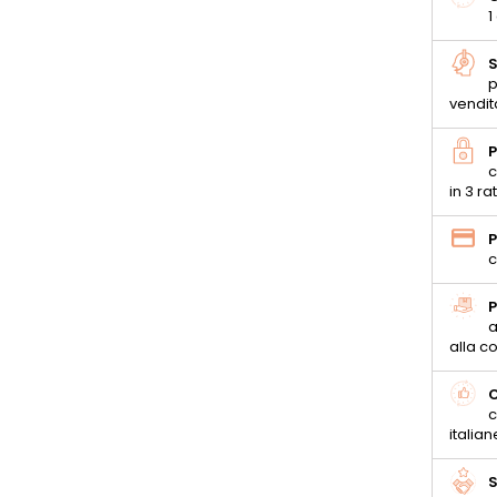
1
S
p
vendit
P
c
in 3 ra
P
c
P
a
alla 
C
c
italian
S