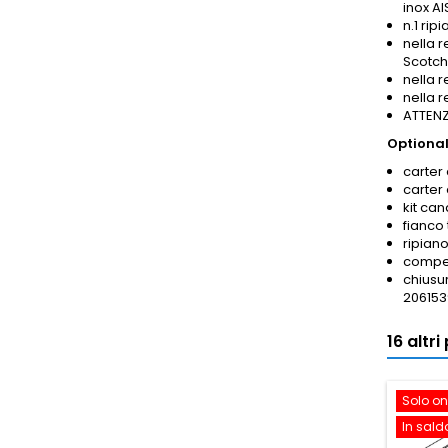
inox AI
n.1 rip
nella r
Scotch
nella 
nella 
ATTENZI
Optional
carter 
carter
kit ca
fianco
ripian
compen
chiusur
206153
16 altr
Solo on
In sald