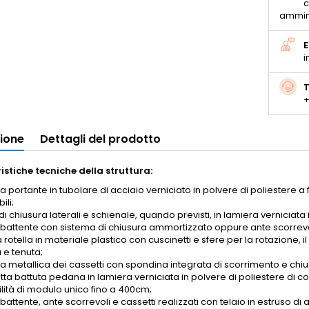
c
ammin
E
i
T
+
zione
Dettagli del prodotto
istiche tecniche della struttura:
ra portante in tubolare di acciaio verniciato in polvere di poliestere a
ili;
di chiusura laterali e schienale, quando previsti, in lamiera verniciata 
 battente con sistema di chiusura ammortizzato oppure ante scorrevoli
rotella in materiale plastico con cuscinetti e sfere per la rotazione, i
 e tenuta;
ra metallica dei cassetti con spondina integrata di scorrimento e chiu
ta battuta pedana in lamiera verniciata in polvere di poliestere di co
ilità di modulo unico fino a 400cm;
battente, ante scorrevoli e cassetti realizzati con telaio in estruso di al