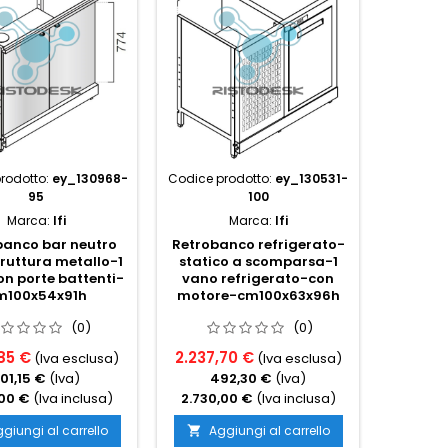
rodotto:
ey_130968-
Codice prodotto:
ey_130531-
Codice p
95
100
Marca:
Ifi
Marca:
Ifi
banco bar neutro
Retrobanco refrigerato-
Retrob
ruttura metallo-1
statico a scomparsa-1
struttu
n porte battenti-
vano refrigerato-con
lavata
m100x54x91h
motore-cm100x63x96h
(0)
(0)
85 €
2.237,70 €
901,6
(Iva esclusa)
(Iva esclusa)
01,15 €
(Iva)
492,30 €
(Iva)
1
,00 €
(Iva inclusa)
2.730,00 €
(Iva inclusa)
1.100,
giungi al carrello
Aggiungi al carrello
Ag

