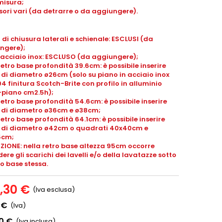
misura;
ori vari (da detrarre o da aggiungere).
 di chiusura laterali e schienale: ESCLUSI (da
ngere);
 acciaio inox: ESCLUSO (da aggiungere);
retro base profondità 39.6cm: è possibile inserire
i di diametro ø26cm (solo su piano in acciaio inox
04 finitura Scotch-Brite con profilo in alluminio
piano cm2.5h);
retro base profondità 54.6cm: è possibile inserire
li di diametro ø36cm e ø38cm;
retro base profondità 64.1cm: è possibile inserire
li di diametro ø42cm o quadrati 40x40cm e
5cm;
ZIONE: nella retro base altezza 95cm occorre
ere gli scarichi dei lavelli e/o della lavatazze sotto
ro base stessa.
2,30 €
(Iva esclusa)
 €
(Iva)
00 €
(Iva inclusa)