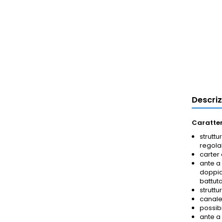
Descri
Caratter
struttu
regolab
carter 
ante a
doppia 
battuta
struttu
canalet
possib
ante a 