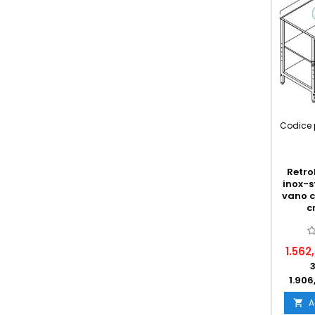
Codice 
Retro
inox-s
vano c
c
1.562
1.906
A
