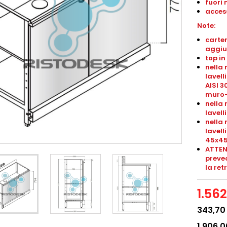
fuori 
access
Note:
carter
aggiu
top in
nella 
lavell
AISI 3
muro-
nella 
lavel
nella 
lavel
45x4
ATTEN
preved
la ret
1.56
343,70
1.906,