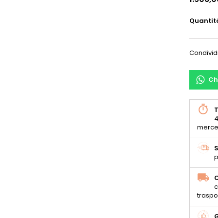
Quantit
Condivid
Ch
T
4
merce
S
p
C
c
traspo
G