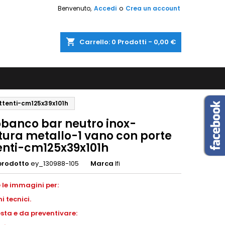
Benvenuto,
Accedi
o
Crea un account
shopping_cart
Carrello:
0
Prodotti - 0,00 €
attenti-cm125x39x101h
obanco bar neutro inox-
tura metallo-1 vano con porte
enti-cm125x39x101h
prodotto
ey_130988-105
Marca
Ifi
 le immagini per:
i tecnici.
esta e da preventivare: