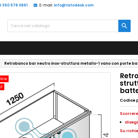
9 350 578 0661
E-mail:
info@ristodesk.com

Retrobanco bar neutro inox-struttura metallo-1 vano con porte b
Retr
line
strut
o!
batt
Codice 
Scorrere
disegn
Su richi