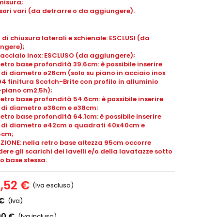
misura;
ori vari (da detrarre o da aggiungere).
 di chiusura laterali e schienale: ESCLUSI (da
ngere);
 acciaio inox: ESCLUSO (da aggiungere);
retro base profondità 39.6cm: è possibile inserire
i di diametro ø26cm (solo su piano in acciaio inox
04 finitura Scotch-Brite con profilo in alluminio
piano cm2.5h);
retro base profondità 54.6cm: è possibile inserire
li di diametro ø36cm e ø38cm;
retro base profondità 64.1cm: è possibile inserire
li di diametro ø42cm o quadrati 40x40cm e
5cm;
ZIONE: nella retro base altezza 95cm occorre
ere gli scarichi dei lavelli e/o della lavatazze sotto
ro base stessa.
8,52 €
(Iva esclusa)
 €
(Iva)
00 €
(Iva inclusa)