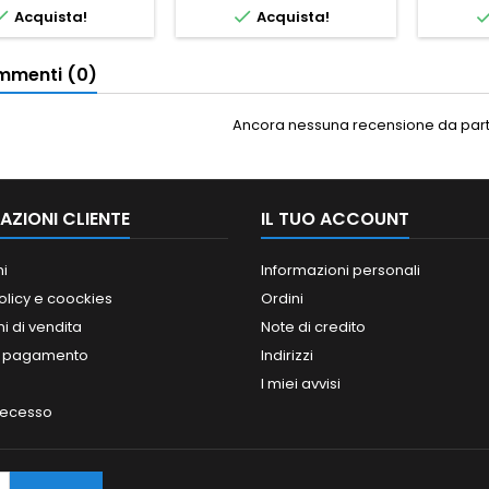


Acquista!
Acquista!
menti (0)
Ancora nessuna recensione da parte
AZIONI CLIENTE
IL TUO ACCOUNT
ni
Informazioni personali
olicy e coockies
Ordini
i di vendita
Note di credito
i pagamento
Indirizzi
I miei avvisi
 recesso