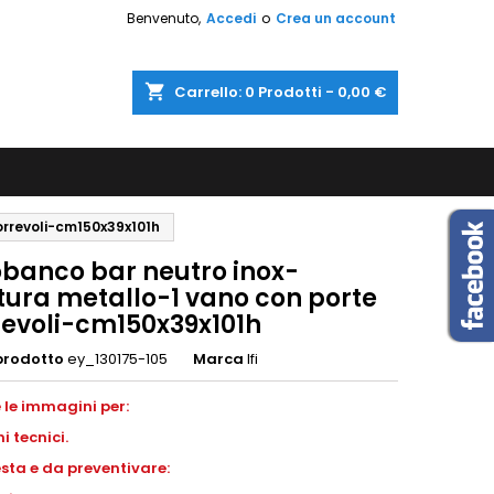
Benvenuto,
Accedi
o
Crea un account
shopping_cart
Carrello:
0
Prodotti - 0,00 €
orrevoli-cm150x39x101h
obanco bar neutro inox-
tura metallo-1 vano con porte
revoli-cm150x39x101h
prodotto
ey_130175-105
Marca
Ifi
 le immagini per:
i tecnici.
esta e da preventivare: