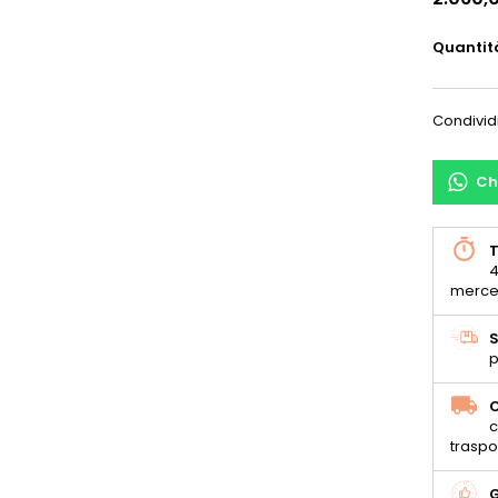
Quantit
Condivid
Ch
T
4
merce
S
p
C
c
traspo
G