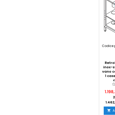
Codice 
Retro
inox-s
vano c
1 cas
1.198
2
1.462
A
