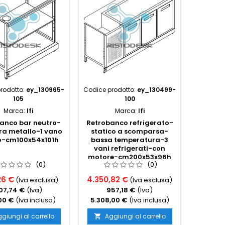
rodotto:
ey_130965-
Codice prodotto:
ey_130499-
Codice p
105
100
Marca:
Ifi
Marca:
Ifi
anco bar neutro-
Retrobanco refrigerato-
Retroba
ra metallo-1 vano
statico a scomparsa-
ven
o-cm100x54x101h
bassa temperatura-3
refrige
vani refrigerati-con
cm
motore-cm200x53x96h
(0)
(0)
26 €
4.350,82 €
2.565,
(Iva esclusa)
(Iva esclusa)
07,74 €
(Iva)
957,18 €
(Iva)
56
,00 €
(Iva inclusa)
5.308,00 €
(Iva inclusa)
3.130,
giungi al carrello
Aggiungi al carrello
Ag

