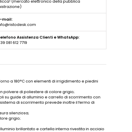
licca! (mercato elettronico della pubblica
istrazione)
-mail:
nfo@ristodesk.com
elefono Assistenza Clienti e WhatsApp:
39 081 612 7719
 forno a 180°C con elementi di irrigidimento e piedini
in polvere di poliestere di colore grigio;
 su guide di alluminio e carrello di scorrimento con
l sistema di scorrimento prevede inoltre il fermo di
sura silenziosa;
lore grigio;
luminio brillantato e cartella interna rivestita in acciaio