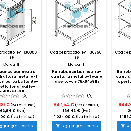
prodotto:
ey_130800-
Codice prodotto:
ey_130950-
Codice p
95
95
Marca:
Ifi
Marca:
Ifi
banco bar neutro
Retrobanco bar neutro-
Retrob
truttura metallo-1
struttura metallo-1 vano
struttu
on porta battente-
aperto-cm75x64x91h
apert
setto fondi caffè-
cm50x54x91h
(0)
(0)
,36 €
847,54 €
944,
(Iva esclusa)
(Iva esclusa)
63,64 €
(Iva)
186,46 €
(Iva)
2
,00 €
(Iva inclusa)
1.034,00 €
(Iva inclusa)
1.152
ggiungi al carrello
Aggiungi al carrello
Ag

