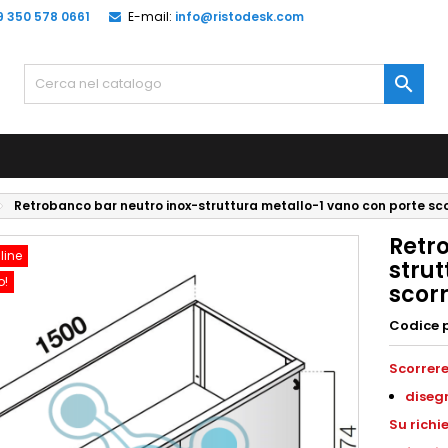
9 350 578 0661
E-mail:
info@ristodesk.com

Retrobanco bar neutro inox-struttura metallo-1 vano con porte sc
Retr
line
strut
o!
scor
Codice 
Scorrere
disegn
Su richi