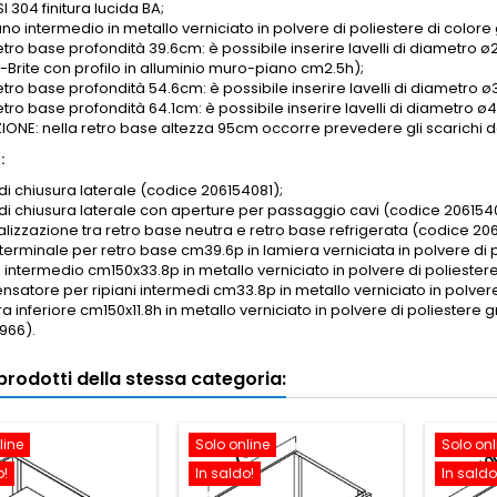
SI 304 finitura lucida BA;
iano intermedio in metallo verniciato in polvere di poliestere di colore 
etro base profondità 39.6cm: è possibile inserire lavelli di diametro ø2
-Brite con profilo in alluminio muro-piano cm2.5h);
retro base profondità 54.6cm: è possibile inserire lavelli di diametro
retro base profondità 64.1cm: è possibile inserire lavelli di diametr
ONE: nella retro base altezza 95cm occorre prevedere gli scarichi dei
:
di chiusura laterale (codice 206154081);
 di chiusura laterale con aperture per passaggio cavi (codice 206154
nalizzazione tra retro base neutra e retro base refrigerata (codice 20
 terminale per retro base cm39.6p in lamiera verniciata in polvere d
o intermedio cm150x33.8p in metallo verniciato in polvere di poliester
satore per ripiani intermedi cm33.8p in metallo verniciato in polvere
a inferiore cm150x11.8h in metallo verniciato in polvere di poliestere
966).
i prodotti della stessa categoria:
line
Solo online
Solo onl
o!
In saldo!
In saldo