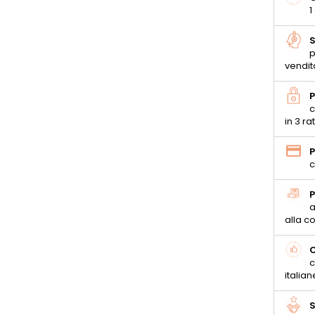
1
S
p
vendit
P
c
in 3 ra
P
c
P
a
alla 
C
c
italian
S