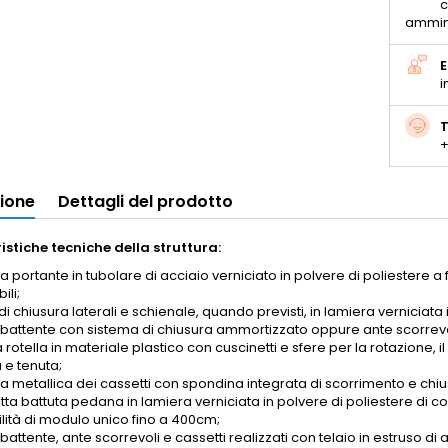
c
ammin
E
i
T
+
zione
Dettagli del prodotto
istiche tecniche della struttura:
ra portante in tubolare di acciaio verniciato in polvere di poliestere a
ili;
di chiusura laterali e schienale, quando previsti, in lamiera verniciata 
 battente con sistema di chiusura ammortizzato oppure ante scorrevoli
rotella in materiale plastico con cuscinetti e sfere per la rotazione, i
 e tenuta;
ra metallica dei cassetti con spondina integrata di scorrimento e chiu
ta battuta pedana in lamiera verniciata in polvere di poliestere di co
ilità di modulo unico fino a 400cm;
battente, ante scorrevoli e cassetti realizzati con telaio in estruso di al