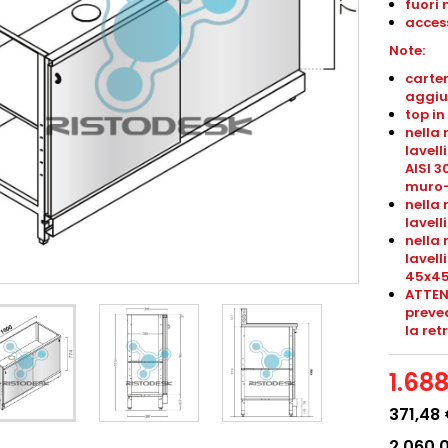
fuori 
access
Note:
carter
aggiu
top in
nella 
lavell
AISI 3
muro-
nella 
lavel
nella 
lavel
45x4
ATTEN
preved
la ret
1.68
371,48
2.060,