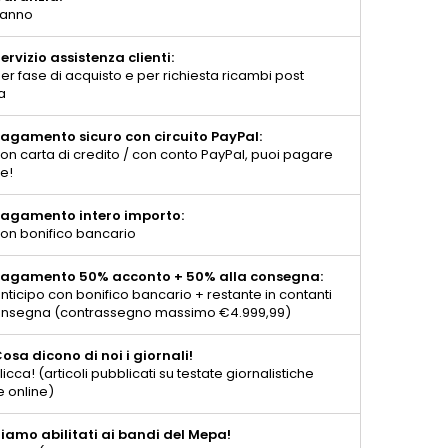
 anno
ervizio assistenza clienti:
er fase di acquisto e per richiesta ricambi post
a
agamento sicuro con circuito PayPal:
on carta di credito / con conto PayPal, puoi pagare
te!
agamento intero importo:
on bonifico bancario
agamento 50% acconto + 50% alla consegna:
nticipo con bonifico bancario + restante in contanti
consegna (contrassegno massimo €4.999,99)
osa dicono di noi i giornali!
licca! (articoli pubblicati su testate giornalistiche
e online)
iamo abilitati ai bandi del Mepa!