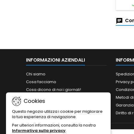
Com
INFORMAZIONI AZIENDALI
INFORM
Chi siamo
Spedizio
Cosa facciamo
Privacy p
Cosa dicono di noi i giornali!
Condizion
Siamo abilitati ai bandi del MePA!
Metodi d
Cookies
Orari
Garanzia
Questo negozio utilizza i cookie per migliorare
Contattaci
Diritto di
la tua esperienza di navigazione.
Per ulteriori informazioni, consulta la nostra
Informativa sulla privacy
.