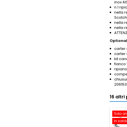
inox AI
n.1 rip
nella r
Scotch
nella 
nella 
ATTENZI
Optional
carter 
carter
kit ca
fianco
ripian
compen
chiusur
206153
16 altr
Solo on
In sald