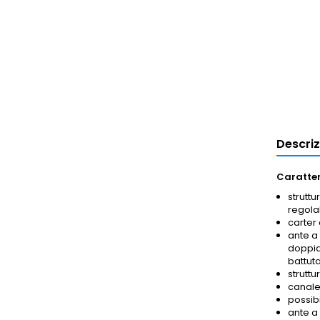
Descri
Caratter
struttu
regolab
carter 
ante a
doppia 
battuta
struttu
canalet
possib
ante a 