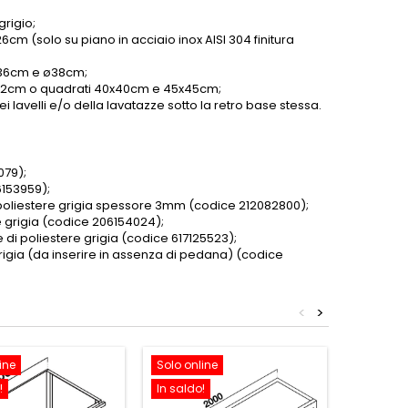
grigio;
6cm (solo su piano in acciaio inox AISI 304 finitura
 ø36cm e ø38cm;
o ø42cm o quadrati 40x40cm e 45x45cm;
 lavelli e/o della lavatazze sotto la retro base stessa.
079);
6153959);
i poliestere grigia spessore 3mm (codice 212082800);
e grigia (codice 206154024);
 di poliestere grigia (codice 617125523)
;
 grigia (da inserire in assenza di pedana) (codice
<
>
ine
Solo online
Solo onl
!
In saldo!
In saldo!