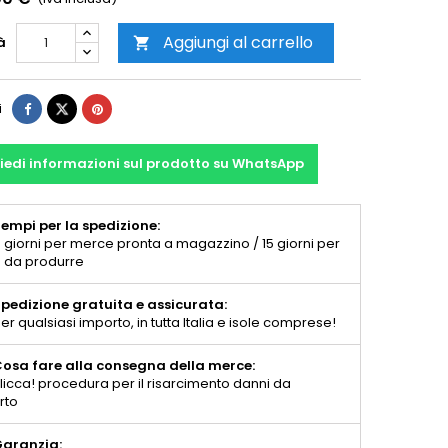
Aggiungi al carrello
à

i
iedi informazioni sul prodotto su WhatsApp
empi per la spedizione:
 giorni per merce pronta a magazzino / 15 giorni per
 da produrre
pedizione gratuita e assicurata:
er qualsiasi importo, in tutta Italia e isole comprese!
osa fare alla consegna della merce:
licca! procedura per il risarcimento danni da
rto
aranzia: