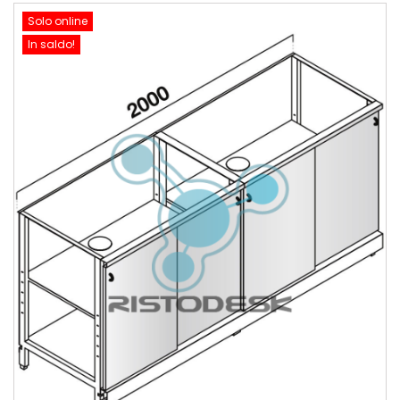
Solo online
In saldo!