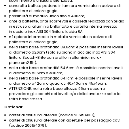
scorrimento e chiusura silenziosa;
canaletta battuta pedana in lamiera verniciata in polvere di
poliestere di colore grigio;
possibilità di modulo unico fino a 400cm;
ante a battente, ante scorrevoli e cassetti realizzati con telaio
in estruso di alluminio brillantato e cartella interna rivestita
in acciaio inox AISI 304 finitura lucida BA;
n.1 ripiano intermedio in metallo verniciato in polvere di
poliestere di colore grigio;
nella retro base profondità 39.6cm: è possibile inserire lavelli
di diametro ø26cm (solo su piano in acciaio inox AISI 304
finitura Scotch-Brite con profilo in alluminio muro-
piano cm2.5h);
nella retro base profondità 54.6cm: è possibile inserire lavelli
di diametro ø36cm e ø38cm;
nella retro base profondità 64.1cm: è possibile inserire lavelli
di diametro ø42cm o quadrati 40x40cm e 45x45cm;
ATTENZIONE: nella retro base altezza 95cm occorre
prevedere gli scarichi dei lavelli e/o della lavatazze sotto la
retro base stessa.
Optional:
carter di chiusura laterale (codice 206154081);
carter di chiusura laterale con aperture per passaggio cavi
(codice 206154079);