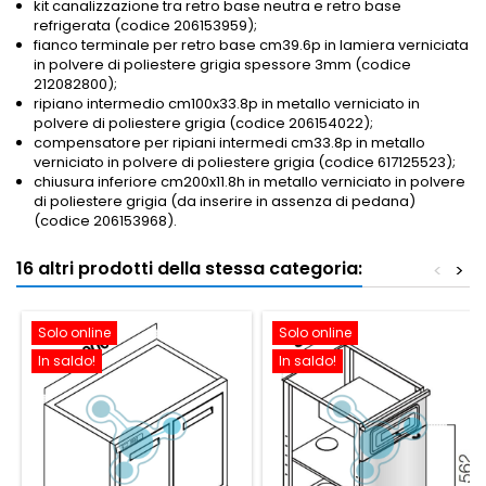
kit canalizzazione tra retro base neutra e retro base
refrigerata (codice 206153959);
fianco terminale per retro base cm39.6p in lamiera verniciata
in polvere di poliestere grigia spessore 3mm (codice
212082800);
ripiano intermedio cm100x33.8p in metallo verniciato in
polvere di poliestere grigia (codice 206154022);
compensatore per ripiani intermedi cm33.8p in metallo
verniciato in polvere di poliestere grigia (codice 617125523)
;
chiusura inferiore cm200x11.8h in metallo verniciato in polvere
di poliestere grigia (da inserire in assenza di pedana)
(codice 206153968).
16 altri prodotti della stessa categoria:
<
>
Solo online
Solo online
In saldo!
In saldo!