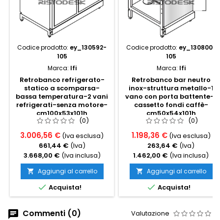
Codice prodotto:
ey_130592-
Codice prodotto:
ey_130800-
105
105
Marca:
Ifi
Marca:
Ifi
Retrobanco refrigerato-
Retrobanco bar neutro
statico a scomparsa-
inox-struttura metallo-1
bassa temperatura-2 vani
vano con porta battente-1
refrigerati-senza motore-
cassetto fondi caffè-
cm100x53x101h
cm50x54x101h
(0)
(0)
3.006,56 €
1.198,36 €
(Iva esclusa)
(Iva esclusa)
661,44 €
(Iva)
263,64 €
(Iva)
3.668,00 €
(Iva inclusa)
1.462,00 €
(Iva inclusa)
Aggiungi al carrello
Aggiungi al carrello




Acquista!
Acquista!
Commenti (0)
Valutazione