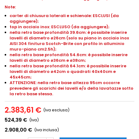
Note:
carter di chiusura laterali e schienale: ESCLUSI (da
aggiungere);
top in acciaio inox: ESCLUSO (da aggiungere);
nella retro base profondità 39.6cm: è possibile inserire
lavelli di diametro ø26cm (solo su piano in acciaio inox
AISI 304 finitura Scotch-Brite con profilo in alluminio
muro-piano cm2.5h);
nella retro base profondità 54.6cm: è possibile inserire
lavelli di diametro ø36cm e ø38cm;
nella retro base profondità 64.1cm: è possibile inserire
lavelli di diametro ø42cm o quadrati 40x40cm e
45x45cm;
ATTENZIONE: nella retro base altezza 95cm occorre
prevedere gli scarichi dei lavelli e/o della lavatazze sotto
la retro base stessa.
2.383,61 €
(Iva esclusa)
524,39 €
(Iva)
2.908,00 €
(Iva inclusa)