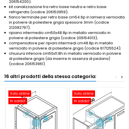
206154200);
kit canalizzazione tra retro base neutra e retro base
refrigerata (codice 206153959);
fianco terminale per retro base cm54.6p in lamiera verniciata
in polvere di poliestere grigia spessore 3mm (codice
212082797);
ripiano intermedio cm50x48.8p in metallo verniciato in
polvere di poliestere grigia (codice 206154013);
compensatore per ripiani intermedi cm48.8p in metallo
verniciato in polvere di poliestere grigia (codice 617125524);
chiusura inferiore cm50x11.8h in metallo verniciato in polvere
di poliestere grigia (da inserire in assenza di pedana)
(codice 206153961).
16 altri prodotti della stessa categoria:
<
>
Solo online
Solo online
In saldo!
In saldo!