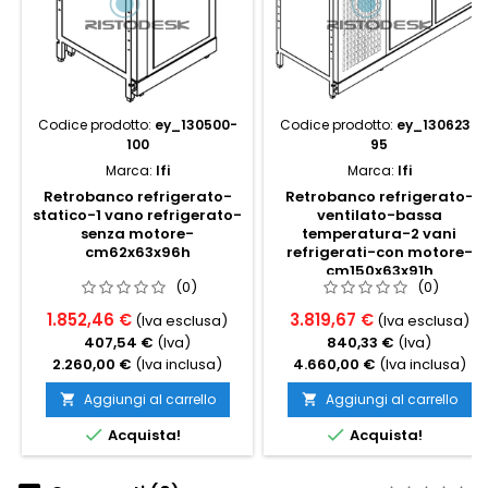
Codice prodotto:
ey_130500-
Codice prodotto:
ey_130623-
100
95
Marca:
Ifi
Marca:
Ifi
Retrobanco refrigerato-
Retrobanco refrigerato-
statico-1 vano refrigerato-
ventilato-bassa
senza motore-
temperatura-2 vani
cm62x63x96h
refrigerati-con motore-
cm150x63x91h
(0)
(0)
1.852,46 €
3.819,67 €
(Iva esclusa)
(Iva esclusa)
407,54 €
(Iva)
840,33 €
(Iva)
2.260,00 €
(Iva inclusa)
4.660,00 €
(Iva inclusa)
Aggiungi al carrello
Aggiungi al carrello




Acquista!
Acquista!