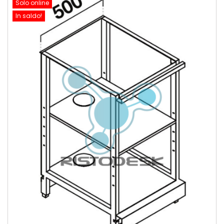
Solo online
In saldo!