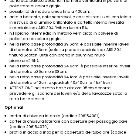
canaletta battuta pedana in lamiera verniciata in polvere di
poliestere di colore grigio;
possibilità di modulo unico fino a 400cm;
ante a battente, ante scorrevoli e cassetti realizzati con telaio
in estruso di alluminio brillantato e cartella interna rivestita
in acciaio inox AISI 304 finitura lucida BA;
n.1 ripiano intermedio in metallo verniciato in polvere di
poliestere di colore grigio;
nella retro base profondità 39.6cm: è possibile inserire lavelli
di diametro ø26cm (solo su piano in acciaio inox AISI 304
finitura Scotch-Brite con profilo in alluminio muro-
piano
cm2.5h
);
nella retro base profondità 54.6cm: è possibile inserire lavelli
di diametro ø36cm e ø38cm;
nella retro base profondità 64.1cm: è possibile inserire lavelli
di diametro ø42cm o quadrati 40x40cm e 45x45cm;
ATTENZIONE: nella retro base altezza 95cm occorre
prevedere gli scarichi dei lavelli e/o della lavatazze sotto la
retro base stessa.
Optional:
carter di chiusura laterale (codice 206154081);
carter di chiusura laterale con aperture per passaggio cavi
(codice 206154079);
profilo in acciaio inox per la copertura del tubolare (codice