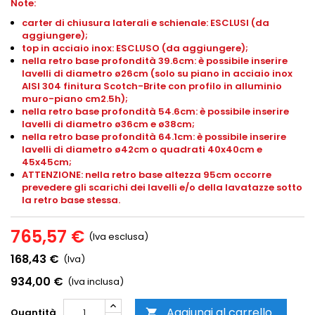
Note:
carter di chiusura laterali e schienale: ESCLUSI (da
aggiungere);
top in acciaio inox: ESCLUSO (da aggiungere);
nella retro base profondità 39.6cm: è possibile inserire
lavelli di diametro ø26cm (solo su piano in acciaio inox
AISI 304 finitura Scotch-Brite con profilo in alluminio
muro-piano
cm2.5h
);
nella retro base profondità 54.6cm: è possibile inserire
lavelli di diametro ø36cm e ø38cm;
nella retro base profondità 64.1cm: è possibile inserire
lavelli di diametro ø42cm o quadrati 40x40cm e
45x45cm;
ATTENZIONE: nella retro base altezza 95cm occorre
prevedere gli scarichi dei lavelli e/o della lavatazze sotto
la retro base stessa.
765,57 €
(Iva esclusa)
168,43 €
(Iva)
934,00 €
(Iva inclusa)
Aggiungi al carrello
Quantità
