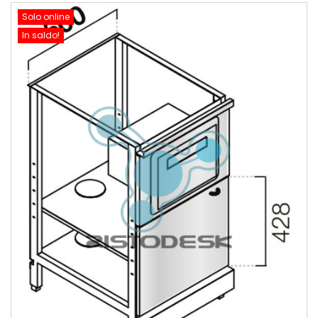
Solo online
In saldo!