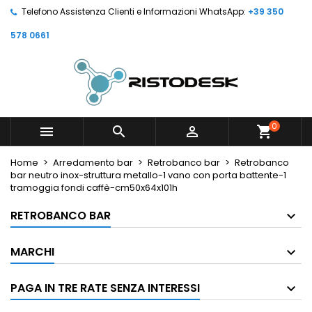
Telefono Assistenza Clienti e Informazioni WhatsApp:
+39 350
578 0661
0



shopping_cart
Home
Arredamento bar
Retrobanco bar
Retrobanco
bar neutro inox-struttura metallo-1 vano con porta battente-1
tramoggia fondi caffè-cm50x64x101h
RETROBANCO BAR
MARCHI
PAGA IN TRE RATE SENZA INTERESSI