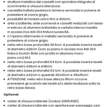
struttura metallica dei cassetti con spondina integrata di
scorrimento e chiusura silenziosa;
canaletta battuta pedana in lamiera verniciata in polvere di
poliestere di colore grigio;
possibilità di modulo unico fino a 400cm;
ante a battente, ante scorrevoli e cassetti realizzati con telaio
in estruso di alluminio brillantato e cartella interna rivestita
in acciaio inox AISI 304 finitura lucida BA;
n.1 ripiano intermedio in metallo verniciato in polvere di
poliestere di colore grigio;
nella retro base profondità 39.6cm: è possibile inserire lavelli
di diametro ø26cm (solo su piano in acciaio inox AISI 304
finitura Scotch-Brite con profilo in alluminio muro-
piano
cm2.5h
);
nella retro base profondità 54.6cm: è possibile inserire lavelli
di diametro ø36cm e ø38cm;
nella retro base profondità 64.1cm: è possibile inserire lavelli
di diametro ø42cm o quadrati 40x40cm e 45x45cm;
ATTENZIONE: nella retro base altezza 95cm occorre
prevedere gli scarichi dei lavelli e/o della lavatazze sotto la
retro base stessa.
Optional:
carter di chiusura laterale (codice 206154081);
carter di chiusura laterale con aperture per passaggio cavi