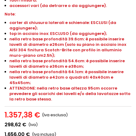
fuori misura;
accessori vari (da detrarre o da aggiungere).
Note:
carter di chiusura laterali e schienale: ESCLUSI (da
aggiungere);
top in acciaio inox: ESCLUSO (da aggiungere);
nella retro base profondità 39.6cm: è possibile inserire
lavelli di diametro ø26cm (solo su piano in acciaio inox
AISI 304 finitura Scotch-Brite con profilo in alluminio
muro-piano
cm2.5h
);
nella retro base profondità 54.6cm: è possibile inserire
lavelli di diametro ø36cm e ø38cm;
nella retro base profondità 64.1cm: è possibile inserire
lavelli di diametro ø42cm o quadrati 40x40cm e
45x45cm;
ATTENZIONE: nella retro base altezza 95cm occorre
prevedere gli scarichi dei lavelli e/o della lavatazze sotto
la retro base stessa.
1.357,38 €
(Iva esclusa)
298,62 €
(Iva)
1.656,00 €
(Iva inclusa)