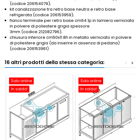
(codice 206154079);
kit canalizzazione tra retro base neutra e retro base
refrigerata (codice 206153959);
fianco terminale per retro base cm64.1p in lamiera verniciata
in polvere di poliestere grigia spessore
3mm (codice 212082796);
chiusura inferiore cm50x11.8h in metallo verniciato in polvere
di poliestere grigia (da inserire in assenza di pedana)
(codice 206153961).
16 altri prodotti della stessa categoria:
<
>
Solo online
Solo online
In saldo!
In saldo!