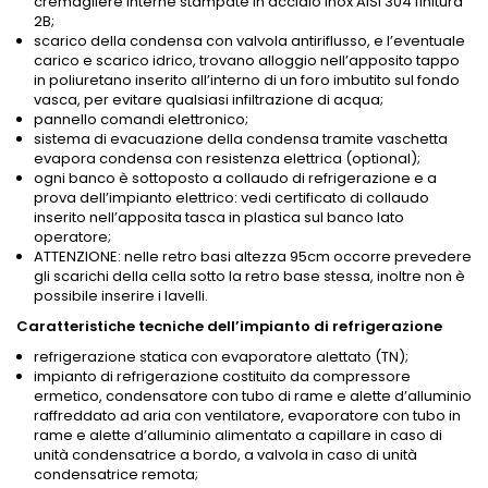
cremagliere interne stampate in acciaio inox AISI 304 finitura
2B;
scarico della condensa con valvola antiriflusso, e l’eventuale
carico e scarico idrico, trovano alloggio nell’apposito tappo
in poliuretano inserito all’interno di un foro imbutito sul fondo
vasca, per evitare qualsiasi infiltrazione di acqua;
pannello comandi elettronico;
sistema di evacuazione della condensa tramite vaschetta
evapora condensa con resistenza elettrica (optional);
ogni banco è sottoposto a collaudo di refrigerazione e a
prova dell’impianto elettrico: vedi certificato di collaudo
inserito nell’apposita tasca in plastica sul banco lato
operatore;
ATTENZIONE: nelle retro basi altezza 95cm occorre prevedere
gli scarichi della cella sotto la retro base stessa, inoltre non è
possibile inserire i lavelli.
Caratteristiche tecniche dell’impianto di refrigerazione
refrigerazione statica con evaporatore alettato (TN);
impianto di refrigerazione costituito da compressore
ermetico, condensatore con tubo di rame e alette d’alluminio
raffreddato ad aria con ventilatore, evaporatore con tubo in
rame e alette d’alluminio alimentato a capillare in caso di
unità condensatrice a bordo, a valvola in caso di unità
condensatrice remota;