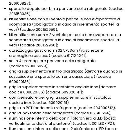
206100827);
sportello doppio per birra per vano cella refrigerato (codice
206153035);
kit ventilazione con n.1 ventola per celle con evaporatore a
scomparsa (obbligatorio in caso di inserimento sportelli a
vetri) (codice 206152959);
kit ventilazione con n.2 ventole per celle con evaporatore a
scomparsa (obbligatorio in caso di inserimento sportelli a
vetri) (codice 206152960);
attrezzaggio gastronorm 32.5x53cm (vaschette e
cremagliera escluse) (codice 617124241);
set n.4 cremagliere per vano cella refrigerato
(codice 220006929);
griglia supplementare in filo plastificato (detrarre quando si
sostituisce uno sportello con una cassettiera) (codice
609020136);
griglia supplementare in scatolato acciaio inox (detrarre
codice 609020136) (codice 609020141);
compensatore per griglia supplementare in scatolato
acciaio inox (codice 609020151);
griglia in PST fondo cella refrigerata (codice 204090612);
griglia inox fondo cella refrigerata (codice 617140554);
illuminazione interno cella con n.1 plafoniera a LED (posta
verticalmente dietro al piantone) (codice IL 301 LED-1PZ);
illuminazione interno cella con n.2 plafoniere a LED (poste