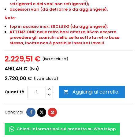
refrigerati e dei vani non refrigerati);
accessori vari (da detrarre o da aggiungere).
Note:
top in acciaio inox: ESCLUSO (da aggiungere);
ATTENZIONE: nelle retro basi altezza 95cm occorre
prevedere gli scarichi della cella sotto la retro base
stessa, inoltre non è possibile inserire i lavelli.
2.229,51 €
(Iva esclusa)
490,49 €
(Iva)
2.720,00 €
(Iva inclusa)
Aggiungi al carrello
Quantità

Condividi
Chiedi informazioni sul prodotto su WhatsApp