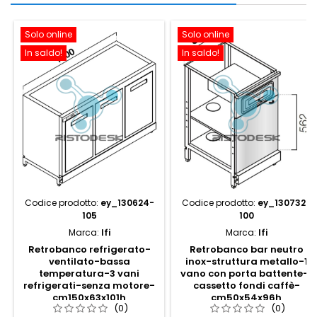
Solo online
Solo online
In saldo!
In saldo!
Codice prodotto:
ey_130624-
Codice prodotto:
ey_130732-
105
100
Marca:
Ifi
Marca:
Ifi
Retrobanco refrigerato-
Retrobanco bar neutro
ventilato-bassa
inox-struttura metallo-1
temperatura-3 vani
vano con porta battente-1
refrigerati-senza motore-
cassetto fondi caffè-
cm150x63x101h
cm50x54x96h
(0)
(0)