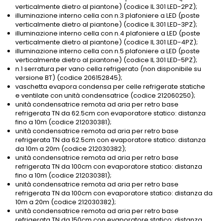
verticalmente dietro al piantone) (codice IL 301 LED-2PZ);
illuminazione interno cella con n.3 plafoniere a LED (poste
verticalmente dietro al piantone) (codice IL 301 LED-3PZ);
illuminazione interno cella con n.4 plafoniere a LED (poste
verticalmente dietro al piantone) (codice IL 301 LED-4PZ);
illuminazione interno cella con n.5 plafoniere a LED (poste
verticalmente dietro al piantone) (codice IL 301 LED-5PZ);
n.1 serratura per vano cella refrigerato (non disponibile su
versione BT) (codice 206152845);
vaschetta evapora condensa per celle refrigerate statiche
e ventilate con unità condensatrice (codice 212060250);
unità condensatrice remota ad aria per retro base
refrigerata TN da 62.5cm con evaporatore statico: distanza
fino a 10m (codice 212030381);
unità condensatrice remota ad aria per retro base
refrigerata TN da 62.5cm con evaporatore statico: distanza
da 10m a 20m (codice 212030382);
unità condensatrice remota ad aria per retro base
refrigerata TN da 100cm con evaporatore statico: distanza
fino a 10m (codice 212030381);
unità condensatrice remota ad aria per retro base
refrigerata TN da 100cm con evaporatore statico: distanza da
10m a 20m (codice 212030382);
unità condensatrice remota ad aria per retro base
refrigerata TN da 150cm con evaporatore statico: distanza