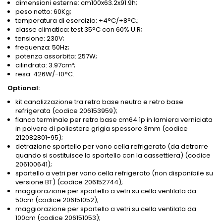
dimensioni esterne: cm100x63.2
x91.9h;
peso netto: 60Kg;
temperatura di esercizio: +4°C/+8°C.;
classe climatica: test 35°C con 60% U.R;
tensione: 230V;
frequenza: 50Hz;
potenza assorbita: 257W;
cilindrata: 3.97cm³;
resa: 426W/-10°C.
Optional:
kit canalizzazione tra retro base neutra e retro base
refrigerata (codice 206153959);
fianco terminale per retro base cm64.1p in lamiera verniciata
in polvere di poliestere grigia spessore 3mm (codice
212082801-95);
detrazione sportello per vano cella refrigerato (da detrarre
quando si sostituisce lo sportello con la cassettiera) (codice
206100641);
sportello a vetri per vano cella refrigerato (non disponibile su
versione BT) (codice 206152744);
maggiorazione per sportello a vetri su cella ventilata da
50cm (codice 206151052);
maggiorazione per sportello a vetri su cella ventilata da
100cm (codice 206151053);