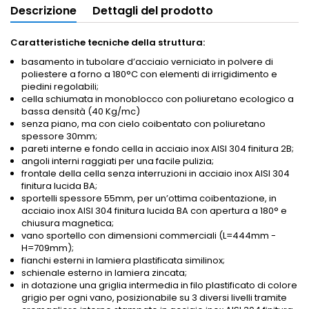
Descrizione
Dettagli del prodotto
Caratteristiche tecniche della struttura:
basamento in tubolare d’acciaio verniciato in polvere di
poliestere a forno a 180°C con elementi di irrigidimento e
piedini regolabili;
cella schiumata in monoblocco con poliuretano ecologico a
bassa densità (40 Kg/mc)
senza piano, ma con cielo coibentato con poliuretano
spessore 30mm;
pareti interne e fondo cella in acciaio inox AISI 304 finitura 2B;
angoli interni raggiati per una facile pulizia;
frontale della cella senza interruzioni in acciaio inox AISI 304
finitura lucida BA;
sportelli spessore 55mm, per un’ottima coibentazione, in
acciaio inox AISI 304 finitura lucida BA con apertura a 180° e
chiusura magnetica;
vano sportello con dimensioni commerciali (L=444mm -
H=709mm);
fianchi esterni in lamiera plastificata similinox;
schienale esterno in lamiera zincata;
in dotazione una griglia intermedia in filo plastificato di colore
grigio per ogni vano, posizionabile su 3 diversi livelli tramite