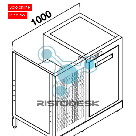
Solo online
In saldo!