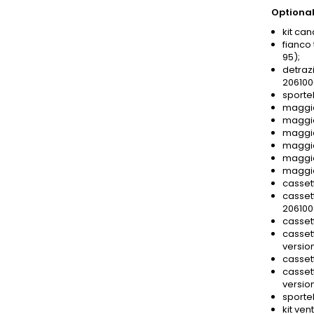
Optional
kit ca
fianco
95);
detrazi
206100
sportel
maggio
maggio
maggio
maggio
maggio
maggio
casset
casset
206100
casset
cassett
versio
casset
cassett
versio
sporte
kit ven