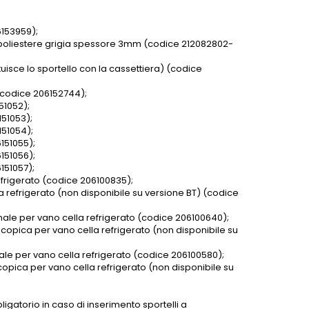
6153959);
i poliestere grigia spessore 3mm (codice 212082802-
uisce lo sportello con la cassettiera) (codice
 (codice 206152744);
51052);
151053);
151054);
151055);
151056);
151057);
efrigerato (codice 206100835);
a refrigerato (non disponibile su versione BT) (codice
rmale per vano cella refrigerato (codice 206100640);
scopica per vano cella refrigerato (non disponibile su
male per vano cella refrigerato (codice 206100580);
scopica per vano cella refrigerato (non disponibile su
igatorio in caso di inserimento sportelli a