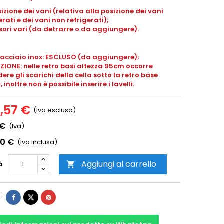
izione dei vani (relativa alla posizione dei vani
erati e dei vani non refrigerati);
ori vari (da detrarre o da aggiungere).
 acciaio inox: ESCLUSO (da aggiungere);
IONE: nelle retro basi altezza 95cm occorre
ere gli scarichi della cella sotto la retro base
 inoltre non è possibile inserire i lavelli.
5,57 €
(Iva esclusa)
 €
(Iva)
00 €
(Iva inclusa)
Aggiungi al carrello
à

i