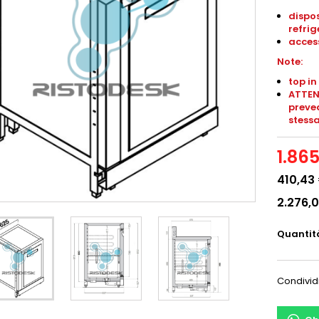
dispos
refrig
access
Note:
top in
ATTENZ
preved
stessa,
1.86
410,43
2.276,
Quantit
Condivid