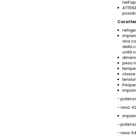
nell’ap
ATTENZI
possibil
Caratter
refrig
impian
aria c
della c
unità c
dimens
peso n
temper
classe 
tensio
freque
impian
- potenza
- resa: 4
impian
- potenza
- resa: 