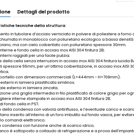
zione
Dettagli del prodotto
istiche tecniche della struttura:
to in tubolare d’acciaio verniciato in polvere di poliestere a forno a
schiumata in monoblocco con poliuretano ecologico a bassa densit
piano, ma con cielo coibentato con poliuretano spessore 30mm;
interne e fondo cella in acciaio inox AISI 304 finitura 2B;
interni raggiati per una facile pulizia;
e della cella senza interruzioni in acciaio inox AISI 304 finitura lucida B
li spessore 55mm, per un’ottima coibentazione, in acciaio inox AISI 30
ica;
portello con dimensioni commerciali (L=444mm - H=709mm);
 esterni in lamiera plastificata similinox;
ale esterno in lamiera zincata;
zione una griglia intermedia in filo plastificato di colore grigio per ogn
iere interne stampate in acciaio inox AISI 304 finitura 2B;
 di fondo cella in PST;
 della condensa con valvola antiriflusso, e l’eventuale carico e scari
tano inserito all’interno di un foro imbutito sul fondo vasca, per evitar
lo comandi elettronico;
o condensa con funzione anche di scarico idrico;
nco è sottoposto a collaudo di refrigerazione e a prova dell’impianto e