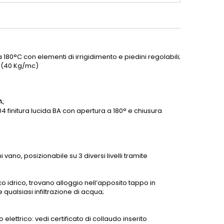
 180°C con elementi di irrigidimento e piedini regolabili;
à (40 Kg/mc)
A;
4 finitura lucida BA con apertura a 180° e chiusura
i vano, posizionabile su 3 diversi livelli tramite
co idrico, trovano alloggio nell’apposito tappo in
e qualsiasi infiltrazione di acqua;
lettrico: vedi certificato di collaudo inserito