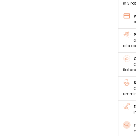
in 3 ra
P
c
P
a
alla 
C
c
italian
S
c
ammin
E
i
T
+