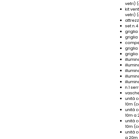
vetri)
kit ve
vetri)
attrez
set n.
griglia
grigli
compen
griglia
griglia
illumin
illumin
illumin
illumin
illumin
n.1 ser
vasche
unità 
10m (c
unità 
10m a 
unità 
10m (c
unità 
a 20m 