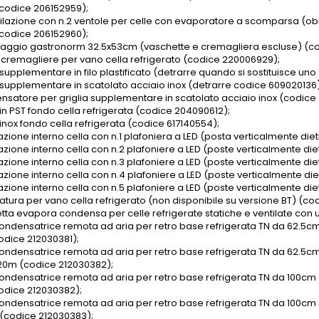
 (codice 206152959);
ntilazione con n.2 ventole per celle con evaporatore a scomparsa (obbl
 (codice 206152960);
zaggio gastronorm 32.5x53cm (vaschette e cremagliera escluse) (co
4 cremagliere per vano cella refrigerato (codice 220006929);
 supplementare in filo plastificato (detrarre quando si sostituisce un
a supplementare in scatolato acciaio inox (detrarre codice 609020136
satore per griglia supplementare in scatolato acciaio inox (codice 
 in PST fondo cella refrigerata (codice 204090612);
 inox fondo cella refrigerata (codice 617140554);
azione interno cella con n.1 plafoniera a LED (posta verticalmente diet
azione interno cella con n.2 plafoniere a LED (poste verticalmente die
azione interno cella con n.3 plafoniere a LED (poste verticalmente die
azione interno cella con n.4 plafoniere a LED (poste verticalmente die
azione interno cella con n.5 plafoniere a LED (poste verticalmente die
ratura per vano cella refrigerato (non disponibile su versione BT) (c
tta evapora condensa per celle refrigerate statiche e ventilate con
condensatrice remota ad aria per retro base refrigerata TN da 62.5c
odice 212030381);
condensatrice remota ad aria per retro base refrigerata TN da 62.5
20m (codice 212030382);
condensatrice remota ad aria per retro base refrigerata TN da 100cm
odice 212030382);
condensatrice remota ad aria per retro base refrigerata TN da 100c
(codice 212030383);