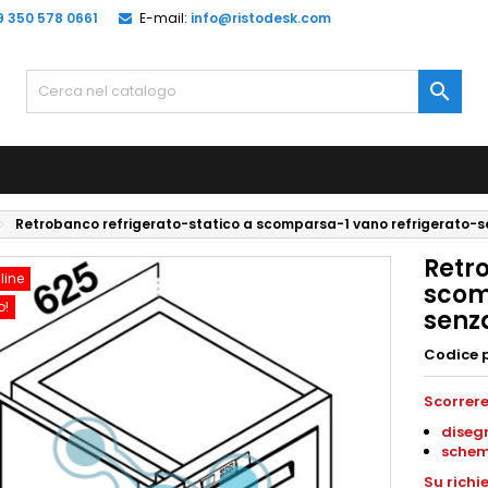
9 350 578 0661
E-mail:
info@ristodesk.com

Retrobanco refrigerato-statico a scomparsa-1 vano refrigerato
Retr
line
scom
o!
senz
Codice 
Scorrere
disegn
schem
Su richi