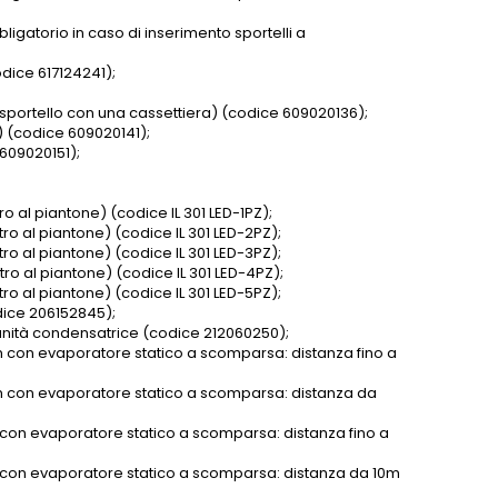
igatorio in caso di inserimento sportelli a
dice 617124241);
o sportello con una cassettiera) (codice 609020136);
) (codice 609020141);
609020151);
ro al piantone) (codice IL 301 LED-1PZ);
tro al piantone) (codice IL 301 LED-2PZ);
tro al piantone) (codice IL 301 LED-3PZ);
tro al piantone) (codice IL 301 LED-4PZ);
tro al piantone) (codice IL 301 LED-5PZ);
odice 206152845);
 unità condensatrice (codice 212060250);
m con evaporatore statico a scomparsa: distanza fino a
cm con evaporatore statico a scomparsa: distanza da
 con evaporatore statico a scomparsa: distanza fino a
m con evaporatore statico a scomparsa: distanza da 10m