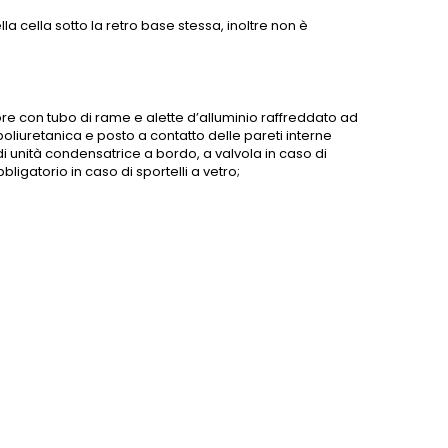
a cella sotto la retro base stessa, inoltre non è
e con tubo di rame e alette d’alluminio raffreddato ad
oliuretanica e posto a contatto delle pareti interne
 di unità condensatrice a bordo, a valvola in caso di
ligatorio in caso di sportelli a vetro;