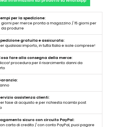
iedi informazioni sul prodotto su WhatsApp
empi per la spedizione:
 giorni per merce pronta a magazzino / 15 giorni per
 da produrre
pedizione gratuita e assicurata:
er qualsiasi importo, in tutta Italia e isole comprese!
osa fare alla consegna della merce:
licca! procedura per il risarcimento danni da
rto
aranzia:
 anno
ervizio assistenza clienti:
er fase di acquisto e per richiesta ricambi post
a
agamento sicuro con circuito PayPal:
on carta di credito / con conto PayPal, puoi pagare