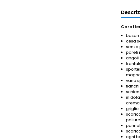
Descri
Caratter
basamen
cella 
senza 
pareti 
angoli 
frontal
sportel
magnet
vano s
fianchi
schien
in dota
cremagl
griglie
scarico
poliure
pannel
scaric
ogni ba