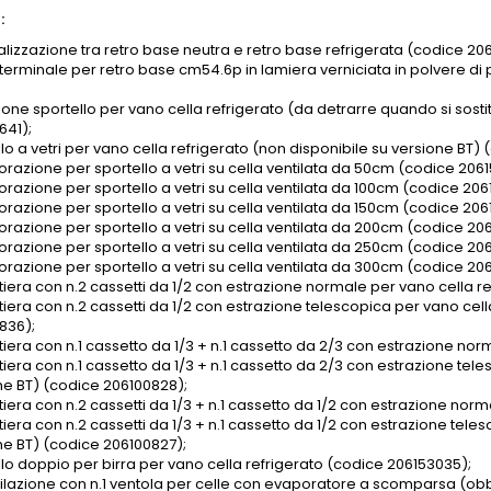
:
nalizzazione tra retro base neutra e retro base refrigerata (codice 20
 terminale per retro base cm54.6p in lamiera verniciata in polvere d
one sportello per vano cella refrigerato (da detrarre quando si sostit
641);
lo a vetri per vano cella refrigerato (non disponibile su versione BT)
razione per sportello a vetri su cella ventilata da 50cm (codice 2061
razione per sportello a vetri su cella ventilata da 100cm (codice 206
razione per sportello a vetri su cella ventilata da 150cm (codice 206
razione per sportello a vetri su cella ventilata da 200cm (codice 206
razione per sportello a vetri su cella ventilata da 250cm (codice 206
razione per sportello a vetri su cella ventilata da 300cm (codice 206
tiera con n.2 cassetti da 1/2 con estrazione normale per vano cella r
tiera con n.2 cassetti da 1/2 con estrazione telescopica per vano cell
836);
tiera con n.1 cassetto da 1/3 + n.1 cassetto da 2/3 con estrazione no
iera con n.1 cassetto da 1/3 + n.1 cassetto da 2/3 con estrazione tele
ne BT) (codice 206100828);
tiera con n.2 cassetti da 1/3 + n.1 cassetto da 1/2 con estrazione nor
iera con n.2 cassetti da 1/3 + n.1 cassetto da 1/2 con estrazione tele
ne BT) (codice 206100827);
llo doppio per birra per vano cella refrigerato (codice 206153035);
tilazione con n.1 ventola per celle con evaporatore a scomparsa (obbl