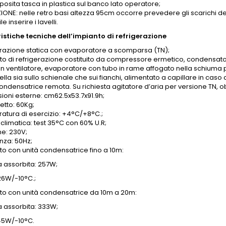
posita tasca in plastica sul banco lato operatore;
ONE: nelle retro basi altezza 95cm occorre prevedere gli scarichi dell
e inserire i lavelli.
istiche tecniche dell’impianto di refrigerazione
erazione statica con evaporatore a scomparsa (TN);
to di refrigerazione costituito da compressore ermetico, condensator
on ventilatore, evaporatore con tubo in rame affogato nella schiuma p
ella sia sullo schienale che sui fianchi, alimentato a capillare in caso
ondensatrice remota. Su richiesta agitatore d’aria per versione TN, obb
ioni esterne: cm62.5x53.7x91.9h;
etto: 60Kg;
atura di esercizio: +4°C/+8°C.;
climatica: test 35°C con 60% U.R;
ne: 230V;
nza: 50Hz;
to con unità condensatrice fino a 10m:
 assorbita: 257W;
26W/-10°C.;
to con unità condensatrice da 10m a 20m:
 assorbita: 333W;
545W/-10°C.