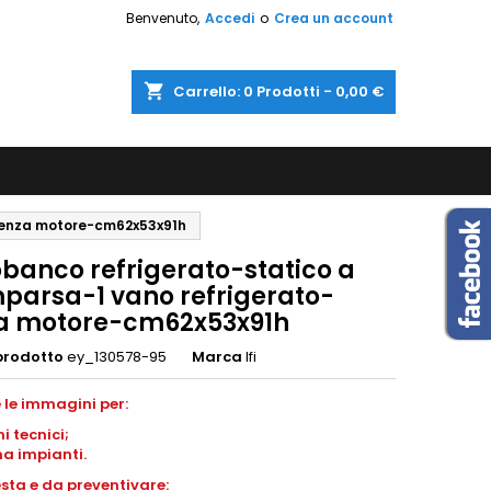
Benvenuto,
Accedi
o
Crea un account
shopping_cart
Carrello:
0
Prodotti - 0,00 €
-senza motore-cm62x53x91h
obanco refrigerato-statico a
parsa-1 vano refrigerato-
a motore-cm62x53x91h
prodotto
ey_130578-95
Marca
Ifi
 le immagini per:
i tecnici;
a impianti.
esta e da preventivare: