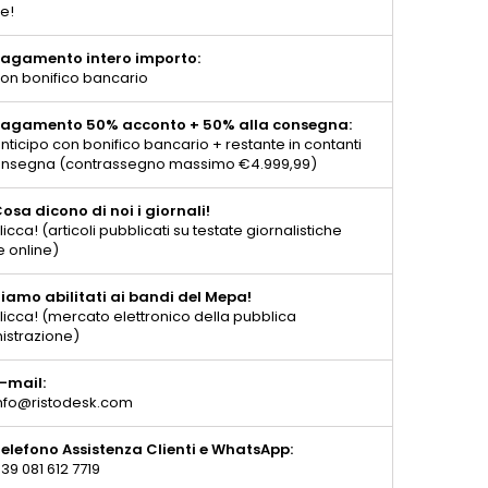
te!
agamento intero importo:
on bonifico bancario
agamento 50% acconto + 50% alla consegna:
nticipo con bonifico bancario + restante in contanti
consegna (contrassegno massimo €4.999,99)
osa dicono di noi i giornali!
licca! (articoli pubblicati su testate giornalistiche
e online)
iamo abilitati ai bandi del Mepa!
licca! (mercato elettronico della pubblica
istrazione)
-mail:
nfo@ristodesk.com
elefono Assistenza Clienti e WhatsApp:
39 081 612 7719