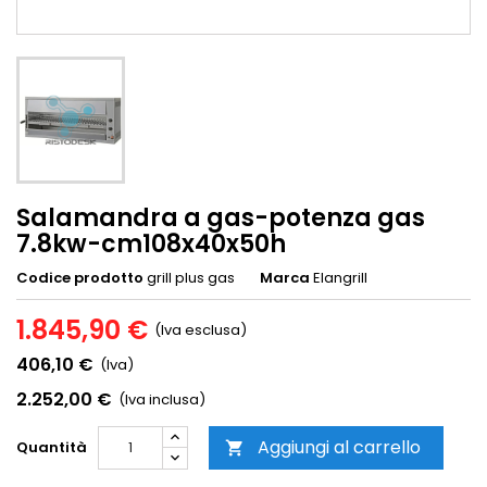
Salamandra a gas-potenza gas
7.8kw-cm108x40x50h
Codice prodotto
grill plus gas
Marca
Elangrill
1.845,90 €
(Iva esclusa)
406,10 €
(Iva)
2.252,00 €
(Iva inclusa)
Aggiungi al carrello
Quantità
