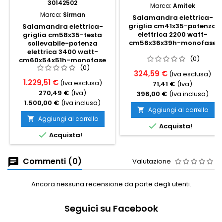
30142502
Marca:
Amitek
Marca:
Sirman
Salamandra elettrica-
griglia cm41x35-potenza
Salamandra elettrica-
elettrica 2200 watt-
griglia cm58x35-testa
cm56x36x39h-monofase
sollevabile-potenza
elettrica 3400 watt-
(0)
cm60x54x51h-monofase
(0)
324,59 €
(Iva esclusa)
1.229,51 €
(Iva esclusa)
71,41 €
(Iva)
270,49 €
(Iva)
396,00 €
(Iva inclusa)
1.500,00 €
(Iva inclusa)
Aggiungi al carrello

Aggiungi al carrello


Acquista!

Acquista!
Commenti (0)
Valutazione
Ancora nessuna recensione da parte degli utenti.
Seguici su Facebook