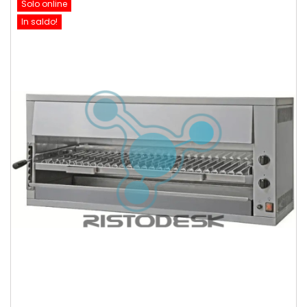
Solo online
In saldo!