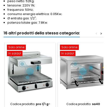
peso netto: 52Kg;
tensione: 220V 1N;
frequenza: 50Hz;
consumo energia elettrica: 0.05Kw;
Ø entrata gas: 1/2";
potenza totale gas: 7.8Kw.
16 altri prodotti della stessa categoria:
<
>
Solo online
Solo online
In saldo!
In saldo!
Codice prodotto:
pro 1/1 g-
Codice prodotto:
sa40