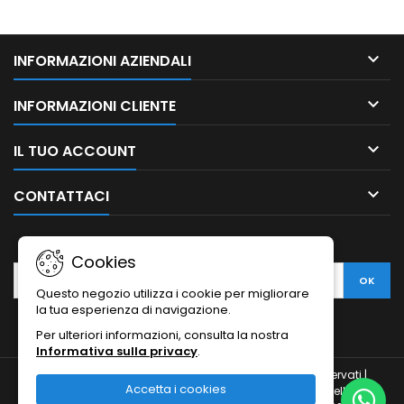

INFORMAZIONI AZIENDALI

INFORMAZIONI CLIENTE

IL TUO ACCOUNT

CONTATTACI
NEWSLETTER
Cookies
Questo negozio utilizza i cookie per migliorare
la tua esperienza di navigazione.
Per ulteriori informazioni, consulta la nostra
Informativa sulla privacy
.
© Copyright 2010-2026 Ristodesk : tutti i diritti sono riservati |
Accetta i cookies
Ristodesk di Pasquale Di Carluccio | via Francesco Spinelli, 104 |