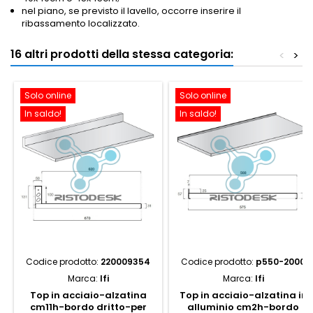
nel piano, se previsto il lavello, occorre inserire il
ribassamento localizzato.
16 altri prodotti della stessa categoria:
<
>
Solo online
Solo online
In saldo!
In saldo!
Codice prodotto:
220009354
Codice prodotto:
p550-2000
Marca:
Ifi
Marca:
Ifi
Top in acciaio-alzatina
Top in acciaio-alzatina in
cm11h-bordo dritto-per
alluminio cm2h-bordo