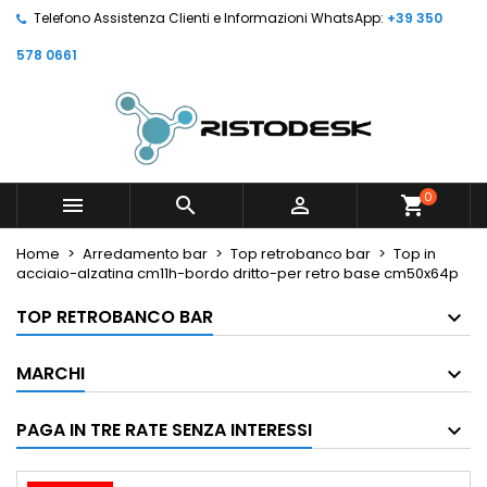
Telefono Assistenza Clienti e Informazioni WhatsApp:
+39 350
578 0661
0



shopping_cart
Home
Arredamento bar
Top retrobanco bar
Top in
acciaio-alzatina cm11h-bordo dritto-per retro base cm50x64p
TOP RETROBANCO BAR
MARCHI
PAGA IN TRE RATE SENZA INTERESSI