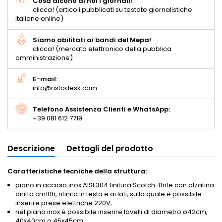
Cosa dicono di noi i giornali!
clicca! (articoli pubblicati su testate giornalistiche
italiane online)
Siamo abilitati ai bandi del Mepa!
clicca! (mercato elettronico della pubblica
amministrazione)
E-mail:
info@ristodesk.com
Telefono Assistenza Clienti e WhatsApp:
+39 081 612 7719
Descrizione
Dettagli del prodotto
Caratteristiche tecniche della struttura:
piano in acciaio inox AISI 304 finitura Scotch-Brite con alzatina
diritta cm10h, rifinita in testa e ai lati, sulla quale è possibile
inserire prese elettriche 220V;
nel piano inox è possibile inserire lavelli di diametro ø42cm,
40x40cm o 45x45cm;