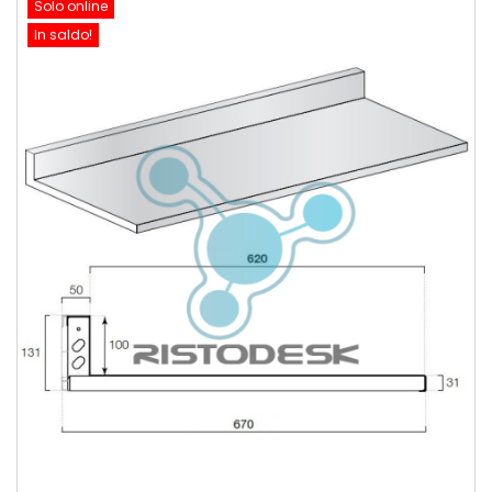
Solo online
In saldo!