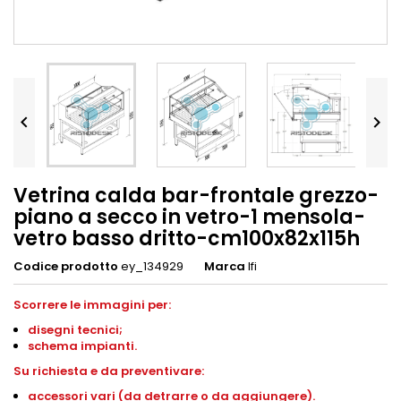


Vetrina calda bar-frontale grezzo-
piano a secco in vetro-1 mensola-
vetro basso dritto-cm100x82x115h
Codice prodotto
ey_134929
Marca
Ifi
Scorrere le immagini per:
disegni
tecnici;
schema impianti
.
S
u richiesta e da preventivare:
accessori vari (da detrarre o da aggiungere).