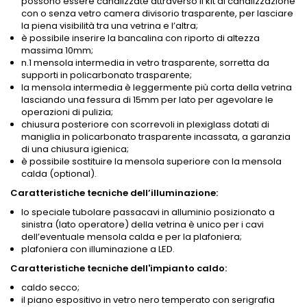
possono essere canalizzate attraverso il kit di canalizzazione
con o senza vetro camera divisorio trasparente, per lasciare
la piena visibilità tra una vetrina e l’altra;
è possibile inserire la bancalina con riporto di altezza
massima 10mm;
n.1 mensola intermedia in vetro trasparente, sorretta da
supporti in policarbonato trasparente;
la mensola intermedia è leggermente più corta della vetrina
lasciando una fessura di 15mm per lato per agevolare le
operazioni di pulizia;
chiusura posteriore con scorrevoli in plexiglass dotati di
maniglia in policarbonato trasparente incassata, a garanzia
di una chiusura igienica;
è possibile sostituire la mensola superiore con la mensola
calda (optional).
Caratteristiche tecniche dell’illuminazione:
lo speciale tubolare passacavi in alluminio posizionato a
sinistra (lato operatore) della vetrina è unico per i cavi
dell’eventuale mensola calda e per la plafoniera;
plafoniera con illuminazione a LED.
Caratteristiche tecniche dell'impianto
caldo:
caldo secco;
il piano espositivo in vetro nero temperato con serigrafia