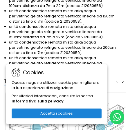
per vetrina gelato refrigerata ventilata lineare da
100cm: distanza da 7m a 22m (codice 212030658);
unità condensatrice remota mista aria/acqua
per vetrina gelato refrigerata ventilata lineare da 150cm:
distanza fino a 7m (codice 212030658);
unità condensatrice remota mista aria/acqua
per vetrina gelato refrigerata ventilata lineare da
150cm: distanza da 7m a 22m (codice 212030659);
unità condensatrice remota mista aria/acqua
per vetrina gelato refrigerata ventilata lineare da 200cm:
distanza fino a 7m (codice 212030659);
unità condensatrice remota mista aria/acqua
per vetrina gelato refrigerata ventilata lineare da
200cm: distanza da 7m a 22m (codice 212030660).
Cookies
16 altri prodotti della stessa categoria:
<
>
Questo negozio utilizza i cookie per migliorare
la tua esperienza di navigazione.
Per ulteriori informazioni, consulta la nostra
Solo online
Solo online
Informativa sulla privacy
.
In saldo!
In saldo!
Accetta i cookies