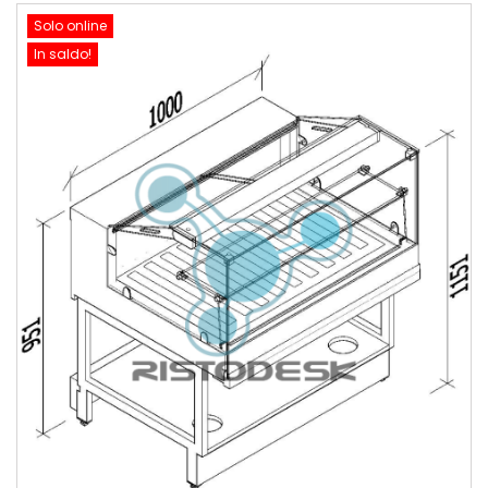
Solo online
In saldo!