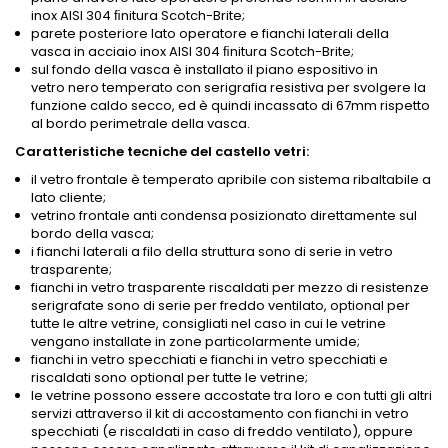
inox AISI 304 ﬁnitura Scotch-Brite;
parete posteriore lato operatore e fianchi laterali della
vasca in acciaio inox AISI 304 ﬁnitura Scotch-Brite;
sul fondo della vasca è installato il piano espositivo in
vetro nero temperato con serigrafia resistiva per svolgere la
funzione caldo secco, ed è quindi incassato di 67mm rispetto
al bordo perimetrale della vasca.
Caratteristiche tecniche del castello vetri:
il vetro frontale è temperato apribile con sistema ribaltabile a
lato cliente;
vetrino frontale anti condensa posizionato direttamente sul
bordo della vasca;
i fianchi laterali a filo della struttura sono di serie in vetro
trasparente;
fianchi in vetro trasparente riscaldati per mezzo di resistenze
serigrafate sono di serie per freddo ventilato, optional per
tutte le altre vetrine, consigliati nel caso in cui le vetrine
vengano installate in zone particolarmente umide;
fianchi in vetro specchiati e fianchi in vetro specchiati e
riscaldati sono optional per tutte le vetrine;
le vetrine possono essere accostate tra loro e con tutti gli altri
servizi attraverso il kit di accostamento con fianchi in vetro
specchiati (e riscaldati in caso di freddo ventilato), oppure