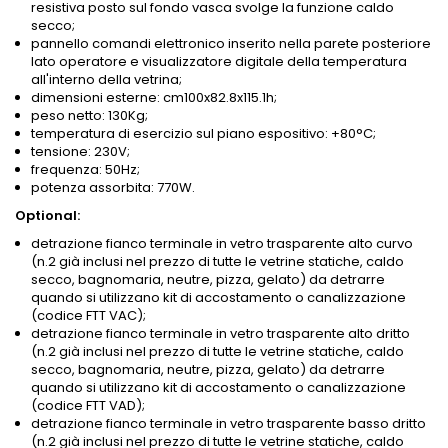
resistiva posto sul fondo vasca svolge la funzione caldo
secco;
pannello comandi elettronico inserito nella parete posteriore
lato operatore e visualizzatore digitale della temperatura
all'interno della vetrina;
dimensioni esterne: cm100x82.8x115.1h;
peso netto: 130Kg;
temperatura di esercizio sul piano espositivo: +80°C;
tensione: 230V;
frequenza: 50Hz;
potenza assorbita: 770W.
Optional:
detrazione fianco terminale in vetro trasparente alto curvo
(n.2 già inclusi nel prezzo di tutte le vetrine statiche, caldo
secco, bagnomaria, neutre, pizza, gelato) da detrarre
quando si utilizzano kit di accostamento o canalizzazione
(codice FTT VAC);
detrazione fianco terminale in vetro trasparente alto dritto
(n.2 già inclusi nel prezzo di tutte le vetrine statiche, caldo
secco, bagnomaria, neutre, pizza, gelato) da detrarre
quando si utilizzano kit di accostamento o canalizzazione
(codice FTT VAD);
detrazione fianco terminale in vetro trasparente basso dritto
(n.2 già inclusi nel prezzo di tutte le vetrine statiche, caldo