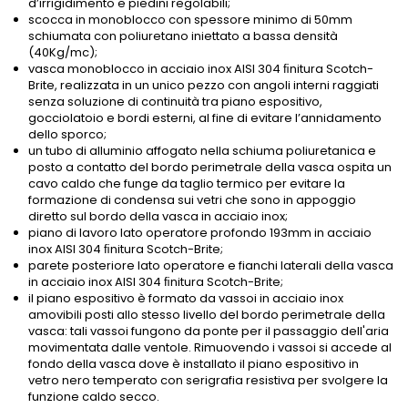
d’irrigidimento e piedini regolabili;
scocca in monoblocco con spessore minimo di 50mm
schiumata con poliuretano iniettato a bassa densità
(40Kg/mc);
vasca monoblocco in acciaio inox AISI 304 ﬁnitura Scotch-
Brite, realizzata in un unico pezzo con angoli interni raggiati
senza soluzione di continuità tra piano espositivo,
gocciolatoio e bordi esterni, al fine di evitare l’annidamento
dello sporco;
un tubo di alluminio affogato nella schiuma poliuretanica e
posto a contatto del bordo perimetrale della vasca ospita un
cavo caldo che funge da taglio termico per evitare la
formazione di condensa sui vetri che sono in appoggio
diretto sul bordo della vasca in acciaio inox;
piano di lavoro lato operatore profondo 193mm in acciaio
inox AISI 304 ﬁnitura Scotch-Brite;
parete posteriore lato operatore e fianchi laterali della vasca
in acciaio inox AISI 304 ﬁnitura Scotch-Brite;
il piano espositivo è formato da vassoi in acciaio inox
amovibili posti allo stesso livello del bordo perimetrale della
vasca: tali vassoi fungono da ponte per il passaggio dell'aria
movimentata dalle ventole. Rimuovendo i vassoi si accede al
fondo della vasca dove è installato il piano espositivo in
vetro nero temperato con serigrafia resistiva per svolgere la
funzione caldo secco.