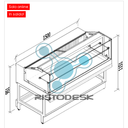
Solo online
In saldo!