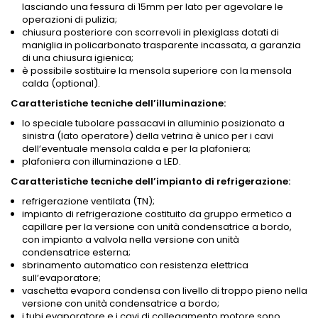
lasciando una fessura di 15mm per lato per agevolare le
operazioni di pulizia;
chiusura posteriore con scorrevoli in plexiglass dotati di
maniglia in policarbonato trasparente incassata, a garanzia
di una chiusura igienica;
è possibile sostituire la mensola superiore con la mensola
calda (optional).
Caratteristiche tecniche dell’illuminazione:
lo speciale tubolare passacavi in alluminio posizionato a
sinistra (lato operatore) della vetrina è unico per i cavi
dell’eventuale mensola calda e per la plafoniera;
plafoniera con illuminazione a LED.
Caratteristiche tecniche dell’impianto di refrigerazione:
refrigerazione ventilata (TN);
impianto di refrigerazione costituito da gruppo ermetico a
capillare per la versione con unità condensatrice a bordo,
con impianto a valvola nella versione con unità
condensatrice esterna;
sbrinamento automatico con resistenza elettrica
sull’evaporatore;
vaschetta evapora condensa con livello di troppo pieno nella
versione con unità condensatrice a bordo;
i tubi evaporatore e i cavi di collegamento motore sono