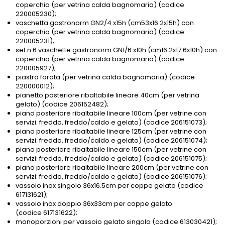
coperchio (per vetrina calda bagnomaria) (codice
220005230);
vaschetta gastronorm GN2/4 x15h (cm53x16.2x15h) con
coperchio (per vetrina calda bagnomaria) (codice
220005231);
set n.6 vaschette gastronorm GN1/6 x10h (cm16.2x17.6x10h) con
coperchio (per vetrina calda bagnomaria) (codice
220005927);
piastra forata (per vetrina calda bagnomaria) (codice
220000012);
pianetto posteriore ribaltabile lineare 40cm (per vetrina
gelato) (codice 206152482);
piano posteriore ribaltabile lineare 100cm (per vetrine con
servizi: freddo, freddo/caldo e gelato) (codice 206151073);
piano posteriore ribaltabile lineare 125cm (per vetrine con
servizi: freddo, freddo/caldo e gelato) (codice 206151074);
piano posteriore ribaltabile lineare 150cm (per vetrine con
servizi: freddo, freddo/caldo e gelato) (codice 206151075);
piano posteriore ribaltabile lineare 200cm (per vetrine con
servizi: freddo, freddo/caldo e gelato) (codice 206151076);
vassoio inox singolo 36x16.5cm per coppe gelato (codice
617131621);
vassoio inox doppio 36x33cm per coppe gelato
(codice 617131622);
monoporzioni per vassoio gelato singolo (codice 613030421);