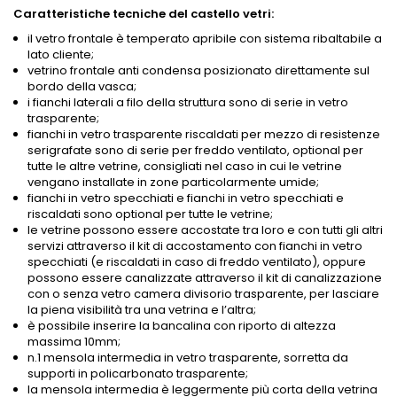
Caratteristiche tecniche del castello vetri:
il vetro frontale è temperato apribile con sistema ribaltabile a
lato cliente;
vetrino frontale anti condensa posizionato direttamente sul
bordo della vasca;
i fianchi laterali a filo della struttura sono di serie in vetro
trasparente;
fianchi in vetro trasparente riscaldati per mezzo di resistenze
serigrafate sono di serie per freddo ventilato, optional per
tutte le altre vetrine, consigliati nel caso in cui le vetrine
vengano installate in zone particolarmente umide;
fianchi in vetro specchiati e fianchi in vetro specchiati e
riscaldati sono optional per tutte le vetrine;
le vetrine possono essere accostate tra loro e con tutti gli altri
servizi attraverso il kit di accostamento con fianchi in vetro
specchiati (e riscaldati in caso di freddo ventilato), oppure
possono essere canalizzate attraverso il kit di canalizzazione
con o senza vetro camera divisorio trasparente, per lasciare
la piena visibilità tra una vetrina e l’altra;
è possibile inserire la bancalina con riporto di altezza
massima 10mm;
n.1 mensola intermedia in vetro trasparente, sorretta da
supporti in policarbonato trasparente;
la mensola intermedia è leggermente più corta della vetrina