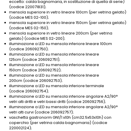
eccetto: calda bagnomaria, in sostituzione di quella di serie)
(codice 220071831);
mensola superiore in vetro lineare 100cm (per vetrina gelato)
(codice MES 02-100);
mensola superiore in vetro lineare 150cm (per vetrina gelato)
(codice MES 02-150);
mensola superiore in vetro lineare 200cm (per vetrina
gelato) (codice MES 02-200);
illuminazione a LED su mensola inferiore lineare 100cm
(codice 206092750);
illuminazione a LED su mensola inferiore lineare
125cm (codice 206092751);
illuminazione a LED su mensola inferiore lineare
150cm (codice 206092752);
illuminazione a LED su mensola inferiore lineare
200cm (codice 206092753);
illuminazione a LED su mensola inferiore terminale
(codice 206092754);
illuminazione a LED su mensola inferiore angolare A2/90°
vetri alti dritti e vetri bassi dritti (codice 206092756);
illuminazione a LED su mensola inferiore angolare A2/90°
vetri alti curvi (codice 206092757);
vaschetta gastronorm GN1/1 x10h (cm32.5x53x10h) con
coperchio (per vetrina calda bagnomaria) (codice
220002124);