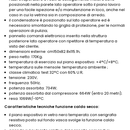
posizionati nella parete lato operatore sotto il piano lavoro
per una facile ispezione e/o manutenzione in loco, anche nel
caso in cui la vetrina sia in composizione di arredo;
il condensatore è posizionato sul lato operatore ed è
necessario smontando la griglia di protezione, per le normali
operazioni di pulizia;
pannello comandi elettronico inserito nella struttura
posteriore lato operatore con ripetitore di temperatura a
vista del cliente;
dimensioni esterne: cm150x82.8x115.1h;
peso netto: 170Kg;
temperatura di esercizio sul piano espositivo: +4°C/+8°C;
temperatura sulle mensole: temperatura ambiente ;
classe climatica: test 32°C con 60% U.R;
tensione: 230V;
frequenza: 50Hz;
potenza assorbita: 734W;
potenza assorbita dal compressore: 664W (entro 20 metri);
resa: 1069W/-10°C.
Caratteristiche tecniche funzione caldo secco:
il piano espositivo in vetro nero temperato con serigrafia
resistiva posto sul fondo vasca svolge la funzione caldo
secco;