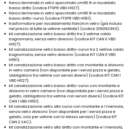
fianco terminale in vetro specchiato cm95.1h e riscaldato
basso dritto (codice FTSPR VBD H1127);
fianco terminale in vetro specchiato cm95.1h e riscaldato
basso dritto-curvo (codice FTSPR VBD H1151);
trasformatore per riscaldamento fianchi in vetro (già incluso
nel prezzo di tutte le vetrine ventilate) (codice 206092463);
kit canalizzazione vetro basso dritto tra 2 vetrine caldo
bagnomaria, senza vetro divisorio (codice KIT CAN 0 VBD
H1127);
kit canalizzazione vetro basso dritto-curvo tra 2 vetrine caldo
bagnomaria, senza vetro divisorio (codice KIT CAN 0 VBD
H1151);
kit canalizzazione vetro basso dritto con montante e divisorio
in vetro camera (non disponibile per i servizi pizza e gelato,
obbligatorio tra vetrine con servizi diversi) (codice KIT CAN 1
VBD H1127);
kit canalizzazione vetro basso dritto-curvo con montante e
divisorio in vetro camera (non disponibile per i servizi pizza e
gelato, obbligatorio tra vetrine con servizi diversi) (codice KIT
CAN 1 VBD H1151);
kit canalizzazione vetro alto curvo con montante e 1 mensola,
senza vetro divisorio (non disponibile per i servizi pizza e
gelato, solo per vetrine con lo stesso servizio) (codice KIT
CAN 2 VAC);
kit canalizzazione vetro alto dritto con montante e 1 mensola,