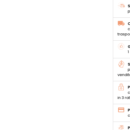
S
p
C
c
traspo
G
1
S
p
vendit
P
c
in 3 ra
P
c
P