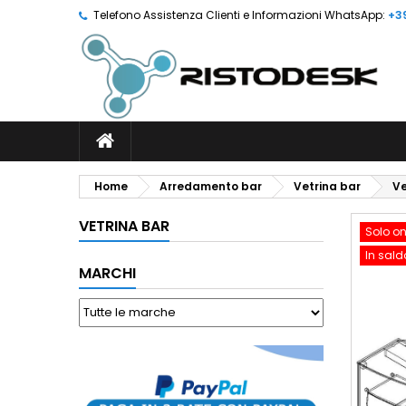
Telefono Assistenza Clienti e Informazioni WhatsApp:
+3
Home
Arredamento bar
Vetrina bar
Ve
VETRINA BAR
Solo on
In sald
MARCHI