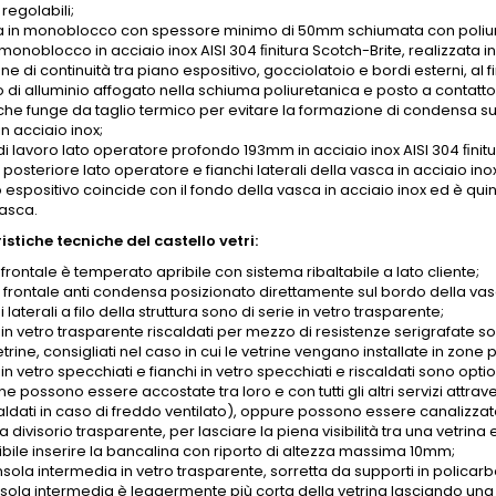
 regolabili;
 in monoblocco con spessore minimo di 50mm schiumata con poliure
onoblocco in acciaio inox AISI 304 ﬁnitura Scotch-Brite, realizzata i
ne di continuità tra piano espositivo, gocciolatoio e bordi esterni, al 
o di alluminio affogato nella schiuma poliuretanica e posto a contatt
che funge da taglio termico per evitare la formazione di condensa sui
n acciaio inox;
di lavoro lato operatore profondo 193mm in acciaio inox AISI 304 ﬁnitu
posteriore lato operatore e fianchi laterali della vasca in acciaio inox
o espositivo coincide con il fondo della vasca in acciaio inox ed è qu
vasca.
stiche tecniche del castello vetri:
o frontale è temperato apribile con sistema ribaltabile a lato cliente;
o frontale anti condensa posizionato direttamente sul bordo della vas
hi laterali a filo della struttura sono di serie in vetro trasparente;
 in vetro trasparente riscaldati per mezzo di resistenze serigrafate son
etrine, consigliati nel caso in cui le vetrine vengano installate in zon
 in vetro specchiati e fianchi in vetro specchiati e riscaldati sono option
ine possono essere accostate tra loro e con tutti gli altri servizi attra
aldati in caso di freddo ventilato), oppure possono essere canalizzate
divisorio trasparente, per lasciare la piena visibilità tra una vetrina e 
ibile inserire la bancalina con riporto di altezza massima 10mm;
nsola intermedia in vetro trasparente, sorretta da supporti in policar
sola intermedia è leggermente più corta della vetrina lasciando una