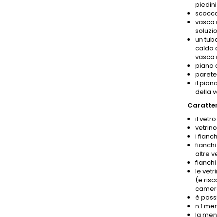
piedini
scocca
vasca m
soluzio
un tub
caldo 
vasca i
piano 
parete 
il pian
della 
Caratteri
il vetr
vetrin
i fianc
fianchi
altre v
fianchi
le vetr
(e risc
camera 
è poss
n.1 me
la men