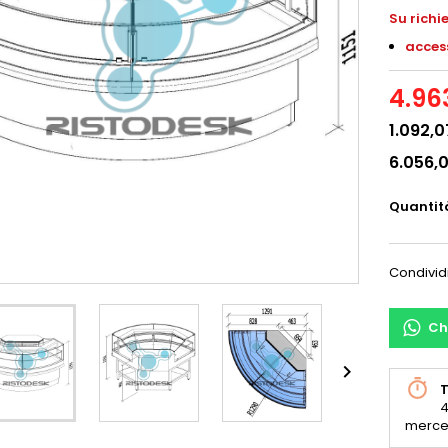
S
u richi
access
4.96
1.092,0
6.056,
Quantit
Condivid
Ch

T
4
merce