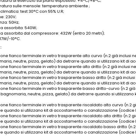
atura di esercizio sul piano espositivo: +4°C/+8°C;
atura sulle mensole: temperatura ambiente ;
climatica: test 30°C con 55% U.R;
ne: 230V;
nza: 50Hz;
a assorbita: 540W;
a assorbita dal compressore: 432W (entro 20 metri);
817W/-10°C.
:
one fianco terminale in vetro trasparente alto curvo (n.2 già inclusi ne
aria, neutre, pizza, gelato) da detrarre quando si utilizzano kit di
one fianco terminale in vetro trasparente alto dritto (n.2 già inclusi ne
aria, neutre, pizza, gelato) da detrarre quando si utilizzano kit di
one fianco terminale in vetro trasparente basso dritto (n.2 già inclusi 
aria, neutre, pizza, gelato) da detrarre quando si utilizzano kit di 
one fianco terminale in vetro trasparente basso dritto-curvo (n.2 già in
 bagnomaria, neutre, pizza, gelato) da detrarre quando si utilizzano
one fianco terminale in vetro trasparente riscaldato alto curvo (n.2 già
re quando si utilizzano kit di accostamento o canalizzazione (codice 
one fianco terminale in vetro trasparente riscaldato alto dritto (n.2 già
re quando si utilizzano kit di accostamento o canalizzazione (codice 
one fianco terminale in vetro trasparente riscaldato basso dritto (n.2 g
re quando si utilizzano kit di accostamento o canalizzazione (codice 