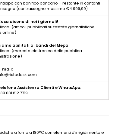
nticipo con bonifico bancario + restante in contanti
consegna (contrassegno massimo €4.999,99)
osa dicono di noi i giornali!
licca! (articoli pubblicati su testate giornalistiche
e online)
iamo abilitati ai bandi del Mepa!
licca! (mercato elettronico della pubblica
istrazione)
-mail:
nfo@ristodesk.com
elefono Assistenza Clienti e WhatsApp:
39 081 612 7719
ssidiche a forno a 180°C con elementi d’irrigidimento e