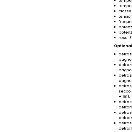
temper
temper
classe 
tensio
freque
potenz
potenz
resa: 
Optional
detrazi
bagnom
detrazi
bagnom
detrazi
bagnom
detrazi
secco,
H1151);
detrazi
detrar
detrazi
detrar
detrazi
detrar