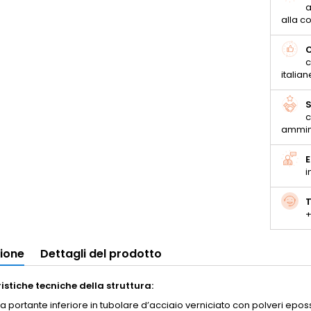
a
alla 
C
c
italian
S
c
ammin
E
i
T
+
zione
Dettagli del prodotto
istiche tecniche della struttura:
ra portante inferiore in tubolare d’acciaio verniciato con polveri epo