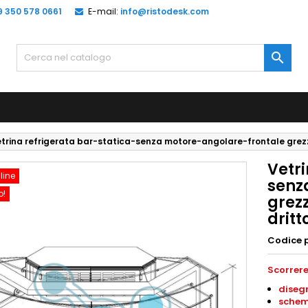
9 350 578 0661
E-mail:
info@ristodesk.com

trina refrigerata bar-statica-senza motore-angolare-frontale grez
Vetri
line
senz
o!
grez
drit
Codice 
Scorrere
diseg
schem