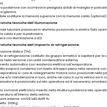
ia;
a posteriore con scorrevoli in plexiglass dotati di maniglia in polic
a igienica;
ibile sostituire la mensola superiore con la mensola calda (optional)
istiche tecniche dell’illuminazione:
iale tubolare passacavi in alluminio posizionato a sinistra (lato opera
a calda e per la plafoniera;
era con illuminazione a LED.
istiche tecniche dell’impianto di refrigerazione:
razione statica (TN);
to di refrigerazione costituito da gruppo ermetico a capillare per la
ola nella versione con unità condensatrice esterna;
mento automatico con resistenza elettrica sull’evaporatore;
tta evapora condensa con livello di troppo pieno nella versione con
evaporatore e i cavi di collegamento motore sono posizionati nella par
one e/o manutenzione in loco, anche nel caso in cui la vetrina sia in 
densatore è posizionato sul lato operatore ed è necessario smontando 
o comandi elettronico inserito nella struttura posteriore lato operato
eratura all’interno della vetrina;
oni esterne: cm129.1x82.8x115.1h;
etto: 200Kg;