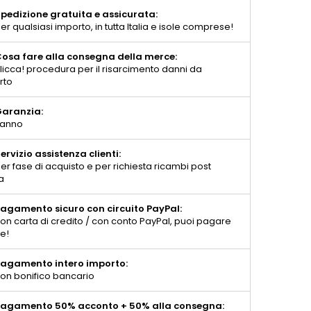
pedizione gratuita e assicurata:
er qualsiasi importo, in tutta Italia e isole comprese!
osa fare alla consegna della merce:
licca! procedura per il risarcimento danni da
rto
aranzia:
 anno
ervizio assistenza clienti:
er fase di acquisto e per richiesta ricambi post
a
agamento sicuro con circuito PayPal:
on carta di credito / con conto PayPal, puoi pagare
te!
agamento intero importo:
on bonifico bancario
agamento 50% acconto + 50% alla consegna: