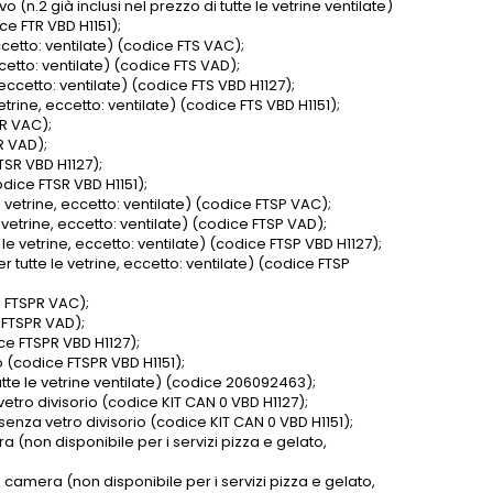
(n.2 già inclusi nel prezzo di tutte le vetrine ventilate)
e FTR VBD H1151);
ccetto: ventilate) (codice FTS VAC);
ccetto: ventilate) (codice FTS VAD);
 eccetto: ventilate) (codice FTS VBD H1127);
trine, eccetto: ventilate) (codice FTS VBD H1151);
SR VAC);
R VAD);
TSR VBD H1127);
dice FTSR VBD H1151);
 vetrine, eccetto: ventilate) (codice FTSP VAC);
 vetrine, eccetto: ventilate) (codice FTSP VAD);
le vetrine, eccetto: ventilate) (codice FTSP VBD H1127);
 tutte le vetrine, eccetto: ventilate) (codice FTSP
e FTSPR VAC);
e FTSPR VAD);
ce FTSPR VBD H1127);
 (codice FTSPR VBD H1151);
utte le vetrine ventilate) (codice 206092463);
etro divisorio (codice KIT CAN 0 VBD H1127);
senza vetro divisorio (codice KIT CAN 0 VBD H1151);
 (non disponibile per i servizi pizza e gelato,
 camera (non disponibile per i servizi pizza e gelato,