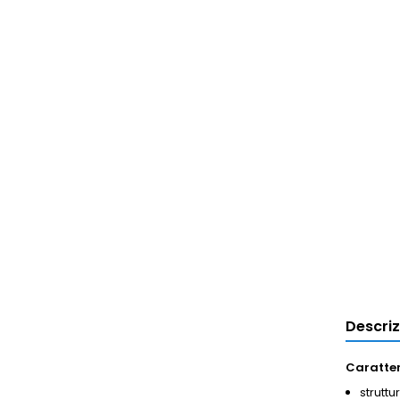
Descri
Caratter
struttu