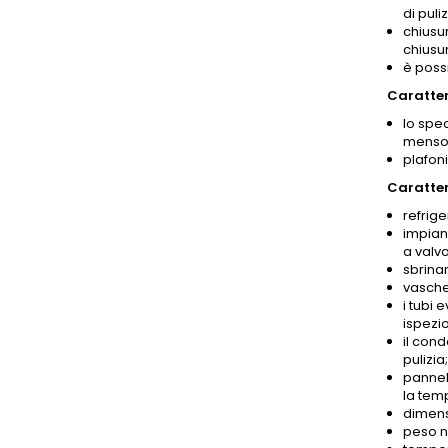
di puliz
chiusur
chiusur
è poss
Caratter
lo spec
mensol
plafoni
Caratter
refrige
impian
a valv
sbrina
vasche
i tubi 
ispezi
il con
pulizia;
pannell
la temp
dimensi
peso n