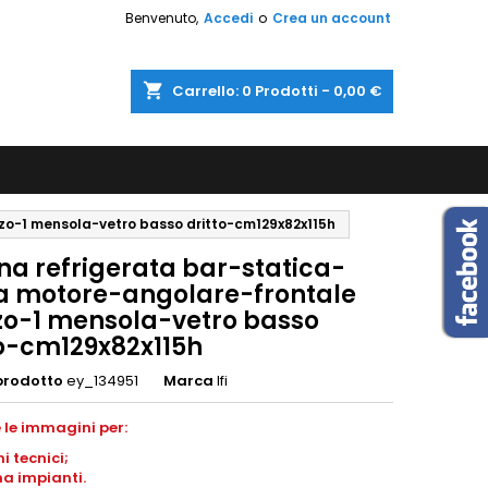
Benvenuto,
Accedi
o
Crea un account
shopping_cart
Carrello:
0
Prodotti - 0,00 €
zo-1 mensola-vetro basso dritto-cm129x82x115h
na refrigerata bar-statica-
a motore-angolare-frontale
zo-1 mensola-vetro basso
to-cm129x82x115h
prodotto
ey_134951
Marca
Ifi
 le immagini per:
ni
tecnici;
a impianti
.