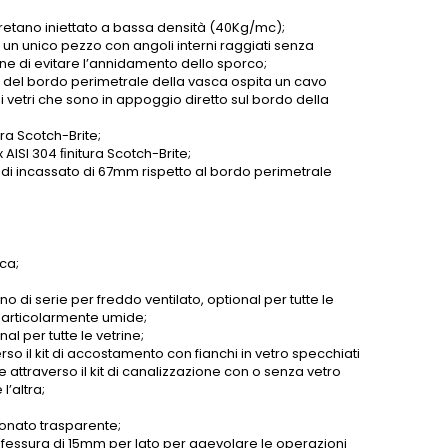
tano iniettato a bassa densità (40Kg/mc);
n un unico pezzo con angoli interni raggiati senza
fine di evitare l’annidamento dello sporco;
o del bordo perimetrale della vasca ospita un cavo
 vetri che sono in appoggio diretto sul bordo della
ra Scotch-Brite;
 AISI 304 ﬁnitura Scotch-Brite;
indi incassato di 67mm rispetto al bordo perimetrale
ca;
o di serie per freddo ventilato, optional per tutte le
e particolarmente umide;
al per tutte le vetrine;
verso il kit di accostamento con fianchi in vetro specchiati
 attraverso il kit di canalizzazione con o senza vetro
l’altra;
bonato trasparente;
 fessura di 15mm per lato per agevolare le operazioni