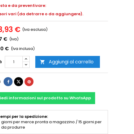
esta e da preventivare:
ori vari (da detrarre o da aggiungere).
3,93 €
(Iva esclusa)
7 €
(Iva)
00 €
(Iva inclusa)
Aggiungi al carrello
à

i
iedi informazioni sul prodotto su WhatsApp
empi per la spedizione:
 giorni per merce pronta a magazzino / 15 giorni per
 da produrre