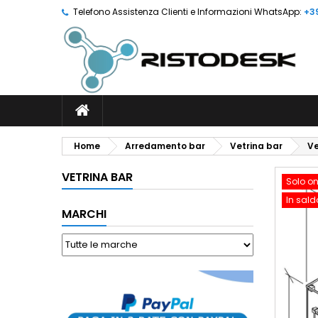
Telefono Assistenza Clienti e Informazioni WhatsApp:
+3
Home
Arredamento bar
Vetrina bar
Ve
VETRINA BAR
Solo on
In sald
MARCHI