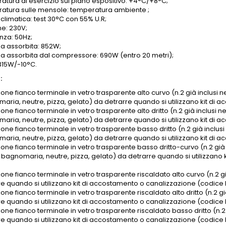
atura di esercizio sul piano espositivo: +4°C/+8°C;
atura sulle mensole: temperatura ambiente ;
climatica: test 30°C con 55% U.R;
ne: 230V;
nza: 50Hz;
a assorbita: 852W;
a assorbita dal compressore: 690W (entro 20 metri);
1315W/-10°C.
:
one fianco terminale in vetro trasparente alto curvo (n.2 già inclusi ne
aria, neutre, pizza, gelato) da detrarre quando si utilizzano kit di
one fianco terminale in vetro trasparente alto dritto (n.2 già inclusi ne
aria, neutre, pizza, gelato) da detrarre quando si utilizzano kit di
one fianco terminale in vetro trasparente basso dritto (n.2 già inclusi 
aria, neutre, pizza, gelato) da detrarre quando si utilizzano kit di 
one fianco terminale in vetro trasparente basso dritto-curvo (n.2 già in
 bagnomaria, neutre, pizza, gelato) da detrarre quando si utilizzano
one fianco terminale in vetro trasparente riscaldato alto curvo (n.2 già
re quando si utilizzano kit di accostamento o canalizzazione (codice 
one fianco terminale in vetro trasparente riscaldato alto dritto (n.2 già
re quando si utilizzano kit di accostamento o canalizzazione (codice 
one fianco terminale in vetro trasparente riscaldato basso dritto (n.2 g
re quando si utilizzano kit di accostamento o canalizzazione (codice 