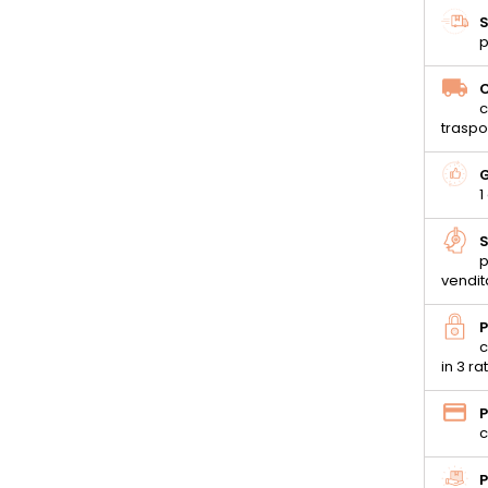
S
p
C
c
traspo
G
1
S
p
vendit
P
c
in 3 ra
P
c
P