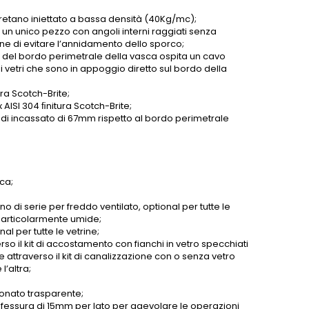
tano iniettato a bassa densità (40Kg/mc);
n un unico pezzo con angoli interni raggiati senza
fine di evitare l’annidamento dello sporco;
o del bordo perimetrale della vasca ospita un cavo
 vetri che sono in appoggio diretto sul bordo della
ra Scotch-Brite;
 AISI 304 ﬁnitura Scotch-Brite;
indi incassato di 67mm rispetto al bordo perimetrale
ca;
o di serie per freddo ventilato, optional per tutte le
e particolarmente umide;
al per tutte le vetrine;
verso il kit di accostamento con fianchi in vetro specchiati
 attraverso il kit di canalizzazione con o senza vetro
l’altra;
bonato trasparente;
 fessura di 15mm per lato per agevolare le operazioni