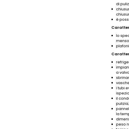
di puliz
chiusur
chiusur
è poss
Caratter
lo spec
mensol
plafoni
Caratter
refrige
impian
a valv
sbrina
vasche
i tubi 
ispezi
il con
pulizia;
pannell
la temp
dimensi
peso n