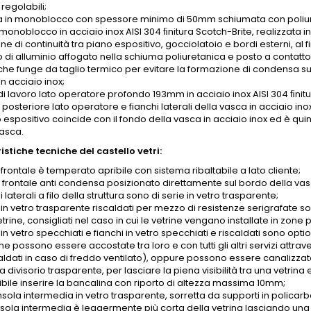
 regolabili;
 in monoblocco con spessore minimo di 50mm schiumata con poliure
onoblocco in acciaio inox AISI 304 ﬁnitura Scotch-Brite, realizzata i
ne di continuità tra piano espositivo, gocciolatoio e bordi esterni, al 
o di alluminio affogato nella schiuma poliuretanica e posto a contatt
che funge da taglio termico per evitare la formazione di condensa sui
n acciaio inox;
di lavoro lato operatore profondo 193mm in acciaio inox AISI 304 ﬁnitu
posteriore lato operatore e fianchi laterali della vasca in acciaio inox
o espositivo coincide con il fondo della vasca in acciaio inox ed è qu
vasca.
stiche tecniche del castello vetri:
o frontale è temperato apribile con sistema ribaltabile a lato cliente;
o frontale anti condensa posizionato direttamente sul bordo della vas
hi laterali a filo della struttura sono di serie in vetro trasparente;
 in vetro trasparente riscaldati per mezzo di resistenze serigrafate son
etrine, consigliati nel caso in cui le vetrine vengano installate in zon
 in vetro specchiati e fianchi in vetro specchiati e riscaldati sono option
ine possono essere accostate tra loro e con tutti gli altri servizi attra
aldati in caso di freddo ventilato), oppure possono essere canalizzate
divisorio trasparente, per lasciare la piena visibilità tra una vetrina e 
ibile inserire la bancalina con riporto di altezza massima 10mm;
nsola intermedia in vetro trasparente, sorretta da supporti in policar
sola intermedia è leggermente più corta della vetrina lasciando una