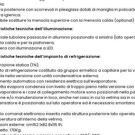
ia;
a posteriore con scorrevoli in plexiglass dotati di maniglia in polic
a igienica;
ibile sostituire la mensola superiore con la mensola calda (optional)
istiche tecniche dell’illuminazione:
iale tubolare passacavi in alluminio posizionato a sinistra (lato opera
a calda e per la plafoniera;
era con illuminazione a LED.
istiche tecniche dell’impianto di refrigerazione:
razione statica (TN);
to di refrigerazione costituito da gruppo ermetico a capillare per la
ola nella versione con unità condensatrice esterna;
mento automatico con resistenza elettrica sull’evaporatore;
tta evapora condensa con livello di troppo pieno nella versione con
evaporatore e i cavi di collegamento motore sono posizionati nella par
one e/o manutenzione in loco, anche nel caso in cui la vetrina sia in 
densatore è posizionato sul lato operatore ed è necessario smontando 
o comandi elettronico inserito nella struttura posteriore lato operato
eratura all’interno della vetrina;
oni esterne: cm152.1x82.8x115.1h;
etto: 170Kg;