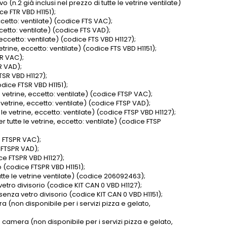
(n.2 già inclusi nel prezzo di tutte le vetrine ventilate)
e FTR VBD H1151);
ccetto: ventilate) (codice FTS VAC);
ccetto: ventilate) (codice FTS VAD);
 eccetto: ventilate) (codice FTS VBD H1127);
trine, eccetto: ventilate) (codice FTS VBD H1151);
SR VAC);
R VAD);
TSR VBD H1127);
dice FTSR VBD H1151);
 vetrine, eccetto: ventilate) (codice FTSP VAC);
 vetrine, eccetto: ventilate) (codice FTSP VAD);
le vetrine, eccetto: ventilate) (codice FTSP VBD H1127);
 tutte le vetrine, eccetto: ventilate) (codice FTSP
e FTSPR VAC);
e FTSPR VAD);
ce FTSPR VBD H1127);
 (codice FTSPR VBD H1151);
utte le vetrine ventilate) (codice 206092463);
etro divisorio (codice KIT CAN 0 VBD H1127);
senza vetro divisorio (codice KIT CAN 0 VBD H1151);
 (non disponibile per i servizi pizza e gelato,
 camera (non disponibile per i servizi pizza e gelato,