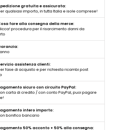
pedizione gratuita e assicurata:
er qualsiasi importo, in tutta Italia e isole comprese!
osa fare alla consegna della merce:
licca! procedura per il risarcimento danni da
rto
aranzia:
 anno
ervizio assistenza clienti:
er fase di acquisto e per richiesta ricambi post
a
agamento sicuro con circuito PayPal:
on carta di credito / con conto PayPal, puoi pagare
te!
agamento intero importo:
on bonifico bancario
agamento 50% acconto + 50% alla consegna: