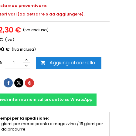
esta e da preventivare:
ori vari (da detrarre o da aggiungere).
2,30 €
(Iva esclusa)
 €
(Iva)
00 €
(Iva inclusa)
Aggiungi al carrello
à

i
iedi informazioni sul prodotto su WhatsApp
empi per la spedizione:
 giorni per merce pronta a magazzino / 15 giorni per
 da produrre