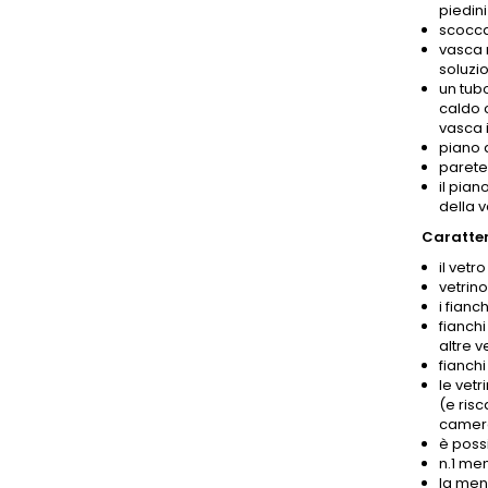
piedini
scocca
vasca m
soluzio
un tub
caldo 
vasca i
piano 
parete 
il pian
della 
Caratteri
il vetr
vetrin
i fianc
fianchi
altre v
fianchi
le vetr
(e risc
camera 
è poss
n.1 me
la men