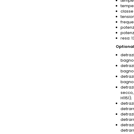
temper
temper
classe 
tensio
freque
potenz
potenz
resa: 
Optional
detrazi
bagnom
detrazi
bagnom
detrazi
bagnom
detrazi
secco,
H1151);
detrazi
detrar
detrazi
detrar
detrazi
detrar