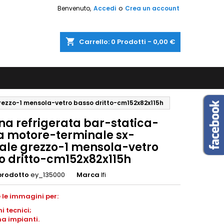
Benvenuto,
Accedi
o
Crea un account
shopping_cart
Carrello:
0
Prodotti - 0,00 €
grezzo-1 mensola-vetro basso dritto-cm152x82x115h
na refrigerata bar-statica-
a motore-terminale sx-
tale grezzo-1 mensola-vetro
o dritto-cm152x82x115h
prodotto
ey_135000
Marca
Ifi
 le immagini per:
ni
tecnici;
a impianti
.