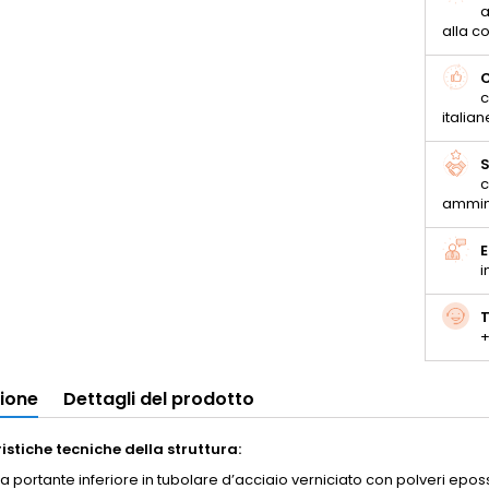
a
alla 
C
c
italian
S
c
ammin
E
i
T
+
zione
Dettagli del prodotto
istiche tecniche della struttura:
ra portante inferiore in tubolare d’acciaio verniciato con polveri epo