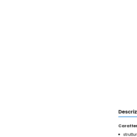
Descri
Caratter
struttu