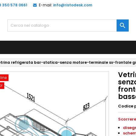
9 350 578 0661
E-mail:
info@ristodesk.com

trina refrigerata bar-statica-senza motore-terminale sx-frontale 
Vetri
line
senz
o!
fron
bass
Codice 
Scorrere
diseg
schem