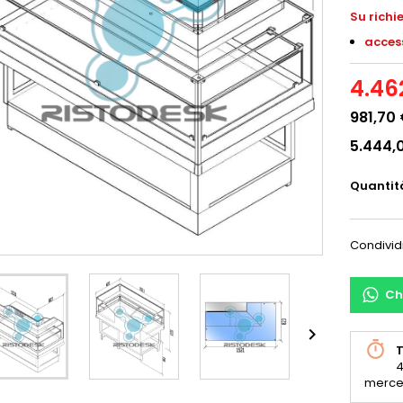
S
u richi
access
4.46
981,70
5.444,
Quantit
Condivid
Ch

T
4
merce