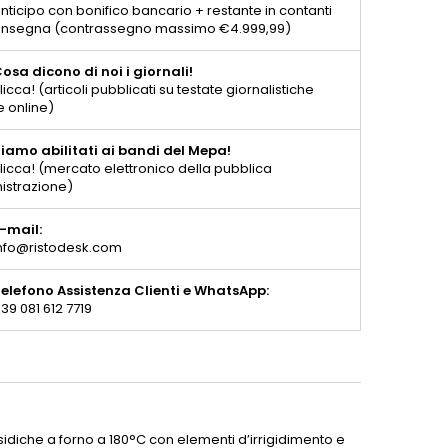
nticipo con bonifico bancario + restante in contanti
consegna (contrassegno massimo €4.999,99)
osa dicono di noi i giornali!
licca! (articoli pubblicati su testate giornalistiche
e online)
iamo abilitati ai bandi del Mepa!
licca! (mercato elettronico della pubblica
istrazione)
-mail:
nfo@ristodesk.com
elefono Assistenza Clienti e WhatsApp:
39 081 612 7719
ssidiche a forno a 180°C con elementi d’irrigidimento e