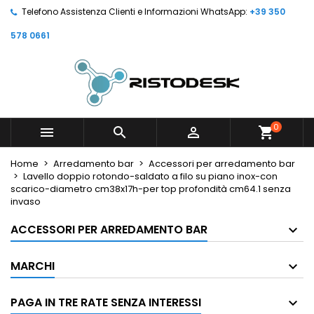
Telefono Assistenza Clienti e Informazioni WhatsApp:
+39 350
578 0661
0



shopping_cart
Home
Arredamento bar
Accessori per arredamento bar
Lavello doppio rotondo-saldato a filo su piano inox-con
scarico-diametro cm38x17h-per top profondità cm64.1 senza
invaso
ACCESSORI PER ARREDAMENTO BAR
MARCHI
PAGA IN TRE RATE SENZA INTERESSI