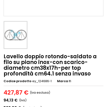
Lavello doppio rotondo-saldato a
filo su piano inox-con scarico-
diametro cm38x17h-per top
profondità cm64.1 senza invaso
Codice prodotto
ey_124686-1
Marca
Ifi
427,87 €
(Iva esclusa)
94,13 €
(Iva)