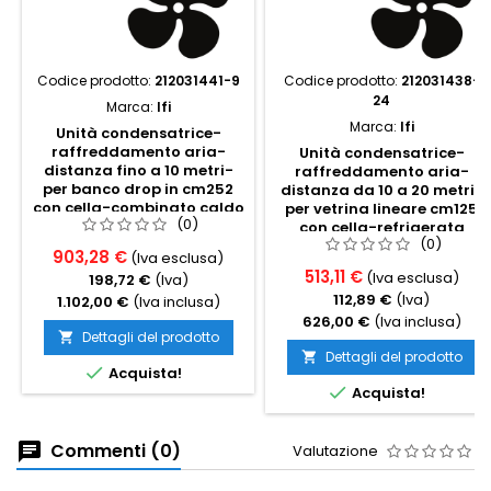
Codice prodotto:
212031441-9
Codice prodotto:
212031438-
24
Marca:
Ifi
Marca:
Ifi
Unità condensatrice-
raffreddamento aria-
Unità condensatrice-
distanza fino a 10 metri-
raffreddamento aria-
per banco drop in cm252
distanza da 10 a 20 metri-
con cella-combinato caldo
per vetrina lineare cm125
(0)
freddo
con cella-refrigerata
(0)
ventilata
903,28 €
(Iva esclusa)
513,11 €
(Iva esclusa)
198,72 €
(Iva)
112,89 €
(Iva)
1.102,00 €
(Iva inclusa)
626,00 €
(Iva inclusa)
Dettagli del prodotto

Dettagli del prodotto


Acquista!

Acquista!
Commenti (0)
Valutazione