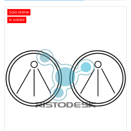
Solo online
In saldo!