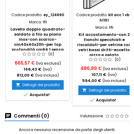
Codice prodotto:
ey_124690
Codice prodotto:
kit acc 1 vbd
h1151
Marca:
Ifi
Marca:
Ifi
Lavello doppio quadrato-
saldato a filo su piano
Kit accostamento-con 2
inox-con scarico-
fianchi specchiati e
cm40x40x20h-per top
riscaldati-per vetrine con
profondità cm64.1 senza
vetri bassi dritti-eccetto
(0)
invaso
pizza e gelato
(0)
665,57 €
(Iva esclusa)
486,89 €
(Iva esclusa)
146,43 €
(Iva)
107,11 €
(Iva)
812,00 €
(Iva inclusa)
594,00 €
(Iva inclusa)
Dettagli del prodotto

Dettagli del prodotto


Acquista!

Acquista!
Commenti (0)
Valutazione
Ancora nessuna recensione da parte degli utenti.