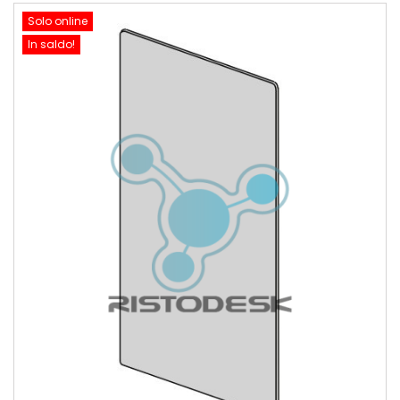
Solo online
In saldo!