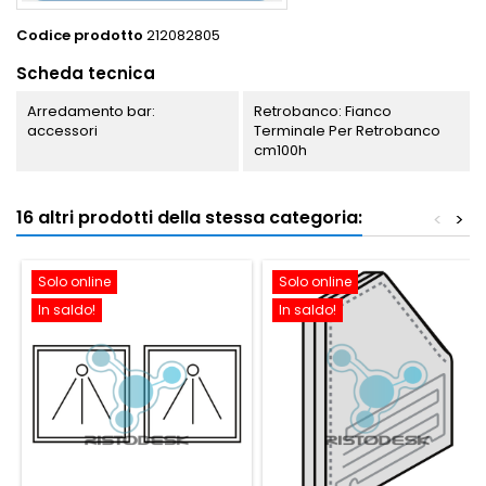
Codice prodotto
212082805
Scheda tecnica
Arredamento bar:
Retrobanco: Fianco
accessori
Terminale Per Retrobanco
cm100h
16 altri prodotti della stessa categoria:
<
>
Solo online
Solo online
In saldo!
In saldo!