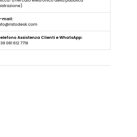
licca! (mercato elettronico della pubblica
istrazione)
-mail:
nfo@ristodesk.com
elefono Assistenza Clienti e WhatsApp:
39 081 612 7719