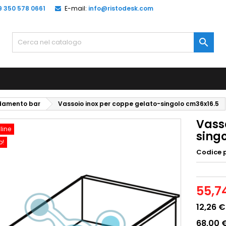
9 350 578 0661
E-mail:
info@ristodesk.com

edamento bar
Vassoio inox per coppe gelato-singolo cm36x16.5
Vass
line
sing
o!
Codice 
55,7
12,26 €
68,00 