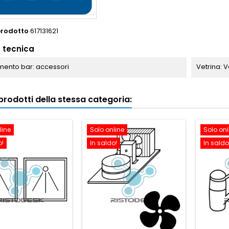
prodotto
617131621
 tecnica
ento bar: accessori
Vetrina: 
i prodotti della stessa categoria:
line
Solo online
Solo onl
o!
In saldo!
In saldo