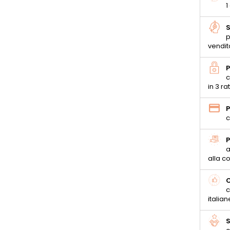
1
S
p
vendit
P
c
in 3 ra
P
c
P
a
alla 
C
c
italian
S