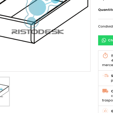
Quantit
Condivid
Ch
T
4
merce
S
p
C
c
traspo
G