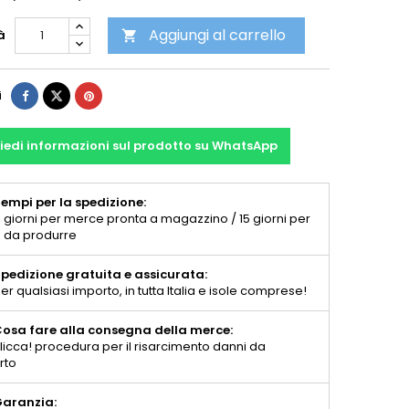
Aggiungi al carrello
à

i
iedi informazioni sul prodotto su WhatsApp
empi per la spedizione:
 giorni per merce pronta a magazzino / 15 giorni per
 da produrre
pedizione gratuita e assicurata:
er qualsiasi importo, in tutta Italia e isole comprese!
osa fare alla consegna della merce:
licca! procedura per il risarcimento danni da
rto
aranzia: