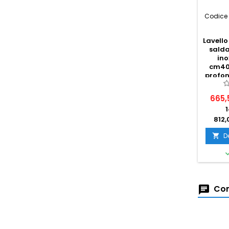
Codice 
Lavell
salda
ino
cm40
profon
665,
812,
D

Com