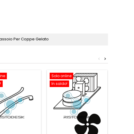
Vassoio Per Coppe Gelato
<
>
ine
Solo online
Solo onl
!
In saldo!
In saldo!