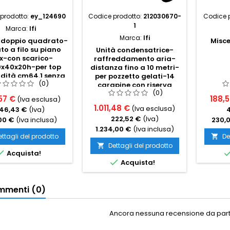
prodotto:
ey_124690
Codice prodotto:
212030670-
Codice 
1
Marca:
Ifi
Marca:
Ifi
o doppio quadrato-
Misce
to a filo su piano
Unità condensatrice-
x-con scarico-
raffreddamento aria-
x40x20h-per top
distanza fino a 10 metri-
dità cm64.1 senza
per pozzetto gelati-14
(0)
invaso
carapine con riserva
(0)
57 €
188,5
(Iva esclusa)
1.011,48 €
(Iva esclusa)
146,43 €
(Iva)
222,52 €
(Iva)
00 €
(Iva inclusa)
230,
1.234,00 €
(Iva inclusa)
ettagli del prodotto
De

Dettagli del prodotto


Acquista!

Acquista!
menti (0)
Ancora nessuna recensione da parte