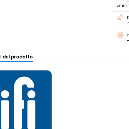
c
ammin
E
i
T
+
i del prodotto