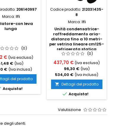
prodotto:
206140997
Codice prodotto:
212031435-
Codice p
8
Marca:
Ifi
Marca:
Ifi
latore-con leva
lunga
Unità condensatrice-
Unità
raffreddamento aria-
raffr
distanza fino a 10 metri-
dista
per vetrina lineare cm125-
metri-p
(0)
refrigerata statica
cm212-f
(0)
2 €
(Iva esclusa)
437,70 €
903,2
(Iva esclusa)
41,48 €
(Iva)
96,30 €
(Iva)
1
00 €
(Iva inclusa)
534,00 €
(Iva inclusa)
1.102,
ttagli del prodotto
Dettagli del prodotto
Det



Acquista!

Acquista!
Valutazione
 degli utenti.