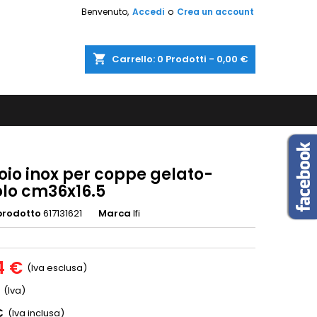
Benvenuto,
Accedi
o
Crea un account
shopping_cart
Carrello:
0
Prodotti - 0,00 €
oio inox per coppe gelato-
olo cm36x16.5
prodotto
617131621
Marca
Ifi
4 €
(Iva esclusa)
(Iva)
€
(Iva inclusa)