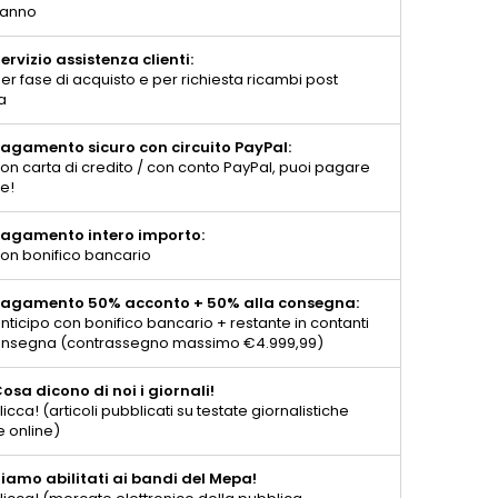
 anno
ervizio assistenza clienti:
er fase di acquisto e per richiesta ricambi post
a
agamento sicuro con circuito PayPal:
on carta di credito / con conto PayPal, puoi pagare
te!
agamento intero importo:
on bonifico bancario
agamento 50% acconto + 50% alla consegna:
nticipo con bonifico bancario + restante in contanti
consegna (contrassegno massimo €4.999,99)
osa dicono di noi i giornali!
licca! (articoli pubblicati su testate giornalistiche
e online)
iamo abilitati ai bandi del Mepa!