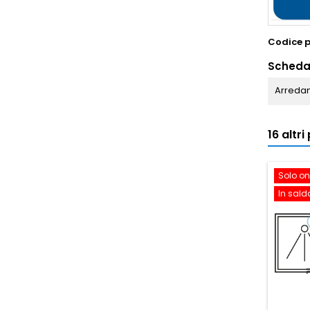
Codice 
Scheda
Arredam
16 altr
Solo on
In sald