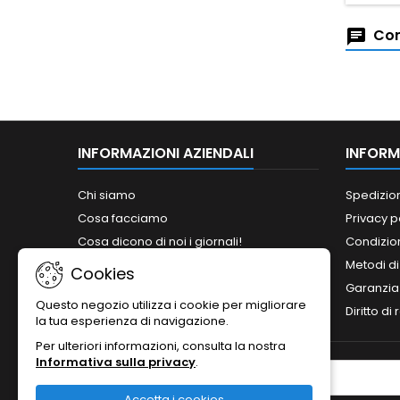
Com
INFORMAZIONI AZIENDALI
INFORM
Chi siamo
Spedizio
Cosa facciamo
Privacy p
Cosa dicono di noi i giornali!
Condizion
Siamo abilitati ai bandi del MePA!
Metodi d
Cookies
Orari
Garanzia
Questo negozio utilizza i cookie per migliorare
Contattaci
Diritto di
la tua esperienza di navigazione.
Per ulteriori informazioni, consulta la nostra
Informativa sulla privacy
.
NEWSLETTER
Accetta i cookies