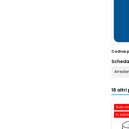
Codice 
Scheda
Arredam
16 altr
Solo on
In sald