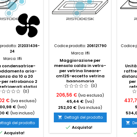
prodotto:
212031436-
Codice prodotto:
206121790
Codice p
24
Marca:
Ifi
Marca:
Ifi
Maggiorazione per
mensola calda in vetro-
à condensatrice-
Unità
per vetrina lineare-
reddamento aria-
raffr
cm125-eccetto vetrina
tanza da 10 a 20
distanz
bagnomaria
-per retrobanco 2
per
(0)
efrigerati statici
ref
(0)
206,56 €
(Iva esclusa)
02 €
437,
(Iva esclusa)
45,44 €
(Iva)
100,98 €
(Iva)
252,00 €
(Iva inclusa)
00 €
(Iva inclusa)
534,
Dettagli del prodotto

ettagli del prodotto
De


Acquista!

Acquista!