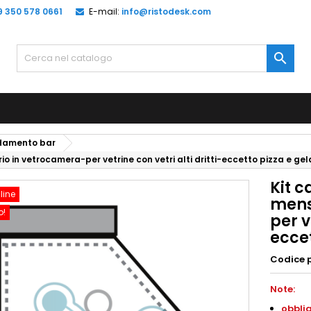
9 350 578 0661
E-mail:
info@ristodesk.com

edamento bar
o in vetrocamera-per vetrine con vetri alti dritti-eccetto pizza e gel
Kit 
line
mens
o!
per v
eccet
Codice 
Note:
obblig