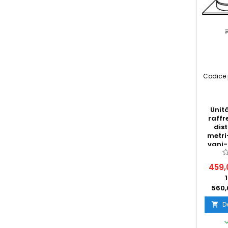
Codice 
Unit
raff
dis
metri
vani-r
459,
560,
D
