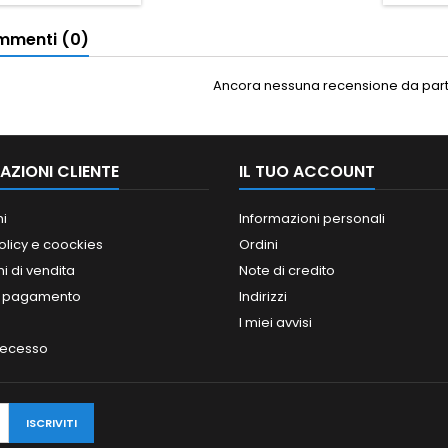
menti (0)
Ancora nessuna recensione da parte
AZIONI CLIENTE
IL TUO ACCOUNT
ni
Informazioni personali
olicy e coockies
Ordini
i di vendita
Note di credito
i pagamento
Indirizzi
I miei avvisi
 recesso