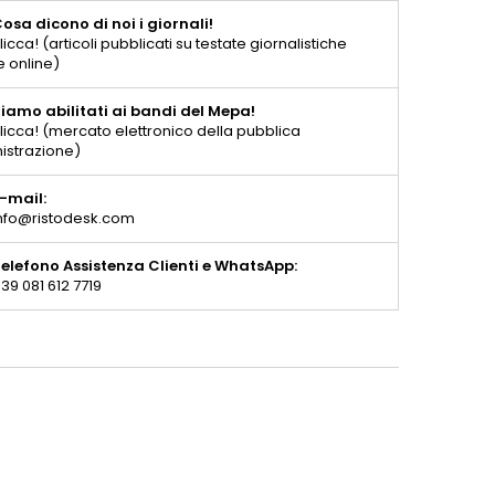
osa dicono di noi i giornali!
licca! (articoli pubblicati su testate giornalistiche
e online)
iamo abilitati ai bandi del Mepa!
licca! (mercato elettronico della pubblica
istrazione)
-mail:
nfo@ristodesk.com
elefono Assistenza Clienti e WhatsApp:
39 081 612 7719