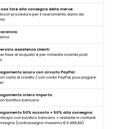
osa fare alla consegna della merce:
licca! procedura per il risarcimento danni da
rto
aranzia:
 anno
ervizio assistenza clienti:
er fase di acquisto e per richiesta ricambi post
a
agamento sicuro con circuito PayPal:
on carta di credito / con conto PayPal, puoi pagare
te!
agamento intero importo:
on bonifico bancario
agamento 50% acconto + 50% alla consegna:
nticipo con bonifico bancario + restante in contanti
consegna (contrassegno massimo €4.999,99)