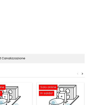
it Canalizzazione
<
>
ine
Solo online
Solo onl
!
In saldo!
In saldo!