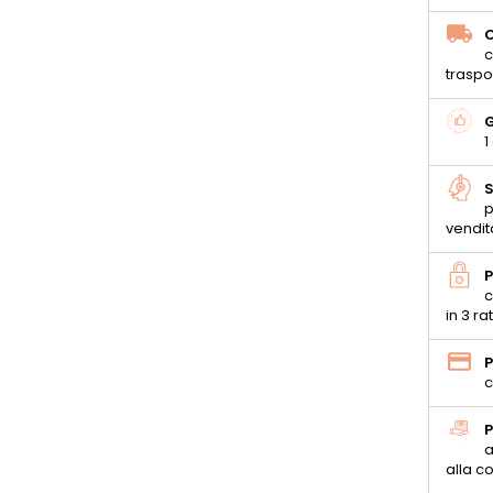
C
c
traspo
G
1
S
p
vendit
P
c
in 3 ra
P
c
P
a
alla 