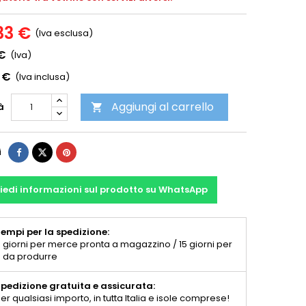
33 €
(Iva esclusa)
 €
(Iva)
 €
(Iva inclusa)
Aggiungi al carrello
à

i
iedi informazioni sul prodotto su WhatsApp
empi per la spedizione:
 giorni per merce pronta a magazzino / 15 giorni per
 da produrre
pedizione gratuita e assicurata:
er qualsiasi importo, in tutta Italia e isole comprese!