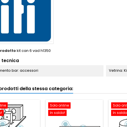
prodotto
kit can 6 vad h1350
 tecnica
ento bar: accessori
Vetrina: K
i prodotti della stessa categoria:
line
Solo online
Solo onl
o!
In saldo!
In saldo