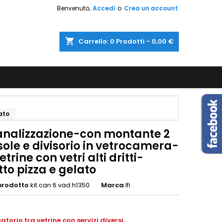
Benvenuto,
Accedi
o
Crea un account
shopping_cart
Carrello:
0
Prodotti - 0,00 €
ato
canalizzazione-con montante 2
ole e divisorio in vetrocamera-
etrine con vetri alti dritti-
to pizza e gelato
prodotto
kit can 6 vad h1350
Marca
Ifi
atorio tra vetrine con servizi diversi
.