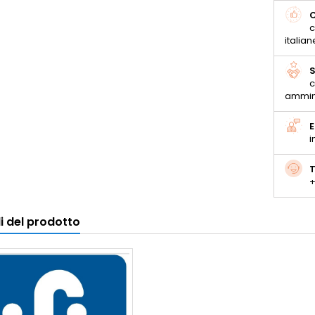
C
c
italian
S
c
ammin
E
i
T
+
i del prodotto