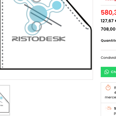
580,
127,67
708,00
Quantit
Condivid
Ch
T
4
merce
S
p