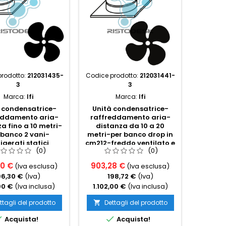
rodotto:
212031435-
Codice prodotto:
212031441-
Codice 
3
3
Marca:
Ifi
Marca:
Ifi
 condensatrice-
Unità condensatrice-
Kit acc
eddamento aria-
raffreddamento aria-
pizza
a fino a 10 metri-
distanza da 10 a 20
fianch
 banco 2 vani-
metri-per banco drop in
dritti-
rigerati statici
cm212-freddo ventilato e
(0)
(0)
praline
70 €
903,28 €
498,3
(Iva esclusa)
(Iva esclusa)
96,30 €
(Iva)
198,72 €
(Iva)
10
00 €
(Iva inclusa)
1.102,00 €
(Iva inclusa)
608,0
ttagli del prodotto
Dettagli del prodotto
Det




Acquista!
Acquista!