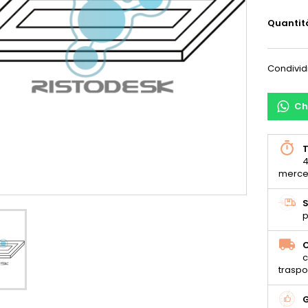
Quantit
Condivid
Ch
T
4
merce
S
p
C
c
traspo
G