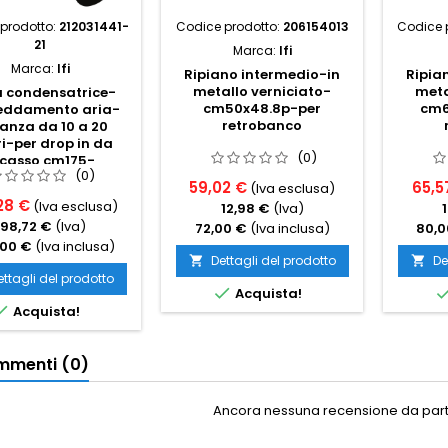
prodotto:
212031441-
Codice prodotto:
206154013
Codice 
21
Marca:
Ifi
Marca:
Ifi
Ripiano intermedio-in
Ripia
metallo verniciato-
meta
à condensatrice-
cm50x48.8p-per
cm6
reddamento aria-
retrobanco
tanza da 10 a 20
i-per drop in da
(0)
ncasso cm175-
(0)
nato caldo freddo
59,02 €
65,5
(Iva esclusa)
28 €
(Iva esclusa)
12,98 €
(Iva)
198,72 €
(Iva)
72,00 €
(Iva inclusa)
80,0
,00 €
(Iva inclusa)
Dettagli del prodotto
De


ettagli del prodotto

Acquista!

Acquista!
menti (0)
Ancora nessuna recensione da parte