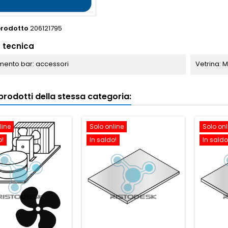
prodotto
206121795
 tecnica
ento bar: accessori
Vetrina: 
i prodotti della stessa categoria:
line
Solo online
Solo onl
o!
In saldo!
In saldo