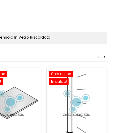
Mensola In Vetro Riscaldata
<
>
ine
Solo online
Solo onl
!
In saldo!
In saldo!