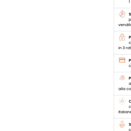
1
S
p
vendit
P
c
in 3 ra
P
c
P
a
alla 
C
c
italian
S
c