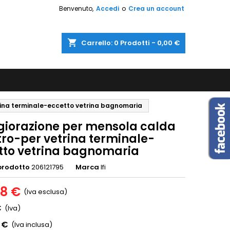
Benvenuto,
Accedi
o
Crea un account
shopping_cart
Carrello:
0
Prodotti - 0,00 €
rina terminale-eccetto vetrina bagnomaria
iorazione per mensola calda
tro-per vetrina terminale-
tto vetrina bagnomaria
prodotto
206121795
Marca
Ifi
18 €
(Iva esclusa)
€
(Iva)
 €
(Iva inclusa)