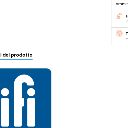
ammin
E
i
T
+
i del prodotto