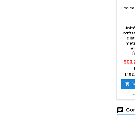
Codice 
Unit
raff
dis
metr
i
combi
903,
1.102
D

Com