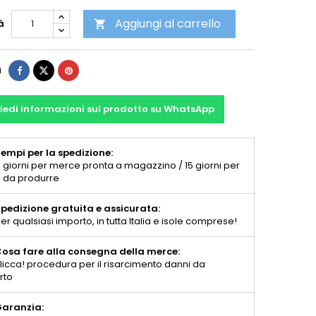
Aggiungi al carrello
à

i
iedi informazioni sul prodotto su WhatsApp
empi per la spedizione:
 giorni per merce pronta a magazzino / 15 giorni per
 da produrre
pedizione gratuita e assicurata:
er qualsiasi importo, in tutta Italia e isole comprese!
osa fare alla consegna della merce:
licca! procedura per il risarcimento danni da
rto
aranzia: