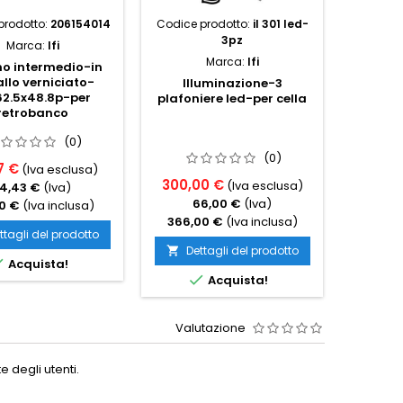
prodotto:
206154014
Codice prodotto:
il 301 led-
Codice p
3pz
Marca:
Ifi
Marca:
Ifi
no intermedio-in
Sporte
llo verniciato-
per va
Illuminazione-3
2.5x48.8p-per
c
plafoniere led-per cella
retrobanco
(0)
(0)
7 €
190,1
(Iva esclusa)
300,00 €
(Iva esclusa)
14,43 €
(Iva)
4
66,00 €
(Iva)
0 €
(Iva inclusa)
232,0
366,00 €
(Iva inclusa)
ttagli del prodotto
Det

Dettagli del prodotto


Acquista!

Acquista!
Valutazione
 degli utenti.