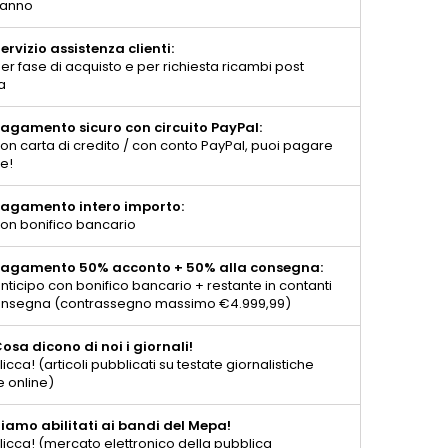
 anno
ervizio assistenza clienti:
er fase di acquisto e per richiesta ricambi post
a
agamento sicuro con circuito PayPal:
on carta di credito / con conto PayPal, puoi pagare
te!
agamento intero importo:
on bonifico bancario
agamento 50% acconto + 50% alla consegna:
nticipo con bonifico bancario + restante in contanti
consegna (contrassegno massimo €4.999,99)
osa dicono di noi i giornali!
licca! (articoli pubblicati su testate giornalistiche
e online)
iamo abilitati ai bandi del Mepa!
licca! (mercato elettronico della pubblica