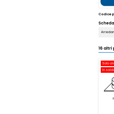
Codice 
Scheda
Arredam
16 altr
Solo on
In sald