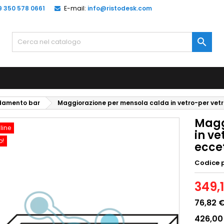
9 350 578 0661
E-mail:
info@ristodesk.com

edamento bar
Maggiorazione per mensola calda in vetro-per vet
Magg
line
in ve
o!
ecce
Codice 
349,
76,82 
426,00