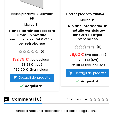
Codice prodotto:
212082802-
Codice prodotto:
206154013
95
Marca:
Ifi
Marca:
Ifi
Ripiano intermedio-in
metallo verniciato-
Fianco terminale spessore
cm50x48.8p-per
3mm-in metallo
retrobanco
verniciato-cm54.6x95h-
per retrobanco
(0)
(0)
59,02 €
(Iva esclusa)
132,79 €
(Iva esclusa)
12,98 €
(Iva)
29,21 €
(Iva)
72,00 €
(Iva inclusa)
162,00 €
(Iva inclusa)
Dettagli del prodotto

Dettagli del prodotto


Acquista!

Acquista!
Commenti (0)
Valutazione
Ancora nessuna recensione da parte degli utenti.