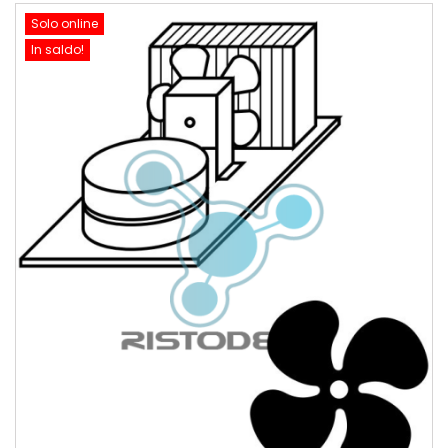
Solo online
In saldo!