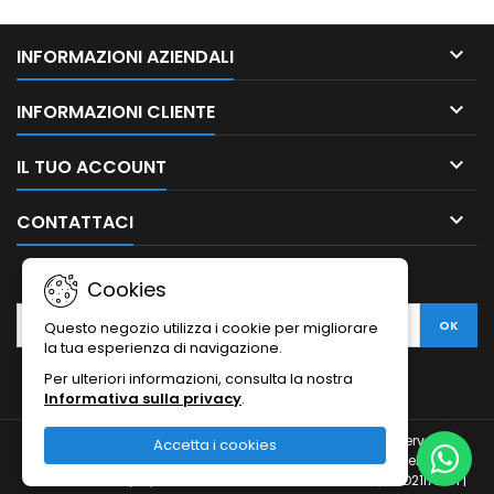

INFORMAZIONI AZIENDALI

INFORMAZIONI CLIENTE

IL TUO ACCOUNT

CONTATTACI
NEWSLETTER
Cookies
Questo negozio utilizza i cookie per migliorare
la tua esperienza di navigazione.
Per ulteriori informazioni, consulta la nostra
Informativa sulla privacy
.
© Copyright 2010-2026 Ristodesk : tutti i diritti sono riservati |
Accetta i cookies
Ristodesk di Pasquale Di Carluccio | via Francesco Spinelli, 104 |
84088- Siano (SA) | P.IVA 04793260656 e C.F. DCRPQL78D21I720H |