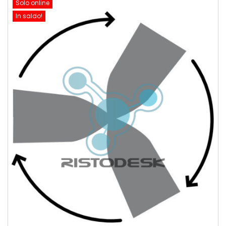
Solo online
In saldo!