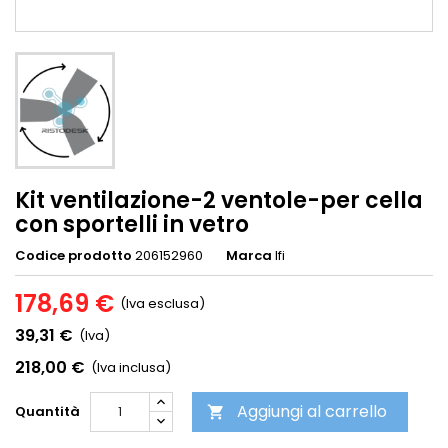
Kit ventilazione-2 ventole-per cella
con sportelli in vetro
Codice prodotto
206152960
Marca
Ifi
178,69 €
(Iva esclusa)
39,31 €
(Iva)
218,00 €
(Iva inclusa)
Aggiungi al carrello
Quantità
