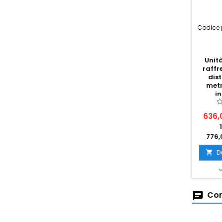
Codice 
Unit
raff
dis
metr
i
combi
636,
776,
D

Com