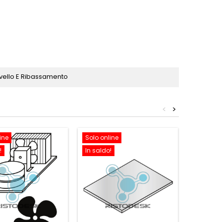
vello E Ribassamento
<
>
ine
Solo online
Solo onl
!
In saldo!
In saldo!