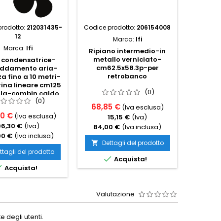
rodotto:
212031435-
Codice prodotto:
206154008
Codice p
12
Marca:
Ifi
Marca:
Ifi
Ripiano intermedio-in
metallo verniciato-
 condensatrice-
Unità
cm62.5x58.3p-per
eddamento aria-
raffr
retrobanco
a fino a 10 metri-
dista
rina lineare cm125
metri-p
(0)
lla-combin caldo
refri
(0)
eddo statico
68,85 €
(Iva esclusa)
70 €
491,8
(Iva esclusa)
15,15 €
(Iva)
96,30 €
(Iva)
1
84,00 €
(Iva inclusa)
00 €
(Iva inclusa)
600,0
Dettagli del prodotto

ttagli del prodotto
Det


Acquista!

Acquista!
Valutazione
 degli utenti.