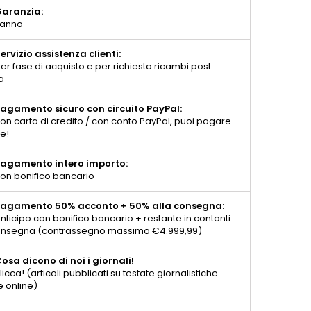
aranzia:
 anno
ervizio assistenza clienti:
er fase di acquisto e per richiesta ricambi post
a
agamento sicuro con circuito PayPal:
on carta di credito / con conto PayPal, puoi pagare
te!
agamento intero importo:
on bonifico bancario
agamento 50% acconto + 50% alla consegna:
nticipo con bonifico bancario + restante in contanti
consegna (contrassegno massimo €4.999,99)
osa dicono di noi i giornali!
licca! (articoli pubblicati su testate giornalistiche
e online)