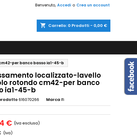
Benvenuto,
Accedi
o
Crea un account
shopping_cart
Carrello:
0
Prodotti - 0,00 €
o cm42-per banco basso ia1-45-b
ssamento localizzato-lavello
olo rotondo cm42-per banco
o ia1-45-b
prodotto
616070266
Marca
Ifi
34 €
(Iva esclusa)
€
(Iva)