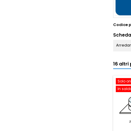
Codice 
Scheda
Arredam
16 altr
Solo on
In sald