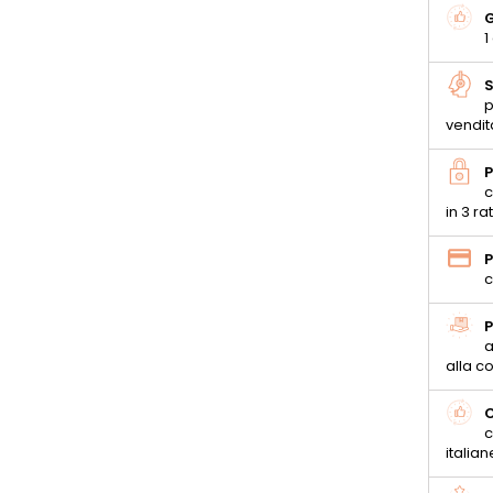
G
1
S
p
vendit
P
c
in 3 ra
P
c
P
a
alla 
C
c
italian