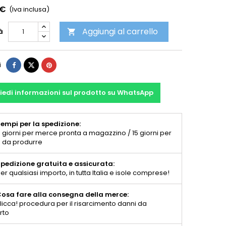
 €
(Iva inclusa)
Aggiungi al carrello
à

i
iedi informazioni sul prodotto su WhatsApp
empi per la spedizione:
 giorni per merce pronta a magazzino / 15 giorni per
 da produrre
pedizione gratuita e assicurata:
er qualsiasi importo, in tutta Italia e isole comprese!
osa fare alla consegna della merce:
licca! procedura per il risarcimento danni da
rto