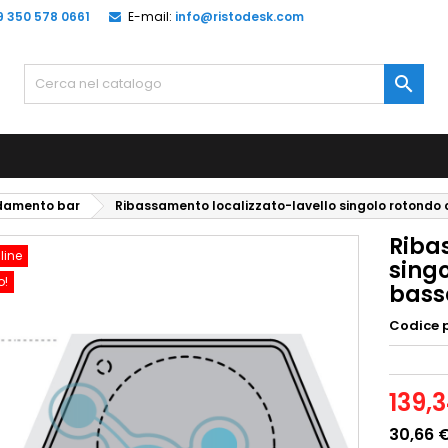
9 350 578 0661
E-mail:
info@ristodesk.com

edamento bar
Ribassamento localizzato-lavello singolo rotond
Riba
line
sing
o!
bass
Codice 
139,
30,66 