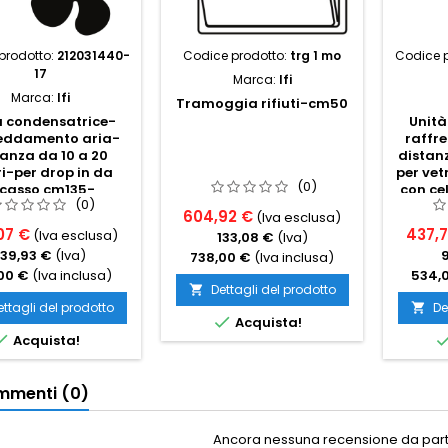
prodotto:
212031440-
Codice prodotto:
trg 1 mo
Codice p
17
Marca:
Ifi
Marca:
Ifi
Tramoggia rifiuti-cm50
à condensatrice-
Unità
reddamento aria-
raffr
tanza da 10 a 20
distanz
i-per drop in da
per vet
(0)
ncasso cm135-
con ce
(0)
nato caldo freddo
fr
604,92 €
(Iva esclusa)
07 €
437,
(Iva esclusa)
133,08 €
(Iva)
139,93 €
(Iva)
738,00 €
(Iva inclusa)
00 €
(Iva inclusa)
534,
Dettagli del prodotto

ettagli del prodotto
De


Acquista!

Acquista!
menti (0)
Ancora nessuna recensione da parte