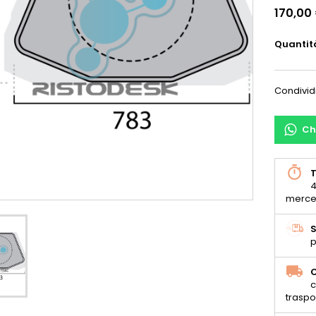
170,00
Quantit
Condivid
Ch
T
4
merce
S
p
C
c
traspo