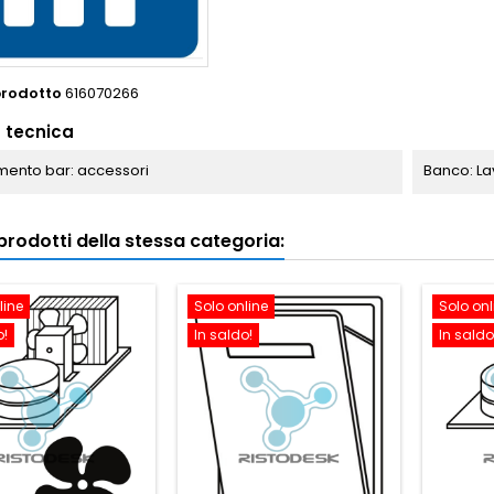
prodotto
616070266
 tecnica
ento bar: accessori
Banco: La
i prodotti della stessa categoria:
line
Solo online
Solo onl
o!
In saldo!
In saldo