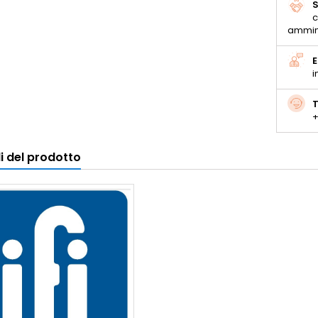
S
c
ammin
E
i
T
+
i del prodotto