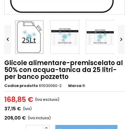


Glicole alimentare-premiscelato al
50% con acqua-tanica da 25 litri-
per banco pozzetto
Codice prodotto
611030060-2
Marca
Ifi
168,85 €
(Iva esclusa)
37,15 €
(Iva)
206,00 €
(Iva inclusa)