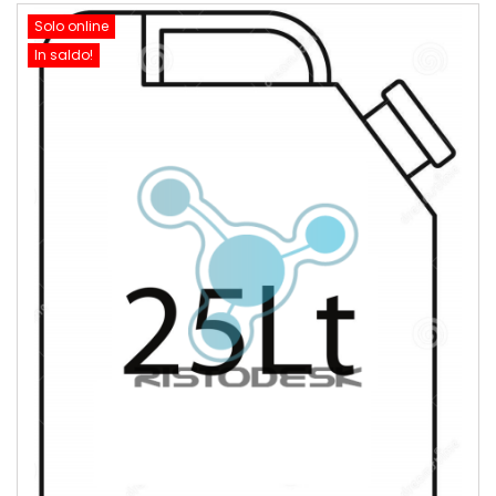
Solo online
In saldo!