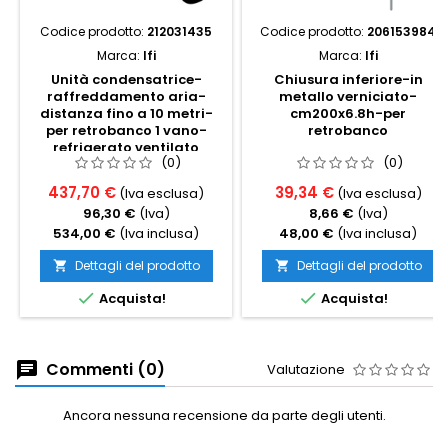
Codice prodotto:
212031435
Codice prodotto:
206153984
Marca:
Ifi
Marca:
Ifi
Unità condensatrice-
Chiusura inferiore-in
raffreddamento aria-
metallo verniciato-
distanza fino a 10 metri-
cm200x6.8h-per
per retrobanco 1 vano-
retrobanco
refrigerato ventilato
(0)
(0)
437,70 €
39,34 €
(Iva esclusa)
(Iva esclusa)
96,30 €
(Iva)
8,66 €
(Iva)
534,00 €
(Iva inclusa)
48,00 €
(Iva inclusa)
Dettagli del prodotto
Dettagli del prodotto




Acquista!
Acquista!
Commenti (0)
Valutazione
Ancora nessuna recensione da parte degli utenti.