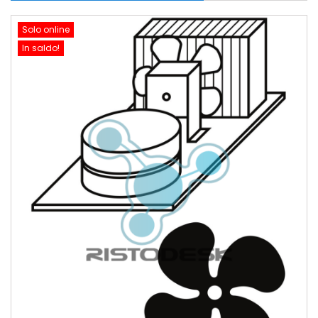
Solo online
In saldo!