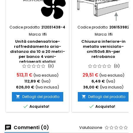
Codice prodotto:
212031438-4
Codice prodotto:
206153982
Marca:
Ifi
Marca:
Ifi
Unità condensatrice-
Chiusura inferiore-in
raffreddamento aria-
metallo verniciato-
distanza da 10 a 20 metri-
cm150x6.8h-per
per banco 4 vani-
retrobanco
refrigerati statici
(0)
(0)
513,11 €
29,51 €
(Iva esclusa)
(Iva esclusa)
112,89 €
(Iva)
6,49 €
(Iva)
626,00 €
(Iva inclusa)
36,00 €
(Iva inclusa)
Dettagli del prodotto
Dettagli del prodotto




Acquista!
Acquista!
Commenti (0)
Valutazione