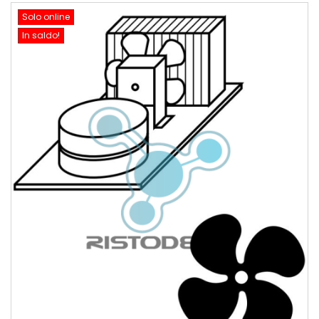
Solo online
In saldo!