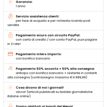
Garanzia:
1 anno
Servizio assistenza clienti:
per fase di acquisto e per richiesta ricambi post
vendita
Pagamento sicuro con circuito PayPal:
con carta di credito / con conto PayPal, puoi pagare
in 3 rate!
Pagamento intero importo:
con bonifico bancario
Pagamento 50% acconto + 50% alla consegna:
anticipo con bonifico bancario + restante in contanti
alla consegna (contrassegno massimo €4.999,99)
Cosa dicono di noi i giornali!
clicca! (articoli pubblicati su testate giornalistiche
italiane online)
Siamo abilitati ai bandi del Mepa!