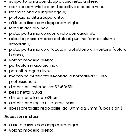
supporto lama con doppio cuscinetto a sfere;
carrello removibile con dispositivo blocco a vela;
trasmissione ad ingranaggio;
protezione dita trasparente;
affilatoio fisso con doppio smeriglio;
lama in acciaio inox;
piatto porta merce scorrevole con cuscinetti;
robusto pressa merce dotato di puntine ferma salume
smontabili;
piatto porta merce affettata in polietilene alimentare (colore
bianco);
volano modello pieno;
particolari in acciaio inox;
pomoli in legno ulivo;
macchina certificata secondo la normativa CE uso
professionale;
dimensioni esterne: cm52x68x51h;
peso netto: 33Kg;
dimensione lama: ø25cm;
dimensione taglio utile: cm18.5x15h;
spessore taglio regolabile: da 0mm a 2.3mm (8 posizioni).
Accessori inclusi:
affilatoio fisso con doppio smeriglio;
volano modello pieno;