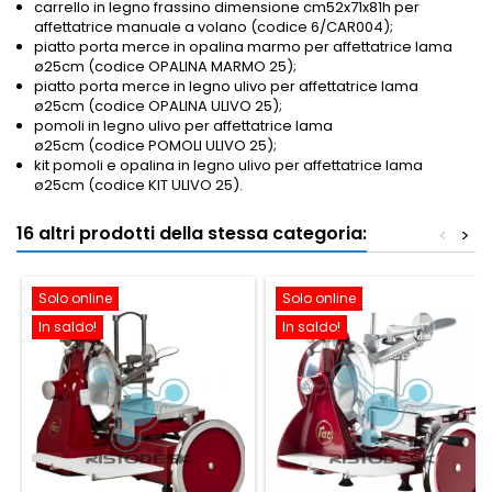
carrello in legno frassino dimensione cm52x71x81h per
affettatrice manuale a volano (codice 6/CAR004);
piatto porta merce in opalina marmo per affettatrice lama
ø25cm (codice OPALINA MARMO 25);
piatto porta merce in legno ulivo per affettatrice lama
ø25cm (codice OPALINA ULIVO 25);
pomoli in legno ulivo per affettatrice lama
ø25cm (codice POMOLI ULIVO 25);
kit pomoli e opalina in legno ulivo per affettatrice lama
ø25cm (codice KIT ULIVO 25).
16 altri prodotti della stessa categoria:
<
>
Solo online
Solo online
In saldo!
In saldo!