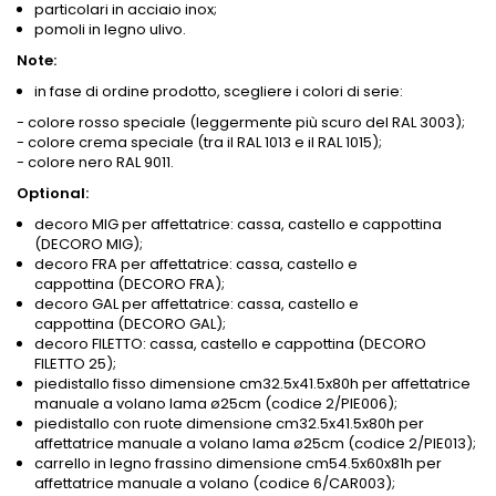
particolari in acciaio inox;
pomoli in legno ulivo.
Note:
in fase di ordine prodotto, scegliere i colori di serie:
- colore rosso speciale (leggermente più scuro del RAL 3003);
- colore crema speciale (tra il RAL 1013 e il RAL 1015);
- colore nero RAL 9011.
Optional:
decoro MIG per affettatrice: cassa, castello e cappottina
(DECORO MIG);
decoro FRA per affettatrice: cassa, castello e
cappottina (DECORO FRA);
decoro GAL per affettatrice: cassa, castello e
cappottina (DECORO GAL);
decoro FILETTO: cassa, castello e cappottina (DECORO
FILETTO 25);
piedistallo fisso dimensione cm32.5x41.5x80h per affettatrice
manuale a volano lama ø25cm (codice 2/PIE006);
piedistallo con ruote dimensione cm32.5x41.5x80h per
affettatrice manuale a volano lama ø25cm (codice 2/PIE013);
carrello in legno frassino dimensione cm54.5x60x81h per
affettatrice manuale a volano (codice 6/CAR003);