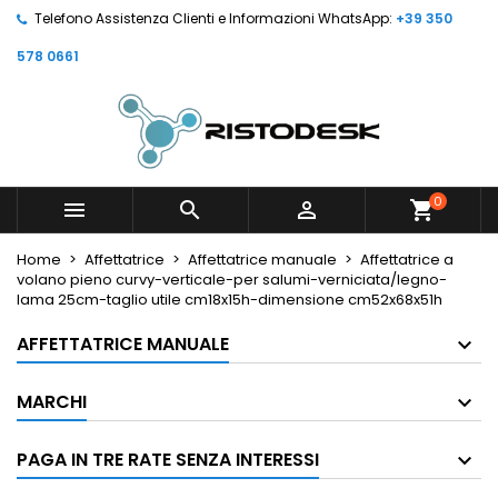
Telefono Assistenza Clienti e Informazioni WhatsApp:
+39 350
578 0661
0



shopping_cart
Home
Affettatrice
Affettatrice manuale
Affettatrice a
volano pieno curvy-verticale-per salumi-verniciata/legno-
lama 25cm-taglio utile cm18x15h-dimensione cm52x68x51h
AFFETTATRICE MANUALE
MARCHI
PAGA IN TRE RATE SENZA INTERESSI