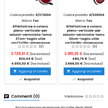
Codice prodotto:
6/370004
Codice prodotto:
6/300004
Marca:
Fac
Marca:
Fac
Affettatrice a volano
Affettatrice a volano
pieno-verticale-per
pieno-verticale-per
salumi-verniciata-lama
salumi-verniciata-lama
37cm-taglio utile
30cm-taglio utile
cm27x25h-dimensione
cm23x18h-dimensione
(0)
(0)
cm71x87x80h
cm60x72x74h
3.729,51 €
2.185,25 €
(Iva esclusa)
(Iva esclusa)
820,49 €
(Iva)
480,75 €
(Iva)
4.550,00 €
(Iva inclusa)
2.666,00 €
(Iva inclusa)
Aggiungi al carrello
Aggiungi al carrello




Acquista!
Acquista!
Commenti (0)
Valutazione
Ancora nessuna recensione da parte degli utenti.