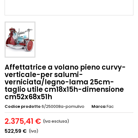
Affettatrice a volano pieno curvy-
verticale-per salumi-
verniciata/legno-lama 25cm-
taglio utile cm18x15h-dimensione
cm52x68x51h
Codice prodotto
6/250008a-pomulivo
Marca
Fac
2.375,41 €
(Iva esclusa)
522,59 €
(Iva)