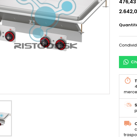
476,43
2.642,
Quantit
Condivid
Ch
T
4
merce
S
p
C
c
traspo