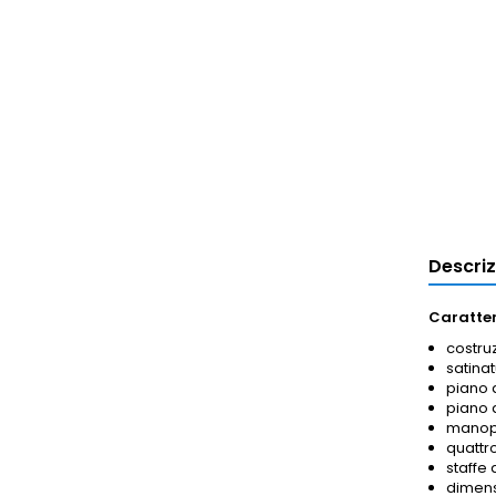
Descri
Caratter
costruz
satinat
piano 
piano 
manopo
quattro
staffe 
dimens