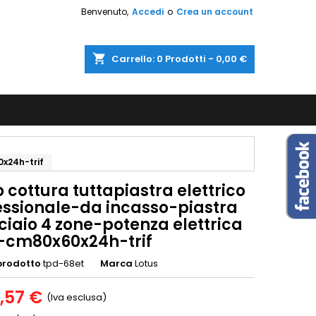
Benvenuto,
Accedi
o
Crea un account
shopping_cart
Carrello:
0
Prodotti - 0,00 €
0x24h-trif
 cottura tuttapiastra elettrico
essionale-da incasso-piastra
ciaio 4 zone-potenza elettrica
-cm80x60x24h-trif
prodotto
tpd-68et
Marca
Lotus
5,57 €
(Iva esclusa)