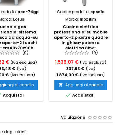
prodotto:
pca-74gp
Codice prodotto:
cpse1a
Codice p
Marca:
Lotus
Marca:
Inox Bim
M
ucina a gas
Cucina elettrica
C
ssionale-sistema
professionale-su mobile
profess
sca ad acqua-su
aperto-2 piastre quadre
elettric
 aperto-2 fuochi
in ghisa-potenza
4 
w-cm40x70x90h
elettrica 8kw-
c
(0)
(0)
cm45x90x90h-trifase
52 €
1.536,07 €
3.595,
(Iva esclusa)
(Iva esclusa)
83,48 €
(Iva)
337,93 €
(Iva)
79
,00 €
(Iva inclusa)
1.874,00 €
(Iva inclusa)
4.386,
giungi al carrello
Aggiungi al carrello
Ag




Acquista!
Acquista!
Valutazione
 degli utenti.