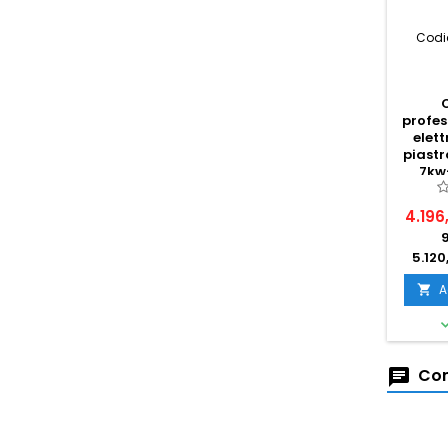
Codi
profes
elett
piastr
7kw
c
4.196
5.120
A

Com