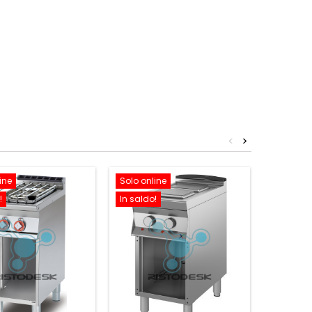
<
>
ine
Solo online
Solo onl
!
In saldo!
In saldo!