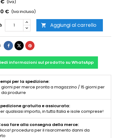
 €
(Iva)
00 €
(Iva inclusa)
Aggiungi al carrello
à

i
iedi informazioni sul prodotto su WhatsApp
empi per la spedizione:
 giorni per merce pronta a magazzino / 15 giorni per
 da produrre
pedizione gratuita e assicurata:
er qualsiasi importo, in tutta Italia e isole comprese!
osa fare alla consegna della merce:
licca! procedura per il risarcimento danni da
rto