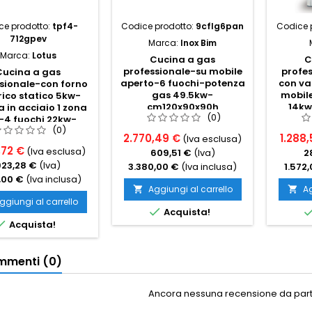
ce prodotto:
tpf4-
Codice prodotto:
9cflg6pan
Codice 
712gpev
Marca:
Inox Bim
Marca:
Lotus
Cucina a gas
C
professionale-su mobile
profe
Cucina a gas
aperto-6 fuochi-potenza
con va
sionale-con forno
gas 49.5kw-
mobile
rico statico 5kw-
cm120x90x90h
14k
a in acciaio 1 zona
(0)
-4 fuochi 22kw-
(0)
m120x70x90h
2.770,49 €
1.288,
(Iva esclusa)
,72 €
(Iva esclusa)
609,51 €
(Iva)
2
923,28 €
(Iva)
3.380,00 €
(Iva inclusa)
1.572
,00 €
(Iva inclusa)
Aggiungi al carrello
Ag


ggiungi al carrello

Acquista!

Acquista!
menti (0)
Ancora nessuna recensione da parte