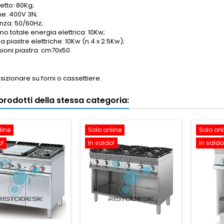
etto: 80Kg;
ne: 400V 3N;
nza: 50/60Hz;
o totale energia elettrica: 10Kw;
 piastre elettriche: 10Kw (n.4 x 2.5Kw);
ioni piastra: cm70x50.
izionare su forni o cassettiere.
i prodotti della stessa categoria:
line
Solo online
Solo onl
o!
In saldo!
In saldo