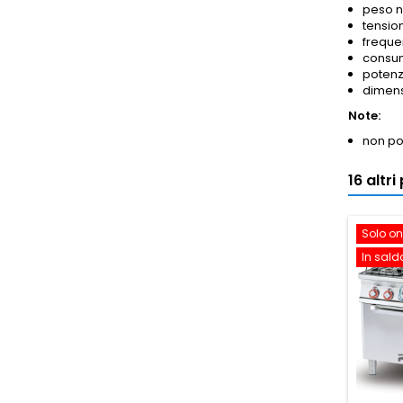
peso n
tensio
freque
consum
potenza
dimens
Note:
non pos
16 altr
Solo on
In sald