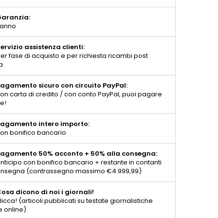
aranzia:
 anno
ervizio assistenza clienti:
er fase di acquisto e per richiesta ricambi post
a
agamento sicuro con circuito PayPal:
on carta di credito / con conto PayPal, puoi pagare
te!
agamento intero importo:
on bonifico bancario
agamento 50% acconto + 50% alla consegna:
nticipo con bonifico bancario + restante in contanti
consegna (contrassegno massimo €4.999,99)
osa dicono di noi i giornali!
licca! (articoli pubblicati su testate giornalistiche
e online)