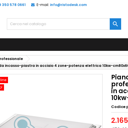
9 350 578 0661
E-mail:
info@ristodesk.com

rofessionale
-da incasso-piastra in acciaio 4 zone-potenza elettrica 10kw-cm80x6
Piano
line
prof
o!
in ac
10kw
Codice 
2.16