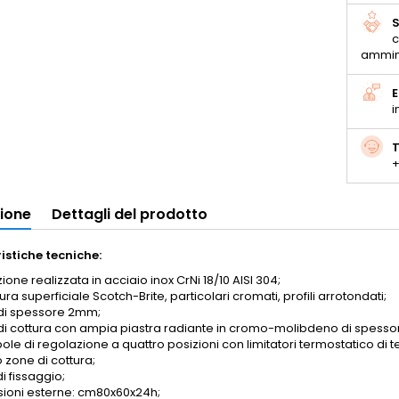
S
c
ammin
E
i
T
+
zione
Dettagli del prodotto
istiche tecniche:
ione realizzata in acciaio inox CrNi 18/10 AISI 304;
ura superficiale Scotch-Brite, particolari cromati, profili arrotondati;
di spessore 2mm;
di cottura con ampia piastra radiante in cromo-molibdeno di spess
le di regolazione a quattro posizioni con limitatori termostatico di
 zone di cottura;
di fissaggio;
ioni esterne: cm80x60x24h;