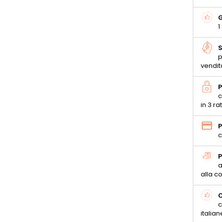
G
1
S
p
vendit
P
c
in 3 ra
P
c
P
a
alla 
C
c
italian