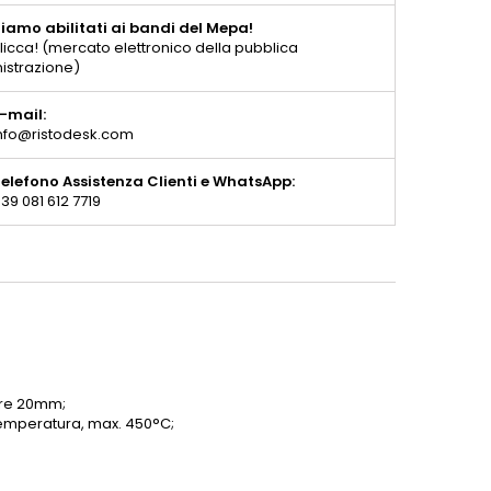
iamo abilitati ai bandi del Mepa!
licca! (mercato elettronico della pubblica
istrazione)
-mail:
nfo@ristodesk.com
elefono Assistenza Clienti e WhatsApp:
39 081 612 7719
ore 20mm;
 temperatura, max. 450°C;