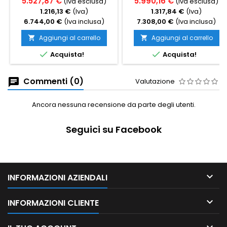
5.527,87 €
5.990,16 €
(Iva esclusa)
(Iva esclusa)
1.216,13 €
(Iva)
1.317,84 €
(Iva)
6.744,00 €
(Iva inclusa)
7.308,00 €
(Iva inclusa)
Aggiungi al carrello
Aggiungi al carrello




Acquista!
Acquista!
Commenti (0)
Valutazione
Ancora nessuna recensione da parte degli utenti.
Seguici su Facebook

INFORMAZIONI AZIENDALI

INFORMAZIONI CLIENTE