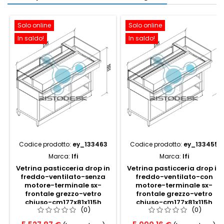
Solo online
Solo online
In saldo!
In saldo!
Codice prodotto:
ey_133463
Codice prodotto:
ey_133455
Marca:
Ifi
Marca:
Ifi
Vetrina pasticceria drop in
Vetrina pasticceria drop in
freddo-ventilato-senza
freddo-ventilato-con
motore-terminale sx-
motore-terminale sx-
frontale grezzo-vetro
frontale grezzo-vetro
chiuso-cm177x81x115h
chiuso-cm177x81x115h
(0)
(0)