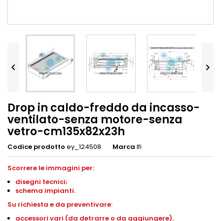


Drop in caldo-freddo da incasso-
ventilato-senza motore-senza
vetro-cm135x82x23h
Codice prodotto
ey_124508
Marca
Ifi
Scorrere le immagini per:
disegni
tecnici;
schema impianti
.
S
u richiesta e da preventivare:
accessori vari (da detrarre o da aggiungere).