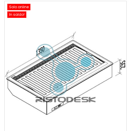
Solo online
In saldo!