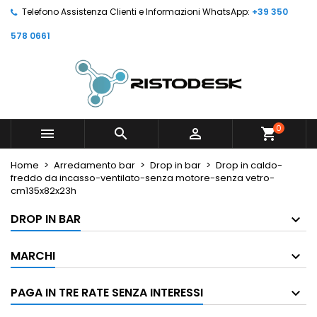
Telefono Assistenza Clienti e Informazioni WhatsApp:
+39 350
578 0661
0



shopping_cart
Home
Arredamento bar
Drop in bar
Drop in caldo-
freddo da incasso-ventilato-senza motore-senza vetro-
cm135x82x23h
DROP IN BAR
MARCHI
PAGA IN TRE RATE SENZA INTERESSI