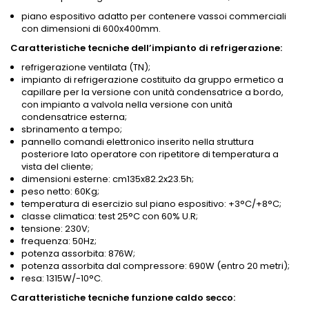
piano espositivo adatto per contenere vassoi commerciali
con dimensioni di 600x400mm.
Caratteristiche tecniche dell’impianto di refrigerazione:
refrigerazione ventilata (TN);
impianto di refrigerazione costituito da gruppo ermetico a
capillare per la versione con unità condensatrice a bordo,
con impianto a valvola nella versione con unità
condensatrice esterna;
sbrinamento a tempo;
pannello comandi elettronico inserito nella struttura
posteriore lato operatore con ripetitore di temperatura a
vista del cliente;
dimensioni esterne: cm135x82.2x23.5h;
peso netto: 60Kg;
temperatura di esercizio sul piano espositivo: +3°C/+8°C;
classe climatica: test 25°C con 60% U.R;
tensione: 230V;
frequenza: 50Hz;
potenza assorbita: 876W;
potenza assorbita dal compressore: 690W (entro 20 metri);
resa: 1315W/-10°C.
Caratteristiche tecniche funzione caldo secco: