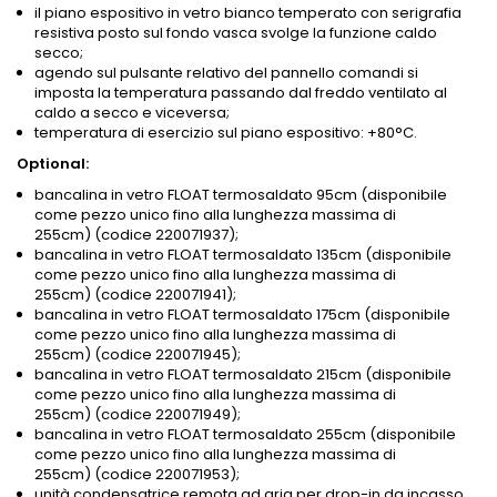
il piano espositivo in vetro bianco temperato con serigrafia
resistiva posto sul fondo vasca svolge la funzione caldo
secco;
agendo sul pulsante relativo del pannello comandi si
imposta la temperatura passando dal freddo ventilato al
caldo a secco e viceversa;
temperatura di esercizio sul piano espositivo: +80°C.
Optional:
bancalina in vetro FLOAT termosaldato 95cm (disponibile
come pezzo unico fino alla lunghezza massima di
255cm) (codice 220071937);
bancalina in vetro FLOAT termosaldato 135cm (disponibile
come pezzo unico fino alla lunghezza massima di
255cm) (codice 220071941);
bancalina in vetro FLOAT termosaldato 175cm (disponibile
come pezzo unico fino alla lunghezza massima di
255cm) (codice 220071945);
bancalina in vetro FLOAT termosaldato 215cm (disponibile
come pezzo unico fino alla lunghezza massima di
255cm) (codice 220071949);
bancalina in vetro FLOAT termosaldato 255cm (disponibile
come pezzo unico fino alla lunghezza massima di
255cm) (codice 220071953);
unità condensatrice remota ad aria per drop-in da incasso