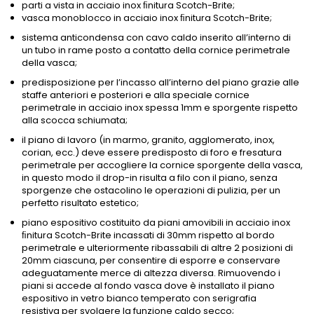
parti a vista in acciaio inox ﬁnitura Scotch-Brite;
vasca monoblocco in acciaio inox ﬁnitura Scotch-Brite;
sistema anticondensa con cavo caldo inserito all’interno di
un tubo in rame posto a contatto della cornice perimetrale
della vasca;
predisposizione per l’incasso all’interno del piano grazie alle
staffe anteriori e posteriori e alla speciale cornice
perimetrale in acciaio inox spessa 1mm e sporgente rispetto
alla scocca schiumata;
il piano di lavoro (in marmo, granito, agglomerato, inox,
corian, ecc.) deve essere predisposto di foro e fresatura
perimetrale per accogliere la cornice sporgente della vasca,
in questo modo il drop-in risulta a filo con il piano, senza
sporgenze che ostacolino le operazioni di pulizia, per un
perfetto risultato estetico;
piano espositivo costituito da piani amovibili in acciaio inox
ﬁnitura Scotch-Brite incassati di 30mm rispetto al bordo
perimetrale e ulteriormente ribassabili di altre 2 posizioni di
20mm ciascuna, per consentire di esporre e conservare
adeguatamente merce di altezza diversa. Rimuovendo i
piani si accede al fondo vasca dove è installato il piano
espositivo in vetro bianco temperato con serigrafia
resistiva per svolgere la funzione caldo secco;