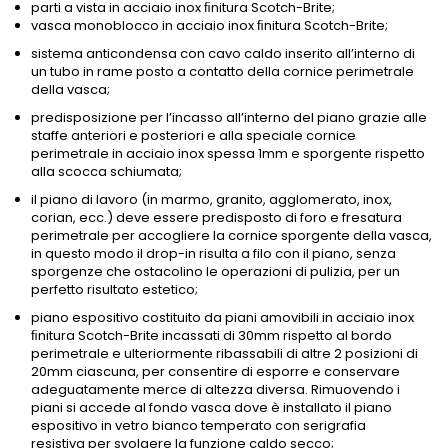
parti a vista in acciaio inox ﬁnitura Scotch-Brite;
vasca monoblocco in acciaio inox ﬁnitura Scotch-Brite;
sistema anticondensa con cavo caldo inserito all’interno di
un tubo in rame posto a contatto della cornice perimetrale
della vasca;
predisposizione per l’incasso all’interno del piano grazie alle
staffe anteriori e posteriori e alla speciale cornice
perimetrale in acciaio inox spessa 1mm e sporgente rispetto
alla scocca schiumata;
il piano di lavoro (in marmo, granito, agglomerato, inox,
corian, ecc.) deve essere predisposto di foro e fresatura
perimetrale per accogliere la cornice sporgente della vasca,
in questo modo il drop-in risulta a filo con il piano, senza
sporgenze che ostacolino le operazioni di pulizia, per un
perfetto risultato estetico;
piano espositivo costituito da piani amovibili in acciaio inox
ﬁnitura Scotch-Brite incassati di 30mm rispetto al bordo
perimetrale e ulteriormente ribassabili di altre 2 posizioni di
20mm ciascuna, per consentire di esporre e conservare
adeguatamente merce di altezza diversa. Rimuovendo i
piani si accede al fondo vasca dove è installato il piano
espositivo in vetro bianco temperato con serigrafia
resistiva per svolgere la funzione caldo secco;