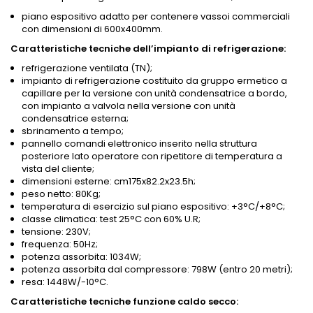
piano espositivo adatto per contenere vassoi commerciali
con dimensioni di 600x400mm.
Caratteristiche tecniche dell’impianto di refrigerazione:
refrigerazione ventilata (TN);
impianto di refrigerazione costituito da gruppo ermetico a
capillare per la versione con unità condensatrice a bordo,
con impianto a valvola nella versione con unità
condensatrice esterna;
sbrinamento a tempo;
pannello comandi elettronico inserito nella struttura
posteriore lato operatore con ripetitore di temperatura a
vista del cliente;
dimensioni esterne: cm175x82.2x23.5h;
peso netto: 80Kg;
temperatura di esercizio sul piano espositivo: +3°C/+8°C;
classe climatica: test 25°C con 60% U.R;
tensione: 230V;
frequenza: 50Hz;
potenza assorbita: 1034W;
potenza assorbita dal compressore: 798W (entro 20 metri);
resa: 1448W/-10°C.
Caratteristiche tecniche funzione caldo secco: