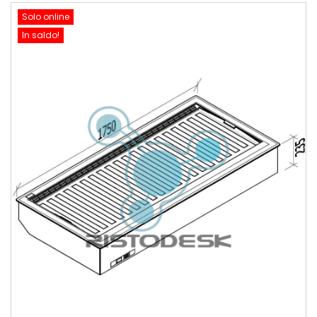
Solo online
In saldo!