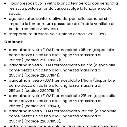
il piano espositivo in vetro bianco temperato con serigrafia
resistiva posto sul fondo vasca svolge la funzione caldo
secco;
agendo sul pulsante relativo del pannello comandi si
imposta la temperatura passando dal freddo ventilato al
caldo a secco e viceversa;
temperatura di esercizio sul piano espositivo: +80°C.
Optional:
bancalina in vetro FLOAT termosaldato 95cm (disponibile
come pezzo unico fino alla lunghezza massima di
255cm) (codice 220071937);
bancalina in vetro FLOAT termosaldato 135cm (disponibile
come pezzo unico fino alla lunghezza massima di
255cm) (codice 220071941);
bancalina in vetro FLOAT termosaldato 175cm (disponibile
come pezzo unico fino alla lunghezza massima di
255cm) (codice 220071945);
bancalina in vetro FLOAT termosaldato 215cm (disponibile
come pezzo unico fino alla lunghezza massima di
255cm) (codice 220071949);
bancalina in vetro FLOAT termosaldato 255cm (disponibile
come pezzo unico fino alla lunghezza massima di
255cm) (codice 220071953);
unità condensatrice remota ad aria per drop-in da incasso