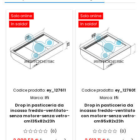
Solo online
Solo online
In saldo!
In saldo!
Codice prodotto:
ey_127611
Codice prodotto:
ey_127605
Marca:
Ifi
Marca:
Ifi
Drop in pasticceria da
Drop in pasticceria da
incasso freddo-ventilato-
incasso freddo-ventilato-
senza motore-senza vetro-
con motore-senza vetro-
cm135x82x23h
cm95x82x23h
(0)
(0)