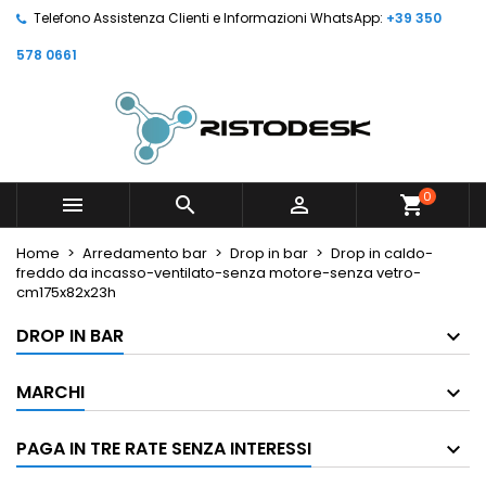
Telefono Assistenza Clienti e Informazioni WhatsApp:
+39 350
578 0661
0



shopping_cart
Home
Arredamento bar
Drop in bar
Drop in caldo-
freddo da incasso-ventilato-senza motore-senza vetro-
cm175x82x23h
DROP IN BAR
MARCHI
PAGA IN TRE RATE SENZA INTERESSI