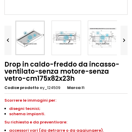


Drop in caldo-freddo da incasso-
ventilato-senza motore-senza
vetro-cm175x82x23h
Codice prodotto
ey_124509
Marca
Ifi
Scorrere le immagini per:
disegni
tecnici;
schema impianti
.
S
u richiesta e da preventivare:
accessori vari (da detrarre o da aggiungere).