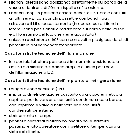
i fianchi laterali sono posizionati direttamente sul bordo della
vasca e rientranti di 20mm rispetto al filo esterno;
i banchi drop-in possono essere accostati tra loro e con tutti
gli altri servizi, con banchi pozzetti e con banchi bar,
attraverso il kit di accostamento (in questo caso: i fianchi
laterali sono posizionati direttamente sul bordo della vasca
e a filo esterno del lato che viene accostato);
chiusura posteriore a 90° con scorrevoli in plexiglass dotati di
pomello in policarbonato trasparente.
Caratteristiche tecniche dell’illuminazione:
lo speciale tubolare passacavi in alluminio posizionato a
destra e a sinistra del banco drop-in è unico per i cavi
dell’illuminazione a LED.
Caratteristiche tecniche dell’impianto di refrigerazione:
refrigerazione ventilata (TN);
impianto di refrigerazione costituito da gruppo ermetico a
capillare per la versione con unità condensatrice a bordo,
con impianto a valvola nella versione con unità
condensatrice esterna;
sbrinamento a tempo;
pannello comandi elettronico inserito nella struttura
posteriore lato operatore con ripetitore di temperatura a
vista del cliente;