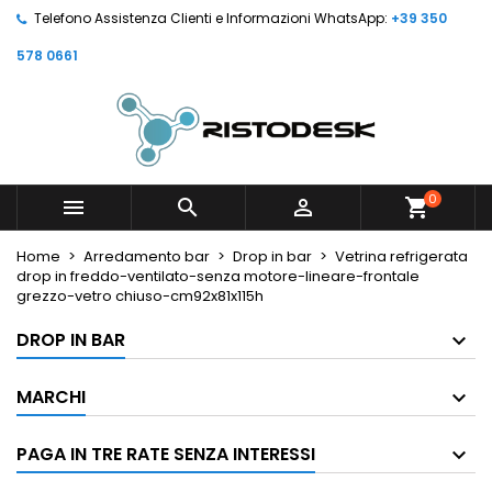
Telefono Assistenza Clienti e Informazioni WhatsApp:
+39 350
578 0661
0



shopping_cart
Home
Arredamento bar
Drop in bar
Vetrina refrigerata
drop in freddo-ventilato-senza motore-lineare-frontale
grezzo-vetro chiuso-cm92x81x115h
DROP IN BAR
MARCHI
PAGA IN TRE RATE SENZA INTERESSI