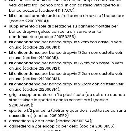
vetri aperto tra 1 banco drop-in con castello vetri aperto e 1
banco pozzetti (codice 4 KIT ACC);
kit di accostamento un lato fra 1 banco drop-in e 1 banco bar
(codice 220007884);
supplemento asole di aerazione su pannello frontale per
banco drop-in gelato con cella di riserva e
unità
condensatrice
(codice 206153255);
kit anticondensa per banco drop-in 92cm con castello vetri
chiuso (codice 212060310);
kit anticondensa per banco drop-in 132cm con castello vetri
chiuso (codice 212060311);
kit anticondensa per banco drop-in 172cm con castello vetri
chiuso (codice 212060312);
kit anticondensa per banco drop-in 212cm con castello vetri
chiuso (codice 212060313);
kit anticondensa per banco drop-in 252cm con castello vetri
chiuso (codice 212060314);
griglia supplementare in filo plastificato (da detrarre quando
si sostituisce lo sportello con la cassettiera) (codice
220004995);
sportello 1/2 per cella (detrarre quando si sostituisce con una
cassettiera) (codice 206101152);
cassettiera 1/2 per cella (codice 206101154);
cassettiera 1/2 telescopica per cella (codice 206101156);