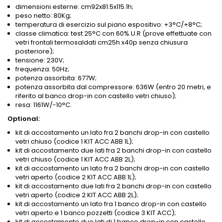
dimensioni esterne: cm92x81.5x115.1h;
peso netto: 80Kg;
temperatura di esercizio sul piano espositivo: +3°C/+8°C;
classe climatica: test 25°C con 60% U.R (prove effettuate con
vetri frontali termosaldati cm25h x40p senza chiusura
posteriore);
tensione: 230V;
frequenza: 50Hz;
potenza assorbita: 677W;
potenza assorbita dal compressore: 636W (entro 20 metri, e
riferito al banco drop-in con castello vetri chiuso);
resa: 1161W/-10°C.
Optional:
kit di accostamento un lato fra 2 banchi drop-in con castello
vetri chiuso (codice 1 KIT ACC ABB 1L);
kit di accostamento due lati fra 2 banchi drop-in con castello
vetri chiuso (codice 1 KIT ACC ABB 2L);
kit di accostamento un lato fra 2 banchi drop-in con castello
vetri aperto (codice 2 KIT ACC ABB 1L);
kit di accostamento due lati fra 2 banchi drop-in con castello
vetri aperto (codice 2 KIT ACC ABB 2L);
kit di accostamento un lato fra 1 banco drop-in con castello
vetri aperto e 1 banco pozzetti (codice 3 KIT ACC);
kit di accostamento due lati di 1 banco drop-in con castello