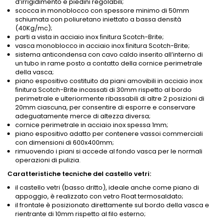
d’irrigidimento e piedini regolabili;
scocca in monoblocco con spessore minimo di 50mm
schiumata con poliuretano iniettato a bassa densità
(40Kg/mc);
parti a vista in acciaio inox ﬁnitura Scotch-Brite;
vasca monoblocco in acciaio inox ﬁnitura Scotch-Brite;
sistema anticondensa con cavo caldo inserito all’interno di
un tubo in rame posto a contatto della cornice perimetrale
della vasca;
piano espositivo costituito da piani amovibili in acciaio inox
ﬁnitura Scotch-Brite incassati di 30mm rispetto al bordo
perimetrale e ulteriormente ribassabili di altre 2 posizioni di
20mm ciascuna, per consentire di esporre e conservare
adeguatamente merce di altezza diversa;
cornice perimetrale in acciaio inox spessa 1mm;
piano espositivo adatto per contenere vassoi commerciali
con dimensioni di 600x400mm;
rimuovendo i piani si accede al fondo vasca per le normali
operazioni di pulizia.
Caratteristiche tecniche del castello vetri:
il castello vetri (basso dritto), ideale anche come piano di
appoggio, è realizzato con vetro Float termosaldato;
il frontale è posizionato direttamente sul bordo della vasca e
rientrante di 10mm rispetto al filo esterno;