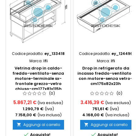
Codice prodotto:
ey_133418
Codice prodotto:
ey_124496
Marca:
Ifi
Marca:
Ifi
Vetrina drop in caldo-
Drop in refrigerato da
freddo-ventilato-senza
incasso freddo-ventilato-
motore-terminale sx-
con motore-senza vetro-
frontale grezzo-vetro
cm175x82x23h
chiuso-cm177x81x115h
(0)
(0)
5.867,21 €
3.416,39 €
(Iva esclusa)
(Iva esclusa)
1.290,79 €
(Iva)
751,61 €
(Iva)
7.158,00 €
(Iva inclusa)
4.168,00 €
(Iva inclusa)
Aggiungi al carrello
Aggiungi al carrello




Acquista!
Acquista!