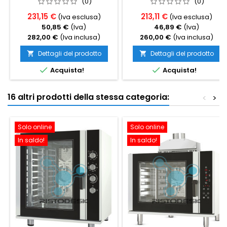
(0)
(0)
231,15 €
213,11 €
(Iva esclusa)
(Iva esclusa)
50,85 €
(Iva)
46,89 €
(Iva)
282,00 €
(Iva inclusa)
260,00 €
(Iva inclusa)
Dettagli del prodotto
Dettagli del prodotto




Acquista!
Acquista!
16 altri prodotti della stessa categoria:
<
>
Solo online
Solo online
In saldo!
In saldo!