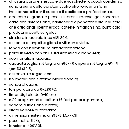
chiusura porta ermetica e due vaschette raccogli condensa
sono alcune delle caratteristiche che rendono i forni
indispensabili per il cuoco e il pasticcere professionale;
dedicato a: grandi e piccoli ristoranti, mense, gastronomie,
caffè con ristorazione, pasticcerie e panetterie sia industriali
che artigianali, ipermercati, catene in franchising, punti caldi,
prodotti precotti surgelati;
struttura in acciaio inox AISI 304;
assenza di angoli taglienti e viti non a vista;
fondo con bombatura antideformazione;
porta in vetro con chiusura ermetica a bandiera;
scorrigriglia in acciaio;
capacità teglie: n.6 teglie cm60x40 oppure n.6 teglie GN 1/1
(cm53x32.5);
distanza tra teglie: 8cm;
n.2 motori con sistema bidirezionale;
sonda al cuore;
temperatura da 0-280°C;
timer digitale da 0-10 ore;
n.20 programmi di cottura (6 fasi per programma);
vapore a iniezione diretta;
sfiato vapore automatico;
dimensioni esterne: cm98x84.5x77.3h;
peso netto: 92Kg;
tensione: 400V 3N;