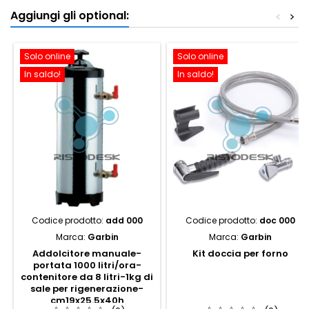
Aggiungi gli optional:
<
>
Solo online
Solo online
In saldo!
In saldo!
Codice prodotto:
add 000
Codice prodotto:
doc 000
Marca:
Garbin
Marca:
Garbin
Addolcitore manuale-
Kit doccia per forno
portata 1000 litri/ora-
contenitore da 8 litri-1kg di
sale per rigenerazione-
cm19x25.5x40h