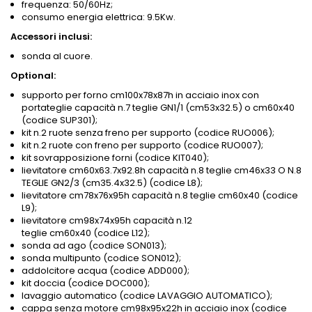
frequenza: 50/60Hz;
consumo energia elettrica: 9.5Kw.
Accessori inclusi:
sonda al cuore.
Optional:
supporto per forno cm100x78x87h in acciaio inox con
portateglie capacità n.7 teglie GN1/1 (cm53x32.5) o cm60x40
(codice SUP301);
kit n.2 ruote senza freno per supporto (codice RUO006);
kit n.2 ruote con freno per supporto (codice RUO007);
kit sovrapposizione forni (codice KIT040);
lievitatore cm60x63.7x92.8h capacità n.8 teglie cm46x33 O N.8
TEGLIE GN2/3 (cm35.4x32.5) (codice L8);
lievitatore cm78x76x95h capacità n.8 teglie cm60x40 (codice
L9);
lievitatore cm98x74x95h capacità n.12
teglie cm60x40 (codice L12);
sonda ad ago (codice SON013);
sonda multipunto (codice SON012);
addolcitore acqua (codice ADD000);
kit doccia (codice DOC000);
lavaggio automatico (codice LAVAGGIO AUTOMATICO);
cappa senza motore cm98x95x22h in acciaio inox (codice