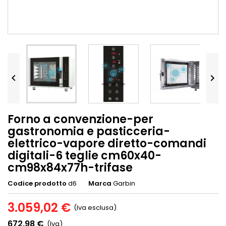


Forno a convenzione-per
gastronomia e pasticceria-
elettrico-vapore diretto-comandi
digitali-6 teglie cm60x40-
cm98x84x77h-trifase
Codice prodotto
d6
Marca
Garbin
3.059,02 €
(Iva esclusa)
672,98 €
(Iva)