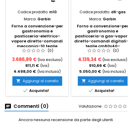
Codice prodotto:
m10
Codice prodotto:
d6-gas
Marca:
Garbin
Marca:
Garbin
Forno a convenzione-per
Forno a convenzione-per
gastronomia e
gastronomia e
pasticceria-elettrico-
pasticceria-a gas-vapore
vapore diretto-comandi
diretto-comandi digitali-6
meccanici-10 teglie
teglie cm60x40-
(0)
(0)
cm60x40-cm98x84x107h-
cm98x92x113h
trif
3.686,89 €
4.139,34 €
(Iva esclusa)
(Iva esclusa)
811,11 €
(Iva)
910,66 €
(Iva)
4.498,00 €
(Iva inclusa)
5.050,00 €
(Iva inclusa)
Aggiungi al carrello
Aggiungi al carrello




Acquista!
Acquista!
Commenti (0)
Valutazione
Ancora nessuna recensione da parte degli utenti.