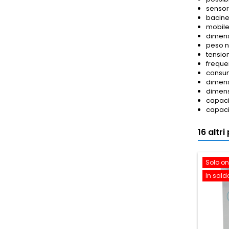
sensor
bacinel
mobile
dimens
peso n
tensio
freque
consum
dimens
dimens
capacit
capaci
16 altr
Solo on
In sald