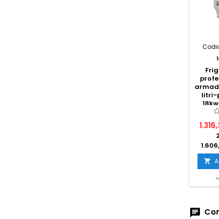
Codic
Frig
profe
armadi
litri
18k
1.316
1.606
A

Com