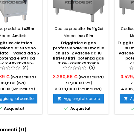
e prodotto:
fc25m
Codice prodotto:
9cffg2si
Codice
Marca:
Amitek
Marca:
Inox Bim
M
gitrice elettrica
Friggitrice a gas
Friggitr
ssionale-su vano
professionale-su mobile
su m
ato-1 vasca da 25
chiuso-2 vasche da 18
vasche d
-potenza elettrica
litri+18 litri-potenza gas
pot
w-cm40x70x94h-
31kw-cm80x90x90h
c
(0)
(0)
trifase
,39 €
3.260,66 €
3.529,
(Iva esclusa)
(Iva esclusa)
289,61 €
(Iva)
717,34 €
(Iva)
7
,00 €
(Iva inclusa)
3.978,00 €
(Iva inclusa)
4.306
ggiungi al carrello
Aggiungi al carrello
Ag




Acquista!
Acquista!
menti (0)