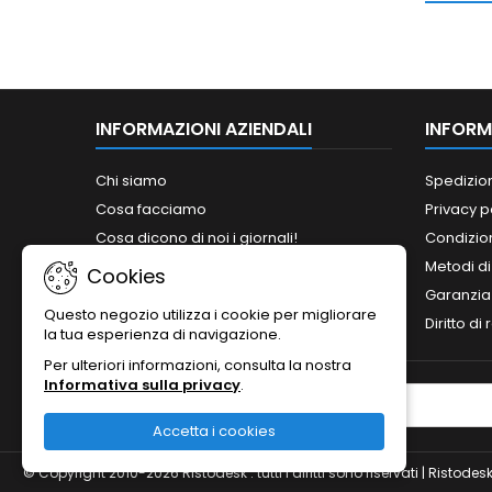
INFORMAZIONI AZIENDALI
INFORM
Chi siamo
Spedizio
Cosa facciamo
Privacy p
Cosa dicono di noi i giornali!
Condizion
Siamo abilitati ai bandi del MePA!
Metodi d
Cookies
Orari
Garanzia
Questo negozio utilizza i cookie per migliorare
Contattaci
Diritto di
la tua esperienza di navigazione.
Per ulteriori informazioni, consulta la nostra
Informativa sulla privacy
.
NEWSLETTER
Accetta i cookies
© Copyright 2010-2026 Ristodesk : tutti i diritti sono riservati | Rist