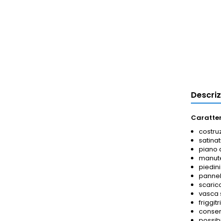
Descri
Caratter
costruz
satinat
piano 
manute
piedini
pannel
scaric
vasca s
friggit
conser
possibi