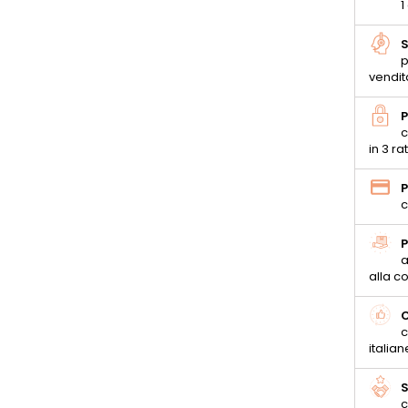
1
S
p
vendit
P
c
in 3 ra
P
c
P
a
alla 
C
c
italian
S
c