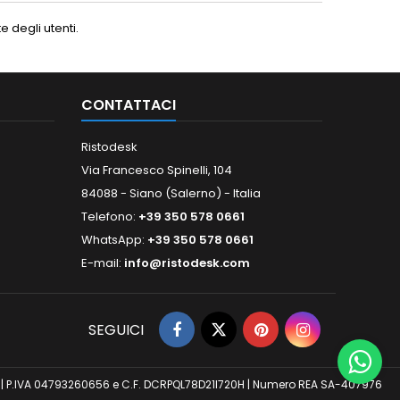
 degli utenti.
CONTATTACI
Ristodesk
Via Francesco Spinelli, 104
84088 - Siano (Salerno) - Italia
Telefono:
+39 350 578 0661
WhatsApp:
+39 350 578 0661
E-mail:
info@ristodesk.com
SEGUICI
 (SA) | P.IVA 04793260656 e C.F. DCRPQL78D21I720H | Numero REA SA-407976