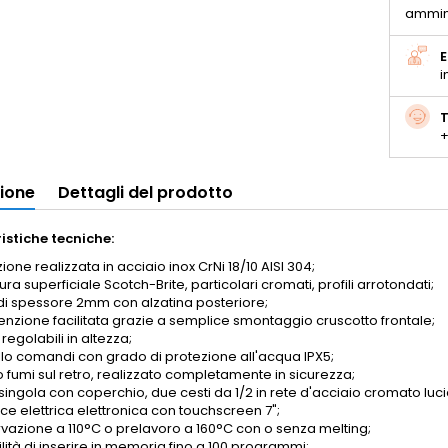
ammin
E
i
T
+
zione
Dettagli del prodotto
istiche tecniche:
ione realizzata in acciaio inox CrNi 18/10 AISI 304;
ura superficiale Scotch-Brite, particolari cromati, profili arrotondati;
di spessore 2mm con alzatina posteriore;
nzione facilitata grazie a semplice smontaggio cruscotto frontale;
 regolabili in altezza;
lo comandi con grado di protezione all'acqua IPX5;
o fumi sul retro, realizzato completamente in sicurezza;
ingola con coperchio, due cesti da 1/2 in rete d'acciaio cromato luci
rice elettrica elettronica con touchscreen 7";
vazione a 110°C o prelavoro a 160°C con o senza melting;
lità di inserire in memoria fino a 100 programmi;