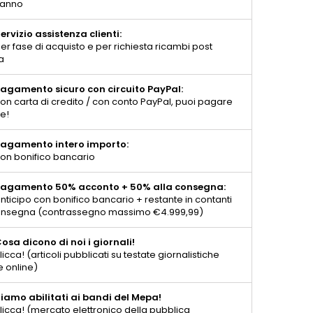
 anno
ervizio assistenza clienti:
er fase di acquisto e per richiesta ricambi post
a
agamento sicuro con circuito PayPal:
on carta di credito / con conto PayPal, puoi pagare
te!
agamento intero importo:
on bonifico bancario
agamento 50% acconto + 50% alla consegna:
nticipo con bonifico bancario + restante in contanti
consegna (contrassegno massimo €4.999,99)
osa dicono di noi i giornali!
licca! (articoli pubblicati su testate giornalistiche
e online)
iamo abilitati ai bandi del Mepa!
licca! (mercato elettronico della pubblica