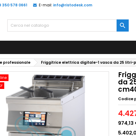
9 350 578 0661
E-mail:
info@ristodesk.com

ce professionale
Friggitrice elettrica digitale-1 vasca da 25 lit
Frigg
line
da 25
o!
cm40
Codice 
4.42
974,13
5.402,