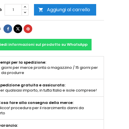
Aggiungi al carrello
à

i
iedi informazioni sul prodotto su WhatsApp
empi per la spedizione:
 giorni per merce pronta a magazzino / 15 giorni per
 da produrre
pedizione gratuita e assicurata:
er qualsiasi importo, in tutta Italia e isole comprese!
osa fare alla consegna della merce:
licca! procedura per il risarcimento danni da
rto
aranzia: