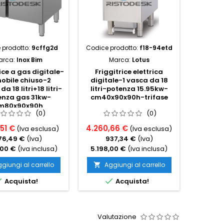
 prodotto:
9cffg2d
Codice prodotto:
f18-94etd
Codice 
arca:
Inox Bim
Marca:
Lotus
M
ice a gas digitale-
Friggitrice elettrica
Friggit
obile chiuso-2
digitale-1 vasca da 18
elett
a 18 litri+18 litri-
litri-potenza 15.95kw-
vasca da
enza gas 31kw-
cm40x90x90h-trifase
ele
m80x90x90h
cm80x
(0)
(0)
51 €
4.260,66 €
1.488,
(Iva esclusa)
(Iva esclusa)
76,49 €
(Iva)
937,34 €
(Iva)
32
,00 €
(Iva inclusa)
5.198,00 €
(Iva inclusa)
1.816,
giungi al carrello
Aggiungi al carrello
Ag




Acquista!
Acquista!
Valutazione