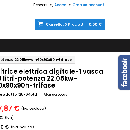
Benvenuto,
Accedi
o
Crea un account
shopping_cart
Carrello:
0
Prodotti - 0,00 €
ri-potenza 22.05kw-cm40x90x90h-trifase
itrice elettrica digitale-1 vasca
 litri-potenza 22.05kw-
x90x90h-trifase
prodotto
f25-94etd
Marca
Lotus
7,87 €
(Iva esclusa)
 €
(Iva)
00 €
(Iva inclusa)