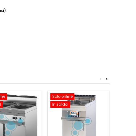
si);
<
>
ine
Solo online
Solo onl
!
In saldo!
In saldo!