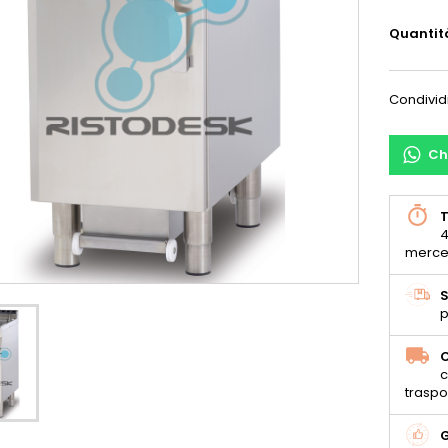
Quantit
Condivid
Ch
T
4
merce
S
p
C
c
traspo
G