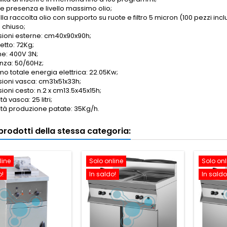
e presenza e livello massimo olio;
la raccolta olio con supporto su ruote e filtro 5 micron (100 pezzi inclu
 chiuso;
ioni esterne: cm40x90x90h;
etto: 72Kg;
ne: 400V 3N;
nza: 50/60Hz;
o totale energia elettrica: 22.05Kw;
ioni vasca: cm31x51x33h;
ioni cesto: n.2 x cm13.5x45x15h;
à vasca: 25 litri;
tà produzione patate: 35Kg/h.
i prodotti della stessa categoria:
line
Solo online
Solo onl
o!
In saldo!
In saldo