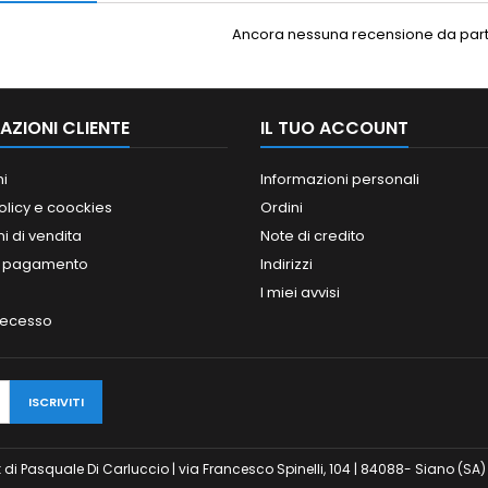
Ancora nessuna recensione da parte
AZIONI CLIENTE
IL TUO ACCOUNT
ni
Informazioni personali
olicy e coockies
Ordini
i di vendita
Note di credito
i pagamento
Indirizzi
I miei avvisi
 recesso
odesk di Pasquale Di Carluccio | via Francesco Spinelli, 104 | 84088- Siano