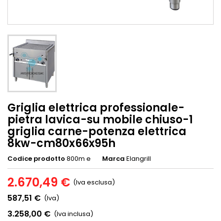
Griglia elettrica professionale-
pietra lavica-su mobile chiuso-1
griglia carne-potenza elettrica
8kw-cm80x66x95h
Codice prodotto
800m e
Marca
Elangrill
2.670,49 €
(Iva esclusa)
587,51 €
(Iva)
3.258,00 €
(Iva inclusa)