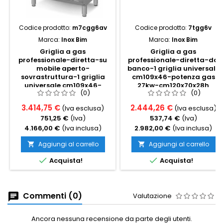
Codice prodotto:
m7cgg6av
Codice prodotto:
7tgg6v
Marca:
Inox Bim
Marca:
Inox Bim
Griglia a gas
Griglia a gas
professionale-diretta-su
professionale-diretta-da
mobile aperto-
banco-1 griglia universale
sovrastruttura-1 griglia
cm109x46-potenza gas
universale cm109x46-
27kw-cm120x70x28h
(0)
(0)
potenza gas 27kw-
cm120x70x90h
3.414,75 €
2.444,26 €
(Iva esclusa)
(Iva esclusa)
751,25 €
(Iva)
537,74 €
(Iva)
4.166,00 €
(Iva inclusa)
2.982,00 €
(Iva inclusa)
Aggiungi al carrello
Aggiungi al carrello




Acquista!
Acquista!
Commenti (0)
Valutazione
Ancora nessuna recensione da parte degli utenti.