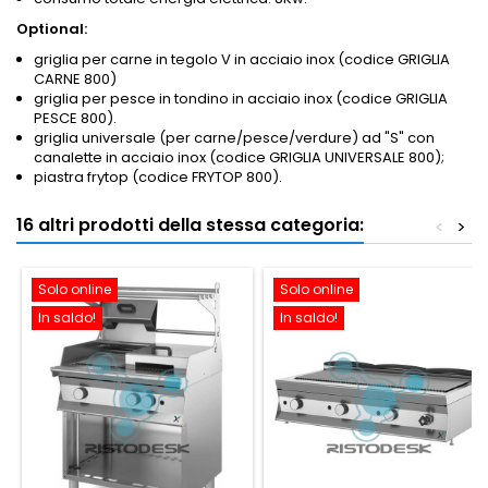
Optional:
griglia per carne in tegolo V in acciaio inox (codice GRIGLIA
CARNE 800)
griglia per pesce in tondino in acciaio inox (codice GRIGLIA
PESCE 800).
griglia universale (per carne/pesce/verdure) ad "S" con
canalette in acciaio inox (codice GRIGLIA UNIVERSALE 800);
piastra frytop (codice FRYTOP 800).
16 altri prodotti della stessa categoria:
<
>
Solo online
Solo online
In saldo!
In saldo!