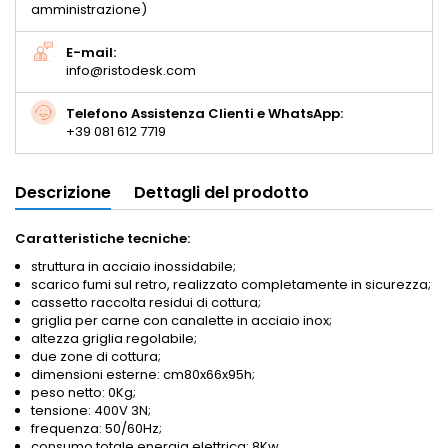
amministrazione)
E-mail:
info@ristodesk.com
Telefono Assistenza Clienti e WhatsApp:
+39 081 612 7719
Descrizione
Dettagli del prodotto
Caratteristiche tecniche:
struttura in acciaio inossidabile;
scarico fumi sul retro, realizzato completamente in sicurezza;
cassetto raccolta residui di cottura;
griglia per carne con canalette in acciaio inox;
altezza griglia regolabile;
due zone di cottura;
dimensioni esterne: cm80x66x95h;
peso netto: 0Kg;
tensione: 400V 3N;
frequenza: 50/60Hz;
consumo totale energia elettrica: 8Kw.