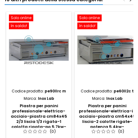
<
>
Solo online
Solo online
In saldo!
In saldo!
Codice prodotto:
pe90llrc m
Codice prodotto:
pe60ll2c t
Marca:
Inox Lab
Marca:
Inox Lab
Piastra per panini
Piastra per panini
professionale-elettrica-
professionale-elettrica-in
acciaio-piastra cm84x45
acciaio-piastra cm54x45
2/3 liscia 1/3 rigata-1
liscia-2 calotte rigate-
calotta rigata-po 5.7kw-
potenza 5.4kw-
(0)
(0)
cm90x56x25h-m
cm60x56x25h-trifase