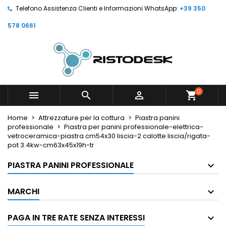
Telefono Assistenza Clienti e Informazioni WhatsApp:
+39 350
578 0661
0



shopping_cart
Home
Attrezzature per la cottura
Piastra panini
professionale
Piastra per panini professionale-elettrica-
vetroceramica-piastra cm54x30 liscia-2 calotte liscia/rigata-
pot 3.4kw-cm63x45x19h-tr
PIASTRA PANINI PROFESSIONALE
MARCHI
PAGA IN TRE RATE SENZA INTERESSI