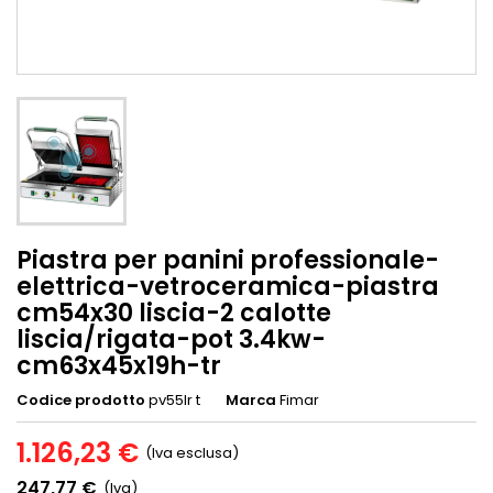
Piastra per panini professionale-
elettrica-vetroceramica-piastra
cm54x30 liscia-2 calotte
liscia/rigata-pot 3.4kw-
cm63x45x19h-tr
Codice prodotto
pv55lr t
Marca
Fimar
1.126,23 €
(Iva esclusa)
247,77 €
(Iva)