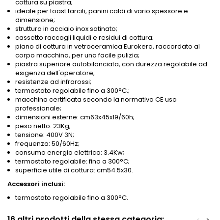
cottura su piastra;
ideale per toast farciti, panini caldi di vario spessore e
dimensione;
struttura in acciaio inox satinato;
cassetto raccogli liquidi e residui di cottura;
piano di cottura in vetroceramica Eurokera, raccordato al
corpo macchina, per una facile pulizia;
piastra superiore autobilanciata, con durezza regolabile ad
esigenza dell'operatore;
resistenze ad infrarossi;
termostato regolabile fino a 300°C.;
macchina certificata secondo la normativa CE uso
professionale;
dimensioni esterne: cm63x45x19/60h;
peso netto: 23Kg;
tensione: 400V 3N;
frequenza: 50/60Hz;
consumo energia elettrica: 3.4Kw;
termostato regolabile: fino a 300°C;
superficie utile di cottura: cm54.5x30.
Accessori inclusi:
termostato regolabile fino a 300°C.
16 altri prodotti della stessa categoria: