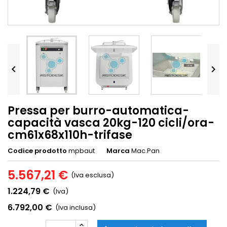


Pressa per burro-automatica-
capacità vasca 20kg-120 cicli/ora-
cm61x68x110h-trifase
Codice prodotto
mpbaut
Marca
Mac.Pan
5.567,21 €
(Iva esclusa)
1.224,79 €
(Iva)
6.792,00 €
(Iva inclusa)