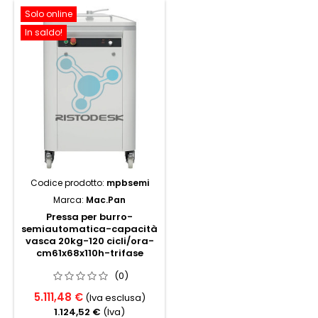
Solo online
In saldo!
Codice prodotto:
mpbsemi
Marca:
Mac.Pan
Pressa per burro-
semiautomatica-capacità
vasca 20kg-120 cicli/ora-
cm61x68x110h-trifase
(0)
5.111,48 €
(Iva esclusa)
1.124,52 €
(Iva)