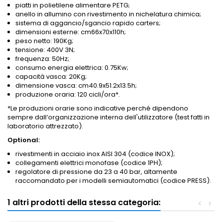
piatti in polietilene alimentare PETG;
anello in allumino con rivestimento in nichelatura chimica;
sistema di aggancio/sgancio rapido carters;
dimensioni esterne: cm66x70x110h;
peso netto: 190Kg;
tensione: 400V 3N;
frequenza: 50Hz;
consumo energia elettrica: 0.75Kw;
capacità vasca: 20Kg;
dimensione vasca: cm40.9x51.2x13.5h;
produzione oraria: 120 cicli/ora*.
*Le produzioni orarie sono indicative perché dipendono
sempre dall’organizzazione interna dell'utilizzatore (test fatti in
laboratorio attrezzato).
Optional:
rivestimenti in acciaio inox AISI 304 (codice INOX);
collegamenti elettrici monofase (codice 1PH);
regolatore di pressione da 23 a 40 bar, altamente
raccomandato per i modelli semiautomatici (codice PRESS).
1 altri prodotti della stessa categoria:
<
>