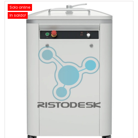
Solo online
In saldo!