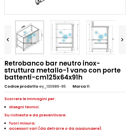


Retrobanco bar neutro inox-
struttura metallo-1 vano con porte
battenti-cm125x64x91h
Codice prodotto
ey_130986-95
Marca
Ifi
Scorrere le immagini per:
disegni
tecnici.
S
u richiesta e da preventivare:
fuori misura;
accessori vari (da detrarre o da aggiungere).