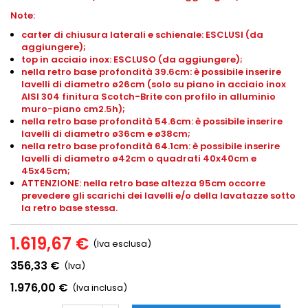
Note:
carter di chiusura laterali e schienale: ESCLUSI (da
aggiungere);
top in acciaio inox: ESCLUSO (da aggiungere);
nella retro base profondità 39.6cm: è possibile inserire
lavelli di diametro ø26cm (solo su piano in acciaio inox
AISI 304 finitura Scotch-Brite con profilo in alluminio
muro-piano
cm2.5h
);
nella retro base profondità 54.6cm: è possibile inserire
lavelli di diametro ø36cm e ø38cm;
nella retro base profondità 64.1cm: è possibile inserire
lavelli di diametro ø42cm o quadrati 40x40cm e
45x45cm;
ATTENZIONE: nella retro base altezza 95cm occorre
prevedere gli scarichi dei lavelli e/o della lavatazze sotto
la retro base stessa.
1.619,67 €
(Iva esclusa)
356,33 €
(Iva)
1.976,00 €
(Iva inclusa)