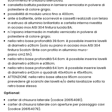
scorrimento e chiusura silenziosa;
canaletta battuta pedana in lamiera verniciata in polvere di
poliestere di colore grigio;
possibilità di modulo unico fino a 400cm;
ante a battente, ante scorrevoli e cassetti realizzati con telaio
in estruso di alluminio brillantato e cartella interna rivestita
in acciaio inox AISI 304 finitura lucida BA;
n.1 ripiano intermedio in metallo verniciato in polvere di
poliestere di colore grigio;
nella retro base profondità 39.6cm: è possibile inserire lavelli
di diametro ø26cm (solo su piano in acciaio inox AISI 304
finitura Scotch-Brite con profilo in alluminio muro-
piano
cm2.5h
);
nella retro base profondità 54.6cm: è possibile inserire lavelli
di diametro ø36cm e ø38cm;
nella retro base profondità 64.1cm: è possibile inserire lavelli
di diametro ø42cm o quadrati 40x40cm e 45x45cm;
ATTENZIONE: nella retro base altezza 95cm occorre
prevedere gli scarichi dei lavelli e/o della lavatazze sotto la
retro base stessa.
Optional:
carter di chiusura laterale (codice 206154081);
carter di chiusura laterale con aperture per passaggio cavi
(codice 206154079);