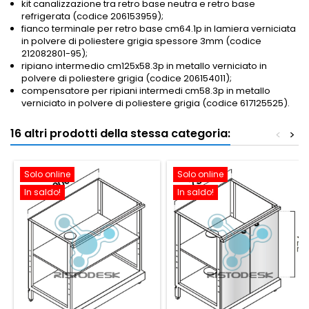
kit canalizzazione tra retro base neutra e retro base
refrigerata (codice 206153959);
fianco terminale per retro base cm64.1p in lamiera verniciata
in polvere di poliestere grigia spessore 3mm (codice
212082801-95);
ripiano intermedio cm125x58.3p in metallo verniciato in
polvere di poliestere grigia (codice 206154011);
compensatore per ripiani intermedi cm58.3p in metallo
verniciato in polvere di poliestere grigia (codice 617125525).
16 altri prodotti della stessa categoria:
<
>
Solo online
Solo online
In saldo!
In saldo!