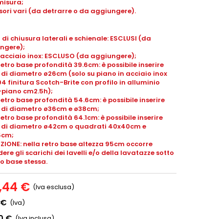
misura;
ori vari (da detrarre o da aggiungere).
 di chiusura laterali e schienale: ESCLUSI (da
ngere);
 acciaio inox: ESCLUSO (da aggiungere);
retro base profondità 39.6cm: è possibile inserire
i di diametro ø26cm (solo su piano in acciaio inox
04 finitura Scotch-Brite con profilo in alluminio
piano cm2.5h);
retro base profondità 54.6cm: è possibile inserire
li di diametro ø36cm e ø38cm;
retro base profondità 64.1cm: è possibile inserire
li di diametro ø42cm o quadrati 40x40cm e
5cm;
ZIONE: nella retro base altezza 95cm occorre
ere gli scarichi dei lavelli e/o della lavatazze sotto
ro base stessa.
3,44 €
(Iva esclusa)
 €
(Iva)
0 €
(Iva inclusa)