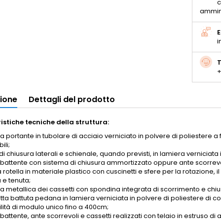
c
ammin
E
i
T
+
zione
Dettagli del prodotto
istiche tecniche della struttura:
ra portante in tubolare di acciaio verniciato in polvere di poliestere a
ili;
di chiusura laterali e schienale, quando previsti, in lamiera verniciata 
 battente con sistema di chiusura ammortizzato oppure ante scorrevoli
rotella in materiale plastico con cuscinetti e sfere per la rotazione, i
 e tenuta;
ra metallica dei cassetti con spondina integrata di scorrimento e chiu
ta battuta pedana in lamiera verniciata in polvere di poliestere di co
ilità di modulo unico fino a 400cm;
battente, ante scorrevoli e cassetti realizzati con telaio in estruso di al