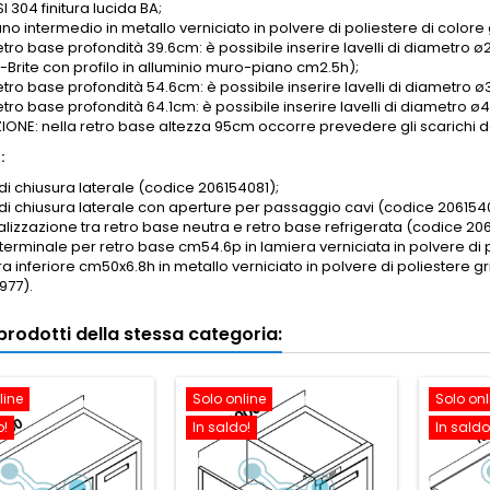
SI 304 finitura lucida BA;
iano intermedio in metallo verniciato in polvere di poliestere di colore 
etro base profondità 39.6cm: è possibile inserire lavelli di diametro ø2
-Brite con profilo in alluminio muro-piano cm2.5h);
retro base profondità 54.6cm: è possibile inserire lavelli di diametro
retro base profondità 64.1cm: è possibile inserire lavelli di diametr
ONE: nella retro base altezza 95cm occorre prevedere gli scarichi dei
:
di chiusura laterale (codice 206154081);
 di chiusura laterale con aperture per passaggio cavi (codice 206154
nalizzazione tra retro base neutra e retro base refrigerata (codice 20
 terminale per retro base cm54.6p in lamiera verniciata in polvere d
a inferiore cm50x6.8h in metallo verniciato in polvere di poliestere g
977).
i prodotti della stessa categoria:
line
Solo online
Solo onl
o!
In saldo!
In saldo