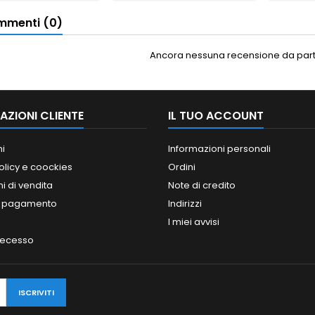
menti (0)
Ancora nessuna recensione da parte
AZIONI CLIENTE
IL TUO ACCOUNT
ni
Informazioni personali
olicy e coockies
Ordini
i di vendita
Note di credito
i pagamento
Indirizzi
I miei avvisi
 recesso