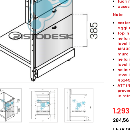
fuori 
access
Note:
carter
aggiu
top in
nella 
lavell
AISI 3
muro-
nella 
lavel
nella 
lavel
45x4
ATTEN
preved
la ret
1.29
284,56
1.578,0