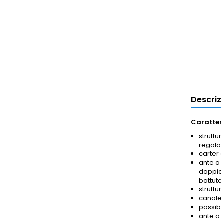
Descri
Caratter
struttu
regolab
carter 
ante a
doppia 
battuta
struttu
canalet
possib
ante a 