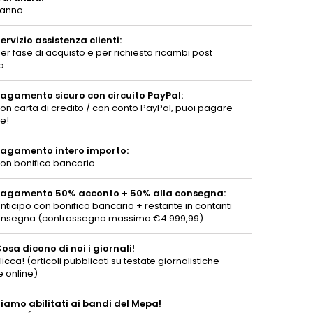
 anno
ervizio assistenza clienti:
er fase di acquisto e per richiesta ricambi post
a
agamento sicuro con circuito PayPal:
on carta di credito / con conto PayPal, puoi pagare
te!
agamento intero importo:
on bonifico bancario
agamento 50% acconto + 50% alla consegna:
nticipo con bonifico bancario + restante in contanti
consegna (contrassegno massimo €4.999,99)
osa dicono di noi i giornali!
licca! (articoli pubblicati su testate giornalistiche
e online)
iamo abilitati ai bandi del Mepa!