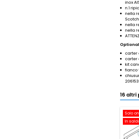
inox AI
n.1 rip
nella r
Scotch
nella 
nella 
ATTENZI
Optional
carter 
carter
kit ca
fianco
chiusur
206153
16 altr
Solo on
In sald