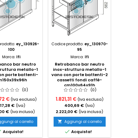
rodotto:
ey_130926-
Codice prodotto:
ey_130970-
Codice p
100
95
Marca:
Ifi
Marca:
Ifi
banco bar neutro
Retrobanco bar neutro
Retrob
ruttura metallo-1
inox-struttura metallo-1
inox-st
n porte battenti-
vano con porte battenti-2
tram
m150x39x96h
cassetti fondi caffè-
c
cm100x64x91h
(0)
(0)
72 €
1.821,31 €
1.424,
(Iva esclusa)
(Iva esclusa)
17,28 €
(Iva)
400,69 €
(Iva)
3
,00 €
(Iva inclusa)
2.222,00 €
(Iva inclusa)
1.738,
giungi al carrello
Aggiungi al carrello
Ag




Acquista!
Acquista!