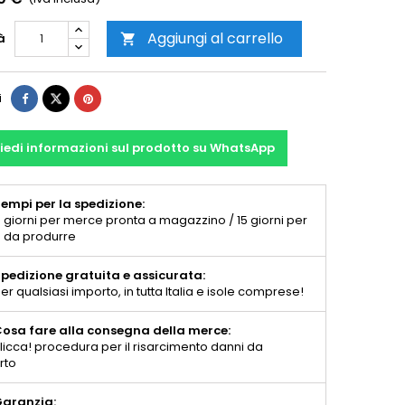
Aggiungi al carrello
à

i
iedi informazioni sul prodotto su WhatsApp
empi per la spedizione:
 giorni per merce pronta a magazzino / 15 giorni per
 da produrre
pedizione gratuita e assicurata:
er qualsiasi importo, in tutta Italia e isole comprese!
osa fare alla consegna della merce:
licca! procedura per il risarcimento danni da
rto
aranzia: