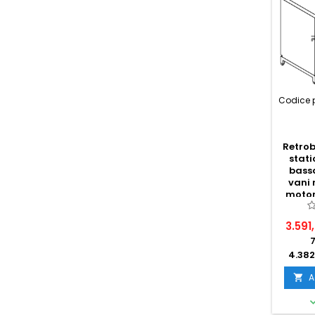
Codice 
Retrob
stat
bass
vani 
motor
3.591
4.382
A
