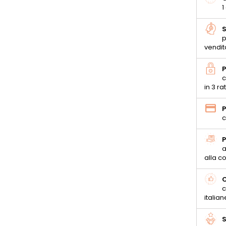
1
S
p
vendit
P
c
in 3 ra
P
c
P
a
alla 
C
c
italian
S