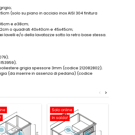
grigio;
6cm (solo su piano in acciaio inox AISI 304 finitura
 ø36cm e ø38cm;
o ø42cm o quadrati 40x40cm e 45x45cm;
 lavelli e/o della lavatazze sotto la retro base stessa.
079);
6153959);
i poliestere grigia spessore 3mm (codice 212082802)
;
rigia (da inserire in assenza di pedana) (codice
<
>
ine
Solo online
Solo onl
!
In saldo!
In saldo!