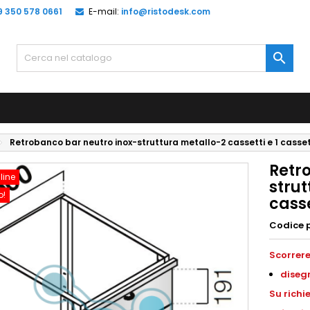
9 350 578 0661
E-mail:
info@ristodesk.com

Retrobanco bar neutro inox-struttura metallo-2 cassetti e 1 cas
Retr
line
strut
o!
cass
Codice 
Scorrere
disegn
Su richi