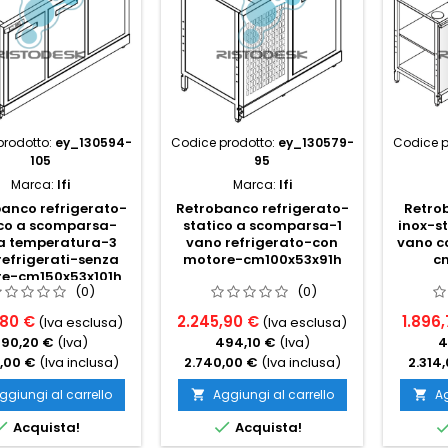
prodotto:
ey_130594-
Codice prodotto:
ey_130579-
Codice p
105
95
Marca:
Ifi
Marca:
Ifi
anco refrigerato-
Retrobanco refrigerato-
Retro
ico a scomparsa-
statico a scomparsa-1
inox-st
a temperatura-3
vano refrigerato-con
vano co
refrigerati-senza
motore-cm100x53x91h
c
e-cm150x53x101h
(0)
(0)
,80 €
2.245,90 €
1.896,
(Iva esclusa)
(Iva esclusa)
790,20 €
(Iva)
494,10 €
(Iva)
4
,00 €
(Iva inclusa)
2.740,00 €
(Iva inclusa)
2.314
ggiungi al carrello
Aggiungi al carrello
Ag




Acquista!
Acquista!