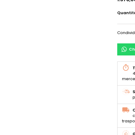
Quantit
Condivid
Ch
T
4
merce
S
p
C
c
traspo
G