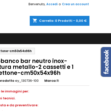
Benvenuto,
Accedi
o
Crea un account
shopping_cart
Carrello:
0
Prodotti - 0,00 €
settone-cm50x54x96h
obanco bar neutro inox-
tura metallo-2 cassetti e 1
ettone-cm50x54x96h
prodotto
ey_130736-100
Marca
Ifi
 le immagini per:
i tecnici.
esta e da preventivare: