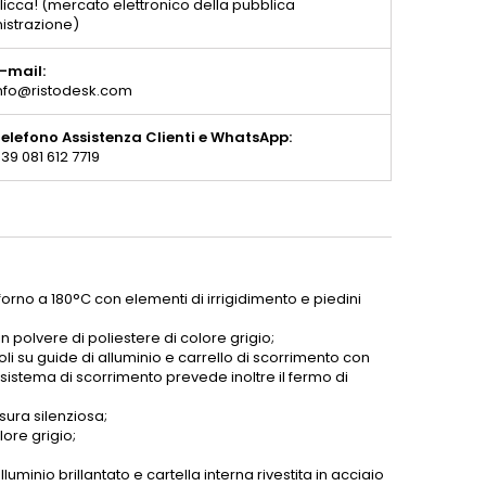
licca! (mercato elettronico della pubblica
istrazione)
-mail:
nfo@ristodesk.com
elefono Assistenza Clienti e WhatsApp:
39 081 612 7719
 forno a 180°C con elementi di irrigidimento e piedini
in polvere di poliestere di colore grigio;
 su guide di alluminio e carrello di scorrimento con
l sistema di scorrimento prevede inoltre il fermo di
sura silenziosa;
lore grigio;
luminio brillantato e cartella interna rivestita in acciaio