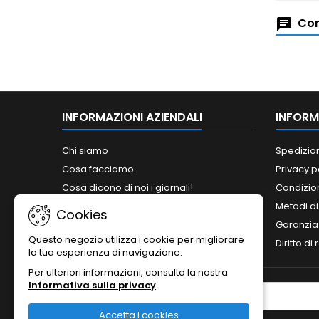
Com
INFORMAZIONI AZIENDALI
INFORM
Chi siamo
Spedizio
Cosa facciamo
Privacy p
Cosa dicono di noi i giornali!
Condizion
Siamo abilitati ai bandi del MePA!
Metodi d
Cookies
Orari
Garanzia
Questo negozio utilizza i cookie per migliorare
Contattaci
Diritto di
la tua esperienza di navigazione.
Per ulteriori informazioni, consulta la nostra
Informativa sulla privacy
.
NEWSLETTER
Accetta i cookies