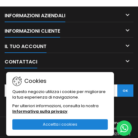

INFORMAZIONI AZIENDALI

INFORMAZIONI CLIENTE

IL TUO ACCOUNT

CONTATTACI
NEWSLETTER
Cookies
Questo negozio utilizza i cookie per migliorare
la tua esperienza di navigazione.
Per ulteriori informazioni, consulta la nostra
Informativa sulla privacy
.
© Copyright 2010-2026 Ristodesk : tutti i diritti sono riservati |
Accetta i cookies
Ristodesk di Pasquale Di Carluccio | via Francesco Spinelli, 104 |
84088- Siano (SA) | P.IVA 04793260656 e C.F. DCRPQL78D21I720H |