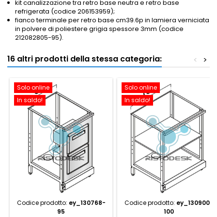
kit canalizzazione tra retro base neutra e retro base
refrigerata (codice 206153959);
fianco terminale per retro base cm39.6p in lamiera verniciata
in polvere di poliestere grigia spessore 3mm (codice
212082805-95).
16 altri prodotti della stessa categoria:
<
>
Solo online
Solo online
In saldo!
In saldo!
Codice prodotto:
ey_130768-
Codice prodotto:
ey_130900-
95
100