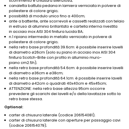
scorrimento e chiusura silenziosa;
canaletta battuta pedana in lamiera verniciata in polvere di
poliestere di colore grigio;
possibilità di modulo unico fino a 400cm;
ante a battente, ante scorrevoli e cassetti realizzati con telaio
in estruso di alluminio brillantato e cartella interna rivestita
in acciaio inox AISI 304 finitura lucida BA;
n.1 ripiano intermedio in metallo verniciato in polvere di
poliestere di colore grigio;
nella retro base profondità 39.6cm: è possibile inserire lavelli
di diametro ø26cm (solo su piano in acciaio inox AISI 304
finitura Scotch-Brite con profilo in alluminio muro-
piano cm2.5h);
nella retro base profondità 54.6cm: è possibile inserire lavelli
di diametro ø36cm e ø38cm;
nella retro base profondità 64.1cm: è possibile inserire lavelli
di diametro ø42cm o quadrati 40x40cm e 45x45cm;
ATTENZIONE: nella retro base altezza 95cm occorre
prevedere gli scarichi dei lavelli e/o della lavatazze sotto la
retro base stessa.
Optional:
carter di chiusura laterale (codice 206154081);
carter di chiusura laterale con aperture per passaggio cavi
(codice 206154079);