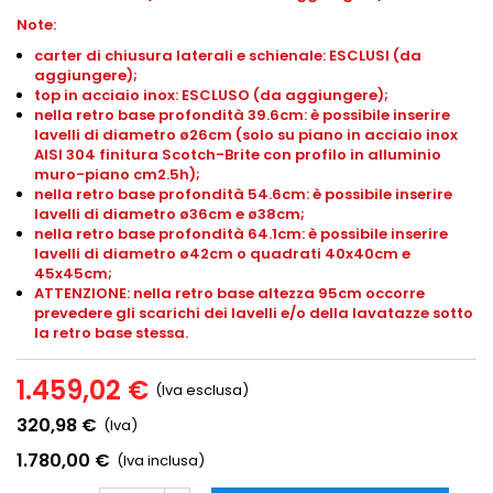
Note:
carter di chiusura laterali e schienale: ESCLUSI (da
aggiungere);
top in acciaio inox: ESCLUSO (da aggiungere);
nella retro base profondità 39.6cm: è possibile inserire
lavelli di diametro ø26cm (solo su piano in acciaio inox
AISI 304 finitura Scotch-Brite con profilo in alluminio
muro-piano cm2.5h);
nella retro base profondità 54.6cm: è possibile inserire
lavelli di diametro ø36cm e ø38cm;
nella retro base profondità 64.1cm: è possibile inserire
lavelli di diametro ø42cm o quadrati 40x40cm e
45x45cm;
ATTENZIONE: nella retro base altezza 95cm occorre
prevedere gli scarichi dei lavelli e/o della lavatazze sotto
la retro base stessa.
1.459,02 €
(Iva esclusa)
320,98 €
(Iva)
1.780,00 €
(Iva inclusa)