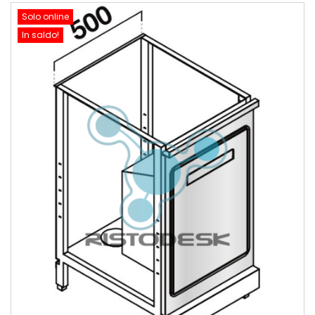
Solo online
In saldo!