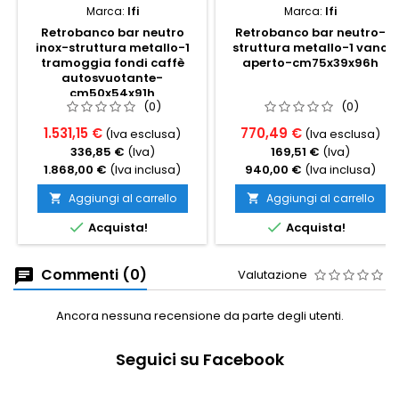
Marca:
Ifi
Marca:
Ifi
Retrobanco bar neutro
Retrobanco bar neutro-
inox-struttura metallo-1
struttura metallo-1 vano
tramoggia fondi caffè
aperto-cm75x39x96h
autosvuotante-
cm50x54x91h
(0)
(0)
1.531,15 €
770,49 €
(Iva esclusa)
(Iva esclusa)
336,85 €
(Iva)
169,51 €
(Iva)
1.868,00 €
(Iva inclusa)
940,00 €
(Iva inclusa)
Aggiungi al carrello
Aggiungi al carrello




Acquista!
Acquista!
Commenti (0)
Valutazione
Ancora nessuna recensione da parte degli utenti.
Seguici su Facebook