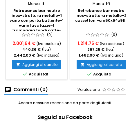
Marca:
Ifi
Marca:
Ifi
Retrobanco bar neutro
Retrobanco bar neutro
inox-struttura metallo-1
inox-struttura metallo-2
vano con porta battente-1
cassettoni-cm50x54x91h
vano lavatazze-1
tramoggia fondi caffè-
(0)
(0)
cm125x64x101h
2.001,64 €
1.214,75 €
(Iva esclusa)
(Iva esclusa)
440,36 €
(Iva)
267,25 €
(Iva)
2.442,00 €
(Iva inclusa)
1.482,00 €
(Iva inclusa)
Aggiungi al carrello
Aggiungi al carrello




Acquista!
Acquista!
Commenti (0)
Valutazione
Ancora nessuna recensione da parte degli utenti.
Seguici su Facebook