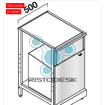
Solo online
In saldo!