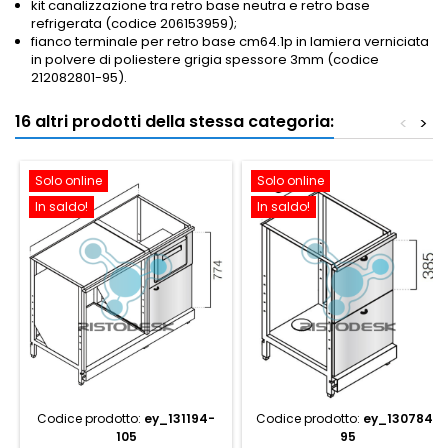
kit canalizzazione tra retro base neutra e retro base
refrigerata (codice 206153959);
fianco terminale per retro base cm64.1p in lamiera verniciata
in polvere di poliestere grigia spessore 3mm (codice
212082801-95).
16 altri prodotti della stessa categoria:
<
>
Solo online
Solo online
In saldo!
In saldo!
Codice prodotto:
ey_131194-
Codice prodotto:
ey_130784-
105
95