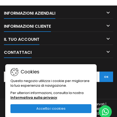

INFORMAZIONI AZIENDALI

INFORMAZIONI CLIENTE

IL TUO ACCOUNT

CONTATTACI
NEWSLETTER
Cookies
Questo negozio utilizza i cookie per migliorare
la tua esperienza di navigazione.
Per ulteriori informazioni, consulta la nostra
Informativa sulla privacy
.
© Copyright 2010-2026 Ristodesk : tutti i diritti sono riservati |
Accetta i cookies
Ristodesk di Pasquale Di Carluccio | via Francesco Spinelli, 104 |
84088- Siano (SA) | P.IVA 04793260656 e C.F. DCRPQL78D21I720H |