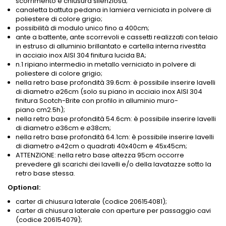
scorrimento e chiusura silenziosa;
canaletta battuta pedana in lamiera verniciata in polvere di
poliestere di colore grigio;
possibilità di modulo unico fino a 400cm;
ante a battente, ante scorrevoli e cassetti realizzati con telaio
in estruso di alluminio brillantato e cartella interna rivestita
in acciaio inox AISI 304 finitura lucida BA;
n.1 ripiano intermedio in metallo verniciato in polvere di
poliestere di colore grigio;
nella retro base profondità 39.6cm: è possibile inserire lavelli
di diametro ø26cm (solo su piano in acciaio inox AISI 304
finitura Scotch-Brite con profilo in alluminio muro-
piano
cm2.5h
);
nella retro base profondità 54.6cm: è possibile inserire lavelli
di diametro ø36cm e ø38cm;
nella retro base profondità 64.1cm: è possibile inserire lavelli
di diametro ø42cm o quadrati 40x40cm e 45x45cm;
ATTENZIONE: nella retro base altezza 95cm occorre
prevedere gli scarichi dei lavelli e/o della lavatazze sotto la
retro base stessa.
Optional:
carter di chiusura laterale (codice 206154081);
carter di chiusura laterale con aperture per passaggio cavi
(codice 206154079);