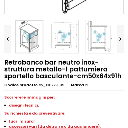


Retrobanco bar neutro inox-
struttura metallo-1 pattumiera
sportello basculante-cm50x64x91h
Codice prodotto
ey_130779-95
Marca
Ifi
Scorrere le immagini per:
disegni
tecnici.
S
u richiesta e da preventivare:
fuori misura;
accessori vari (da detrarre o da aggiungere).