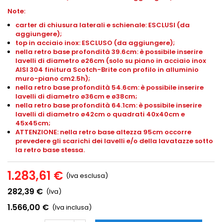
Note:
carter di chiusura laterali e schienale: ESCLUSI (da
aggiungere);
top in acciaio inox: ESCLUSO (da aggiungere);
nella retro base profondità 39.6cm: è possibile inserire
lavelli di diametro ø26cm (solo su piano in acciaio inox
AISI 304 finitura Scotch-Brite con profilo in alluminio
muro-piano
cm2.5h
);
nella retro base profondità 54.6cm: è possibile inserire
lavelli di diametro ø36cm e ø38cm;
nella retro base profondità 64.1cm: è possibile inserire
lavelli di diametro ø42cm o quadrati 40x40cm e
45x45cm;
ATTENZIONE: nella retro base altezza 95cm occorre
prevedere gli scarichi dei lavelli e/o della lavatazze sotto
la retro base stessa.
1.283,61 €
(Iva esclusa)
282,39 €
(Iva)
1.566,00 €
(Iva inclusa)