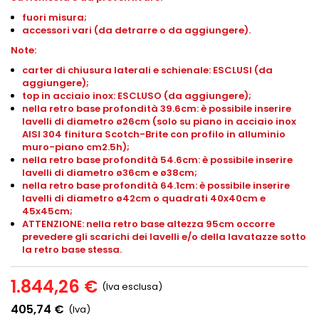
fuori misura;
accessori vari (da detrarre o da aggiungere).
Note:
carter di chiusura laterali e schienale: ESCLUSI (da
aggiungere);
top in acciaio inox: ESCLUSO (da aggiungere);
nella retro base profondità 39.6cm: è possibile inserire
lavelli di diametro ø26cm (solo su piano in acciaio inox
AISI 304 finitura Scotch-Brite con profilo in alluminio
muro-piano
cm2.5h
);
nella retro base profondità 54.6cm: è possibile inserire
lavelli di diametro ø36cm e ø38cm;
nella retro base profondità 64.1cm: è possibile inserire
lavelli di diametro ø42cm o quadrati 40x40cm e
45x45cm;
ATTENZIONE: nella retro base altezza 95cm occorre
prevedere gli scarichi dei lavelli e/o della lavatazze sotto
la retro base stessa.
1.844,26 €
(Iva esclusa)
405,74 €
(Iva)