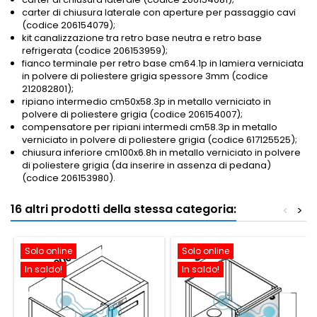
carter di chiusura laterale con aperture per passaggio cavi
(codice 206154079);
kit canalizzazione tra retro base neutra e retro base
refrigerata (codice 206153959);
fianco terminale per retro base cm64.1p in lamiera verniciata
in polvere di poliestere grigia spessore 3mm (codice
212082801);
ripiano intermedio cm50x58.3p in metallo verniciato in
polvere di poliestere grigia (codice 206154007);
compensatore per ripiani intermedi cm58.3p in metallo
verniciato in polvere di poliestere grigia (codice 617125525);
chiusura inferiore cm100x6.8h in metallo verniciato in polvere
di poliestere grigia (da inserire in assenza di pedana)
(codice 206153980).
16 altri prodotti della stessa categoria:
<
>
Solo online
Solo online
In saldo!
In saldo!