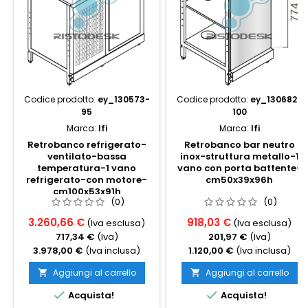
Codice prodotto:
ey_130573-
Codice prodotto:
ey_130682-
95
100
Marca:
Ifi
Marca:
Ifi
Retrobanco refrigerato-
Retrobanco bar neutro
ventilato-bassa
inox-struttura metallo-1
temperatura-1 vano
vano con porta battente-
refrigerato-con motore-
cm50x39x96h
cm100x53x91h
(0)
(0)
3.260,66 €
918,03 €
(Iva esclusa)
(Iva esclusa)
717,34 €
(Iva)
201,97 €
(Iva)
3.978,00 €
(Iva inclusa)
1.120,00 €
(Iva inclusa)
Aggiungi al carrello
Aggiungi al carrello




Acquista!
Acquista!