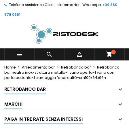
Telefono Assistenza Clienti e Informazioni WhatsApp:
+39 350
578 0661
0



shopping_cart
Home
Arredamento bar
Retrobanco bar
Retrobanco
bar neutro inox-struttura metallo-1 vano aperto-1 vano con
porta battente-1 tramoggia fondi caffè-cm100x64x96h
RETROBANCO BAR
MARCHI
PAGA IN TRE RATE SENZA INTERESSI