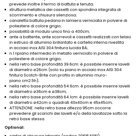
prevede inoltre il fermo di battuta e tenuta;
struttura metallica dei cassetti con spondina integrata di
scorrimento e chiusura silenziosa;
canaletta battuta pedana in lamiera verniciata in polvere di
poliestere di colore grigio;
possibilità di modulo unico fino a 400cm;
ante a battente, ante scorrevoli e cassetti realizzati con telaio
in estruso di alluminio brillantato e cartella interna rivestita
in acciaio inox AISI 304 finitura lucida BA;
n.1 ripiano intermedio in metallo verniciato in polvere di
poliestere di colore grigio;
nella retro base profondità 39.6cm: è possibile inserire lavelli
di diametro ø26cm (solo su piano in acciaio inox AISI 304
finitura Scotch-Brite con profilo in alluminio muro-
piano
cm2.5h
);
nella retro base profondità 54.6cm: è possibile inserire lavelli
di diametro ø36cm e ø38cm;
nella retro base profondità 64.1cm: è possibile inserire lavelli
di diametro ø42cm o quadrati 40x40cm e 45x45cm;
ATTENZIONE: nella retro base altezza 95cm occorre
prevedere gli scarichi dei lavelli e/o della lavatazze sotto la
retro base stessa.
Optional:
carter di chiusura laterale (codice 206154081);