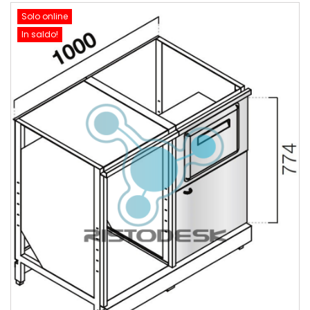
Solo online
In saldo!