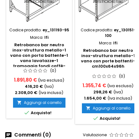
Codice prodotto:
ey_131193-95
Codice prodotto:
ey_130151-
100
Marca:
Ifi
Marca:
Ifi
Retrobanco bar neutro
inox-struttura metallo-1
Retrobanco bar neutro
vano con porta battente-1
inox-struttura metallo-1
vano lavatazze-1
vano con porte battenti-
tramoggia fondi caffè-
cm100x64x96h
(0)
cm100x64x91h
(0)
1.891,80 €
(Iva esclusa)
1.355,74 €
(Iva esclusa)
416,20 €
(Iva)
298,26 €
(Iva)
2.308,00 €
(Iva inclusa)
1.654,00 €
(Iva inclusa)
Aggiungi al carrello

Aggiungi al carrello


Acquista!

Acquista!
Commenti (0)
Valutazione