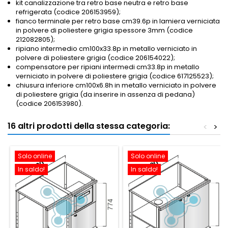
kit canalizzazione tra retro base neutra e retro base
refrigerata (codice 206153959);
fianco terminale per retro base cm39.6p in lamiera verniciata
in polvere di poliestere grigia spessore 3mm (codice
212082805);
ripiano intermedio cm100x33.8p in metallo verniciato in
polvere di poliestere grigia (codice 206154022);
compensatore per ripiani intermedi cm33.8p in metallo
verniciato in polvere di poliestere grigia (codice 617125523)
;
chiusura inferiore cm100x6.8h in metallo verniciato in polvere
di poliestere grigia (da inserire in assenza di pedana)
(codice 206153980).
16 altri prodotti della stessa categoria:
<
>
Solo online
Solo online
In saldo!
In saldo!