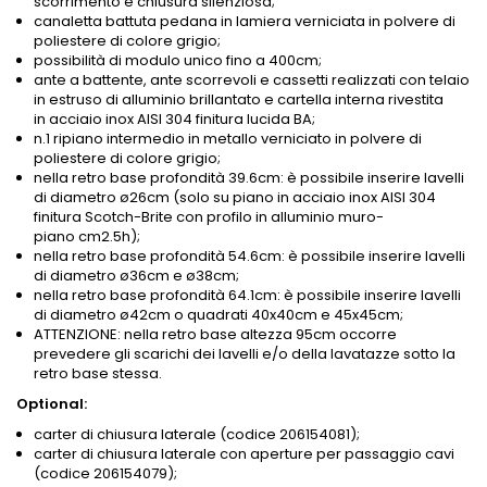
scorrimento e chiusura silenziosa;
canaletta battuta pedana in lamiera verniciata in polvere di
poliestere di colore grigio;
possibilità di modulo unico fino a 400cm;
ante a battente, ante scorrevoli e cassetti realizzati con telaio
in estruso di alluminio brillantato e cartella interna rivestita
in acciaio inox AISI 304 finitura lucida BA;
n.1 ripiano intermedio in metallo verniciato in polvere di
poliestere di colore grigio;
nella retro base profondità 39.6cm: è possibile inserire lavelli
di diametro ø26cm (solo su piano in acciaio inox AISI 304
finitura Scotch-Brite con profilo in alluminio muro-
piano cm2.5h);
nella retro base profondità 54.6cm: è possibile inserire lavelli
di diametro ø36cm e ø38cm;
nella retro base profondità 64.1cm: è possibile inserire lavelli
di diametro ø42cm o quadrati 40x40cm e 45x45cm;
ATTENZIONE: nella retro base altezza 95cm occorre
prevedere gli scarichi dei lavelli e/o della lavatazze sotto la
retro base stessa.
Optional:
carter di chiusura laterale (codice 206154081);
carter di chiusura laterale con aperture per passaggio cavi
(codice 206154079);