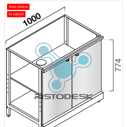
Solo online
In saldo!