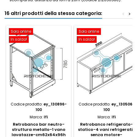
16 altri prodotti della stessa categoria:
<
>
Solo online
Solo online
In saldo!
In saldo!
Codice prodotto:
ey_130896-
Codice prodotto:
ey_130506-
100
100
Marca:
Ifi
Marca:
Ifi
Retrobanco bar neutro-
Retrobanco refrigerato-
struttura metallo-1 vano
statico-4 vani refrigerati-
lavatazze-cm62x64x96h
senza motore-