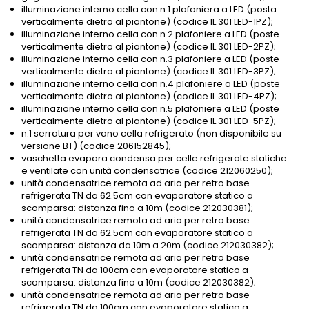
illuminazione interno cella con n.1 plafoniera a LED (posta
verticalmente dietro al piantone) (codice IL 301 LED-1PZ);
illuminazione interno cella con n.2 plafoniere a LED (poste
verticalmente dietro al piantone) (codice IL 301 LED-2PZ);
illuminazione interno cella con n.3 plafoniere a LED (poste
verticalmente dietro al piantone) (codice IL 301 LED-3PZ);
illuminazione interno cella con n.4 plafoniere a LED (poste
verticalmente dietro al piantone) (codice IL 301 LED-4PZ);
illuminazione interno cella con n.5 plafoniere a LED (poste
verticalmente dietro al piantone) (codice IL 301 LED-5PZ);
n.1 serratura per vano cella refrigerato (non disponibile su
versione BT) (codice 206152845);
vaschetta evapora condensa per celle refrigerate statiche
e ventilate con unità condensatrice (codice 212060250);
unità condensatrice remota ad aria per retro base
refrigerata TN da 62.5cm con evaporatore statico a
scomparsa: distanza fino a 10m (codice 212030381);
unità condensatrice remota ad aria per retro base
refrigerata TN da 62.5cm con evaporatore statico a
scomparsa: distanza da 10m a 20m (codice 212030382);
unità condensatrice remota ad aria per retro base
refrigerata TN da 100cm con evaporatore statico a
scomparsa: distanza fino a 10m (codice 212030382);
unità condensatrice remota ad aria per retro base
refrigerata TN da 100cm con evaporatore statico a