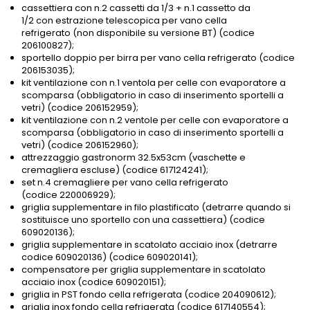
cassettiera con n.2 cassetti da 1/3 + n.1 cassetto da
1/2 con estrazione telescopica per vano cella
refrigerato (non disponibile su versione BT) (codice
206100827);
sportello doppio per birra per vano cella refrigerato (codice
206153035);
kit ventilazione con n.1 ventola per celle con evaporatore a
scomparsa (obbligatorio in caso di inserimento sportelli a
vetri) (codice 206152959);
kit ventilazione con n.2 ventole per celle con evaporatore a
scomparsa (obbligatorio in caso di inserimento sportelli a
vetri) (codice 206152960);
attrezzaggio gastronorm 32.5x53cm (vaschette e
cremagliera escluse) (codice 617124241);
set n.4 cremagliere per vano cella refrigerato
(codice 220006929);
griglia supplementare in filo plastificato (detrarre quando si
sostituisce uno sportello con una cassettiera) (codice
609020136);
griglia supplementare in scatolato acciaio inox (detrarre
codice 609020136) (codice 609020141);
compensatore per griglia supplementare in scatolato
acciaio inox (codice 609020151);
griglia in PST fondo cella refrigerata (codice 204090612);
griglia inox fondo cella refrigerata (codice 617140554);