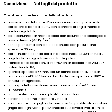
Descrizione
Dettagli del prodotto
Caratteristiche tecniche della struttura:
basamento in tubolare d’acciaio verniciato in polvere di
poliestere a forno a 180°C con elementi di irrigidimento e
piedini regolabili;
cella schiumata in monoblocco con poliuretano ecologico a
bassa densità (40 Kg/mc)
senza piano, ma con cielo coibentato con poliuretano
spessore 30mm;
pareti interne e fondo cella in acciaio inox AISI 304 finitura 2B;
angoli interni raggiati per una facile pulizia;
frontale della cella senza interruzioni in acciaio inox AISI 304
finitura lucida BA;
sportelli spessore 55mm, per un’ottima coibentazione, in
acciaio inox AISI 304 finitura lucida BA con apertura a 180° e
chiusura magnetica;
vano sportello con dimensioni commerciali (L=444mm -
H=709mm);
fianchi esterni in lamiera plastificata similinox;
schienale esterno in lamiera zincata;
in dotazione una griglia intermedia in filo plastificato di colore
grigio per ogni vano, posizionabile su 3 diversi livelli tramite