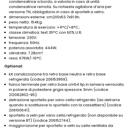
condensatrice a bordo, a valvola in caso di unità
condensatrice remota. Su richiesta agitatore d’aria per
versione TN, obbligatorio in caso di sportelli a vetro;
dimensioni esterne: cm200x53.7x91.9h;
peso netto: 154Kg;
temperatura di esercizio: +4°C/+8°C.;
classe climatica: test 35°C con 60% U.R;
tensione: 230V;
frequenza: 50Hz;
potenza assorbita: 444W;
cilindrata: 7.28cm³;
resa: 676W/-10°C.
Optional:
kit canalizzazione tra retro base neutra e retro base
refrigerata (codice 206153959);
fianco terminale per retro base cm54.6p in lamiera verniciata
in polvere di poliestere grigia spessore 3mm (codice
212082802-95);
detrazione sportello per vano cella refrigerato (da detrarre
quando si sostituisce lo sportello con la cassettiera) (codice
206100641);
sportello a vetri per vano cella refrigerato (non disponibile su
versione BT) (codice 206152744);
maggiorazione per sportello a vetri su cella ventilata da