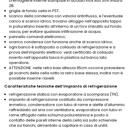
cremagliere interne stampate in acciaio inox AISI 304 finitura
2B;
griglie di fondo cella in PST;
scarico della condensa con valvola antiriflusso, e l’eventuale
carico e scarico idrico, trovano alloggio nell’apposito tappo
in poliuretano inserito all’interno di un foro imbutito sul fondo
vasca, per evitare qualsiasi infiltrazione di acqua;
pannello comandi elettronico;
scarico condensa con funzione anche di scarico idrico;
ogni banco è sottoposto a collaudo di refrigerazione e a
prova dell’impianto elettrico: vedi certificato di collaudo
inserito nell’apposita tasca in plastica sul banco lato
operatore;
ATTENZIONE: nelle retro basi altezza 95cm occorre prevedere
gli scarichi della cella sotto la retro base stessa, inoltre non è
possibile inserire i lavelli.
Caratteristiche tecniche dell’impianto di refrigerazione
refrigerazione statica con evaporatore a scomparsa (TN);
impianto di refrigerazione costituito da compressore
ermetico, condensatore con tubo di rame e alette d’alluminio
raffreddato ad aria con ventilatore, evaporatore con tubo in
rame affogato nella schiuma poliuretanica e posto a
contatto delle pareti interne della cella sia sullo schienale
che sui fianchi, alimentato a capillare in caso di unità