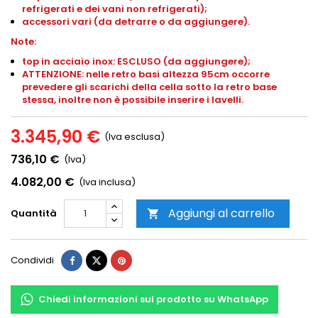
refrigerati e dei vani non refrigerati);
accessori vari (da detrarre o da aggiungere).
Note:
top in acciaio inox: ESCLUSO (da aggiungere);
ATTENZIONE: nelle retro basi altezza 95cm occorre
prevedere gli scarichi della cella sotto la retro base
stessa, inoltre non è possibile inserire i lavelli.
3.345,90 €
(Iva esclusa)
736,10 €
(Iva)
4.082,00 €
(Iva inclusa)
Aggiungi al carrello
Quantità

Condividi
Chiedi informazioni sul prodotto su WhatsApp