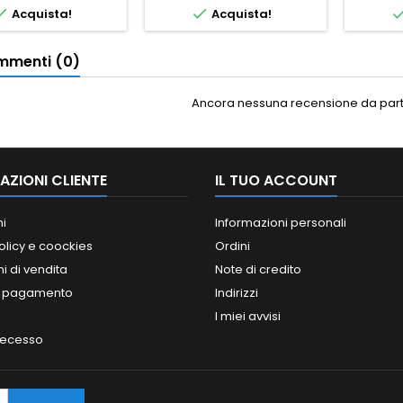


Acquista!
Acquista!
menti (0)
Ancora nessuna recensione da parte
AZIONI CLIENTE
IL TUO ACCOUNT
ni
Informazioni personali
olicy e coockies
Ordini
i di vendita
Note di credito
i pagamento
Indirizzi
I miei avvisi
 recesso