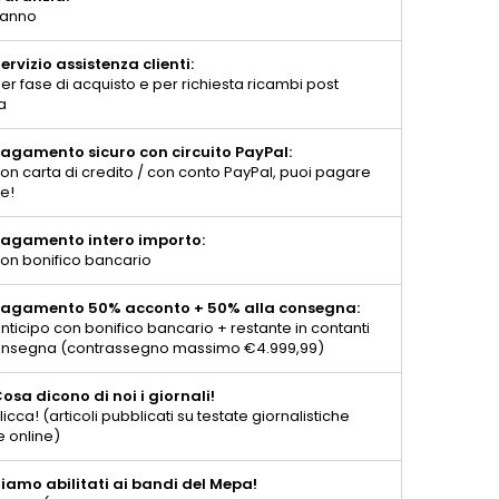
 anno
ervizio assistenza clienti:
er fase di acquisto e per richiesta ricambi post
a
agamento sicuro con circuito PayPal:
on carta di credito / con conto PayPal, puoi pagare
te!
agamento intero importo:
on bonifico bancario
agamento 50% acconto + 50% alla consegna:
nticipo con bonifico bancario + restante in contanti
consegna (contrassegno massimo €4.999,99)
osa dicono di noi i giornali!
licca! (articoli pubblicati su testate giornalistiche
e online)
iamo abilitati ai bandi del Mepa!