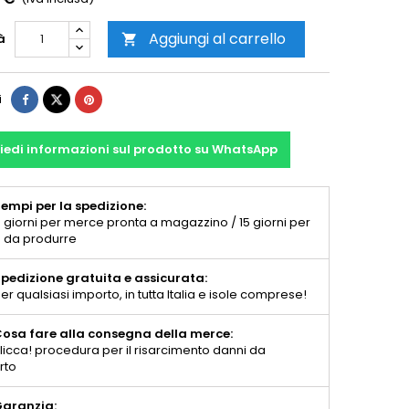
Aggiungi al carrello
à

i
iedi informazioni sul prodotto su WhatsApp
empi per la spedizione:
 giorni per merce pronta a magazzino / 15 giorni per
 da produrre
pedizione gratuita e assicurata:
er qualsiasi importo, in tutta Italia e isole comprese!
osa fare alla consegna della merce:
licca! procedura per il risarcimento danni da
rto
aranzia: