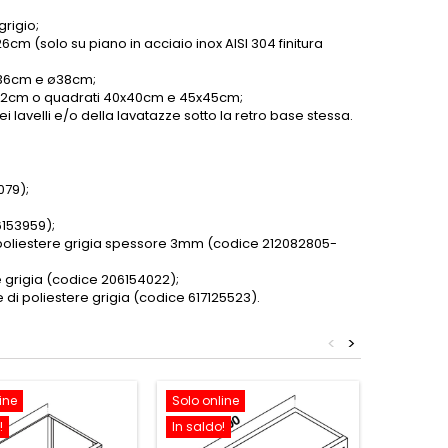
grigio;
6cm (solo su piano in acciaio inox AISI 304 finitura
 ø36cm e ø38cm;
o ø42cm o quadrati 40x40cm e 45x45cm;
 lavelli e/o della lavatazze sotto la retro base stessa.
079);
6153959);
i poliestere grigia spessore 3mm (codice 212082805-
e grigia (codice 206154022);
 di poliestere grigia (codice 617125523).
<
>
ine
Solo online
Solo onl
!
In saldo!
In saldo!