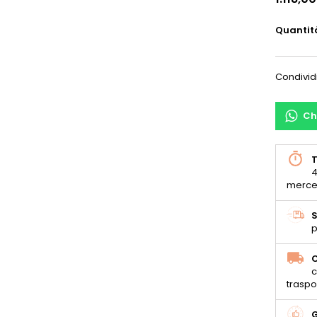
Quantit
Condivid
Ch
T
4
merce
S
p
C
c
traspo
G