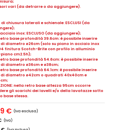
misura;
ori vari (da detrarre o da aggiungere).
 di chiusura laterali e schienale: ESCLUSI (da
ngere);
 acciaio inox: ESCLUSO (da aggiungere);
retro base profondità 39.6cm: è possibile inserire
i di diametro ø26cm (solo su piano in acciaio inox
04 finitura Scotch-Brite con profilo in alluminio
piano cm2.5h);
retro base profondità 54.6cm: è possibile inserire
li di diametro ø36cm e ø38cm;
retro base profondità 64.1cm: è possibile inserire
li di diametro ø42cm o quadrati 40x40cm e
5cm;
ZIONE: nella retro base altezza 95cm occorre
ere gli scarichi dei lavelli e/o della lavatazze sotto
ro base stessa.
39 €
(Iva esclusa)
€
(Iva)
0 €
(Iva inclusa)