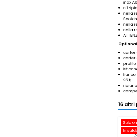
inox AI
n.1 rip
nella r
Scotch
nella 
nella 
ATTENZI
Optional
carter 
carter
profilo
kit ca
fianco
95);
ripian
compen
16 altr
Solo on
In sald