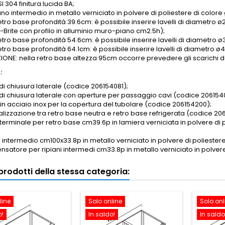
SI 304 finitura lucida BA;
iano intermedio in metallo verniciato in polvere di poliestere di colore 
etro base profondità 39.6cm: è possibile inserire lavelli di diametro ø2
-Brite con profilo in alluminio muro-piano cm2.5h);
retro base profondità 54.6cm: è possibile inserire lavelli di diametro
retro base profondità 64.1cm: è possibile inserire lavelli di diametr
ONE: nella retro base altezza 95cm occorre prevedere gli scarichi dei
:
di chiusura laterale (codice 206154081);
 di chiusura laterale con aperture per passaggio cavi (codice 206154
 in acciaio inox per la copertura del tubolare (codice 206154200);
nalizzazione tra retro base neutra e retro base refrigerata (codice 20
 terminale per retro base cm39.6p in lamiera verniciata in polvere d
o intermedio cm100x33.8p in metallo verniciato in polvere di poliester
satore per ripiani intermedi cm33.8p in metallo verniciato in polvere
i prodotti della stessa categoria:
line
Solo online
Solo onl
o!
In saldo!
In saldo