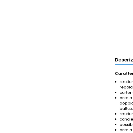
Descri
Caratter
struttu
regolab
carter 
ante a
doppia 
battuta
struttu
canalet
possib
ante a 