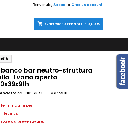
Benvenuto,
Accedi
o
Crea un account
shopping_cart
Carrello:
0
Prodotti - 0,00 €
x91h
obanco bar neutro-struttura
llo-1 vano aperto-
0x39x91h
prodotto
ey_130966-95
Marca
Ifi
 le immagini per:
i tecnici.
esta e da preventivare: