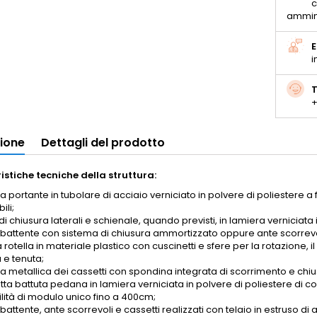
c
ammin
E
i
T
+
zione
Dettagli del prodotto
istiche tecniche della struttura:
ra portante in tubolare di acciaio verniciato in polvere di poliestere a
ili;
di chiusura laterali e schienale, quando previsti, in lamiera verniciata 
 battente con sistema di chiusura ammortizzato oppure ante scorrevoli
rotella in materiale plastico con cuscinetti e sfere per la rotazione, i
 e tenuta;
ra metallica dei cassetti con spondina integrata di scorrimento e chiu
ta battuta pedana in lamiera verniciata in polvere di poliestere di co
ilità di modulo unico fino a 400cm;
battente, ante scorrevoli e cassetti realizzati con telaio in estruso di al