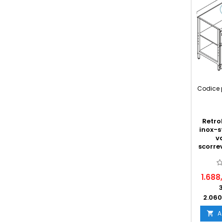
Codice 
Retro
inox-s
v
scorre
1.688
2.060
A
