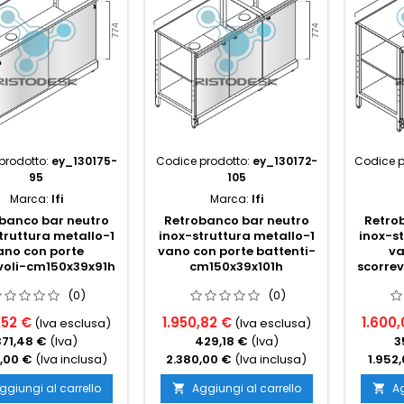
prodotto:
ey_130175-
Codice prodotto:
ey_130172-
Codice p
95
105
Marca:
Ifi
Marca:
Ifi
banco bar neutro
Retrobanco bar neutro
Retro
truttura metallo-1
inox-struttura metallo-1
inox-st
ano con porte
vano con porte battenti-
va
voli-cm150x39x91h
cm150x39x101h
scorre
(0)
(0)
,52 €
1.950,82 €
1.600,
(Iva esclusa)
(Iva esclusa)
371,48 €
(Iva)
429,18 €
(Iva)
3
,00 €
(Iva inclusa)
2.380,00 €
(Iva inclusa)
1.952
ggiungi al carrello
Aggiungi al carrello
Ag

