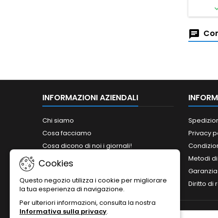
Com
INFORMAZIONI AZIENDALI
INFORM
Chi siamo
Spedizio
Cosa facciamo
Privacy p
Cosa dicono di noi i giornali!
Condizion
Siamo abilitati ai bandi del MePA!
Metodi d
Cookies
Orari
Garanzia
Questo negozio utilizza i cookie per migliorare
Contattaci
Diritto di
la tua esperienza di navigazione.
Per ulteriori informazioni, consulta la nostra
Informativa sulla privacy
.