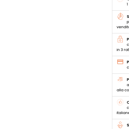
1
S
p
vendit
P
c
in 3 ra
P
c
P
a
alla 
C
c
italian
S