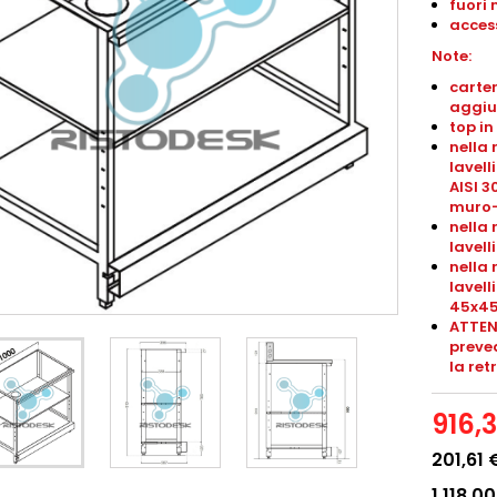
fuori 
access
Note:
carter
aggiu
top in
nella 
lavell
AISI 3
muro-
nella 
lavel
nella 
lavel
45x4
ATTEN
preved
la ret
916,
201,61 
1.118,0