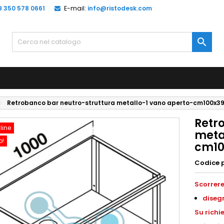
9 350 578 0661
E-mail:
info@ristodesk.com

Retrobanco bar neutro-struttura metallo-1 vano aperto-cm100x39
Retr
line
meta
o!
cm10
Codice 
Scorrere
disegn
Su richi