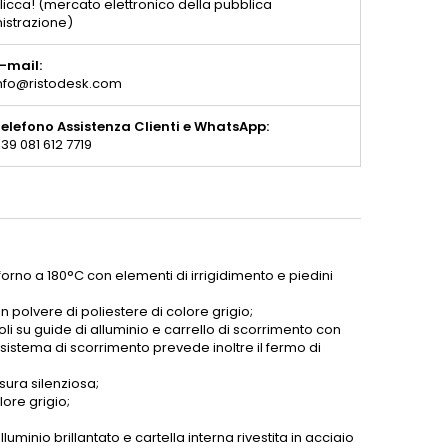
licca! (mercato elettronico della pubblica
istrazione)
-mail:
nfo@ristodesk.com
elefono Assistenza Clienti e WhatsApp:
39 081 612 7719
 forno a 180°C con elementi di irrigidimento e piedini
in polvere di poliestere di colore grigio;
 su guide di alluminio e carrello di scorrimento con
l sistema di scorrimento prevede inoltre il fermo di
sura silenziosa;
lore grigio;
luminio brillantato e cartella interna rivestita in acciaio