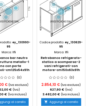
rodotto:
ey_130990-
Codice prodotto:
ey_130629-
Codice p
95
95
Marca:
Ifi
Marca:
Ifi
banco bar neutro
Retrobanco refrigerato-
Retrob
ruttura metallo-1
statico a scomparsa-2
inox-st
no con porte
vani refrigerati-con
vano a
voli-cm125x54x91h
motore-cm150x63x91h
f
cm
(0)
(0)
00 €
2.854,10 €
1.026,
(Iva esclusa)
(Iva esclusa)
52,00 €
(Iva)
627,90 €
(Iva)
2
,00 €
(Iva inclusa)
3.482,00 €
(Iva inclusa)
1.252,
giungi al carrello
Aggiungi al carrello
Ag

