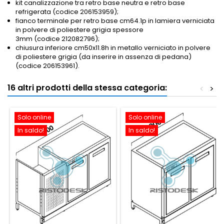
kit canalizzazione tra retro base neutra e retro base
refrigerata (codice 206153959);
fianco terminale per retro base cm64.1p in lamiera verniciata
in polvere di poliestere grigia spessore
3mm (codice 212082796);
chiusura inferiore cm50x11.8h in metallo verniciato in polvere
di poliestere grigia (da inserire in assenza di pedana)
(codice 206153961).
16 altri prodotti della stessa categoria:
<
>
Solo online
Solo online
In saldo!
In saldo!