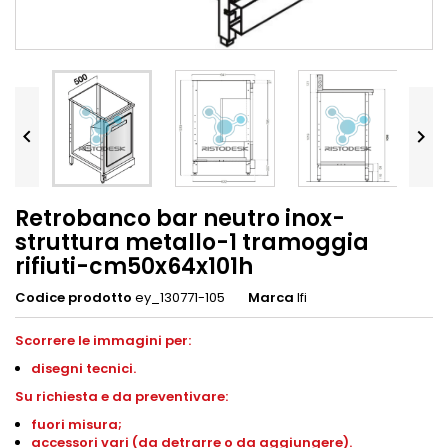


Retrobanco bar neutro inox-
struttura metallo-1 tramoggia
rifiuti-cm50x64x101h
Codice prodotto
ey_130771-105
Marca
Ifi
Scorrere le immagini per:
disegni
tecnici.
S
u richiesta e da preventivare:
fuori misura;
accessori vari (da detrarre o da aggiungere).