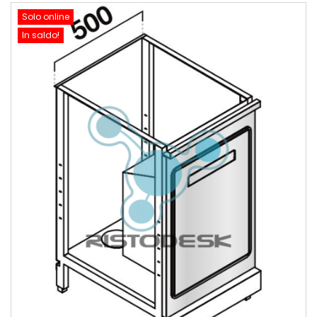
Solo online
In saldo!