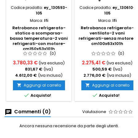
Codice prodotto:
ey_130593-
Codice prodotto:
ey_130610-
105
105
Marca:
Ifi
Marca:
Ifi
Retrobanco refrigerato-
Retrobanco refrigerato-
statico a scomparsa-
ventilato-2 vani
bassa temperatura-2 vani
refrigerati-senza motore-
refrigerati-con motore-
cm100x63x101h
cm150x53x101h
(0)
(0)
3.780,33 €
2.275,41 €
(Iva esclusa)
(Iva esclusa)
831,67 €
(Iva)
500,59 €
(Iva)
4.612,00 €
(Iva inclusa)
2.776,00 €
(Iva inclusa)
Aggiungi al carrello
Aggiungi al carrello




Acquista!
Acquista!
Commenti (0)
Valutazione
Ancora nessuna recensione da parte degli utenti.