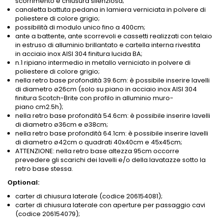
scorrimento e chiusura silenziosa;
canaletta battuta pedana in lamiera verniciata in polvere di
poliestere di colore grigio;
possibilità di modulo unico fino a 400cm;
ante a battente, ante scorrevoli e cassetti realizzati con telaio
in estruso di alluminio brillantato e cartella interna rivestita
in acciaio inox AISI 304 finitura lucida BA;
n.1 ripiano intermedio in metallo verniciato in polvere di
poliestere di colore grigio;
nella retro base profondità 39.6cm: è possibile inserire lavelli
di diametro ø26cm (solo su piano in acciaio inox AISI 304
finitura Scotch-Brite con profilo in alluminio muro-
piano
cm2.5h
);
nella retro base profondità 54.6cm: è possibile inserire lavelli
di diametro ø36cm e ø38cm;
nella retro base profondità 64.1cm: è possibile inserire lavelli
di diametro ø42cm o quadrati 40x40cm e 45x45cm;
ATTENZIONE: nella retro base altezza 95cm occorre
prevedere gli scarichi dei lavelli e/o della lavatazze sotto la
retro base stessa.
Optional:
carter di chiusura laterale (codice 206154081);
carter di chiusura laterale con aperture per passaggio cavi
(codice 206154079);