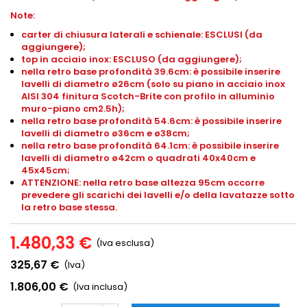
Note:
carter di chiusura laterali e schienale: ESCLUSI (da
aggiungere);
top in acciaio inox: ESCLUSO (da aggiungere);
nella retro base profondità 39.6cm: è possibile inserire
lavelli di diametro ø26cm (solo su piano in acciaio inox
AISI 304 finitura Scotch-Brite con profilo in alluminio
muro-piano
cm2.5h
);
nella retro base profondità 54.6cm: è possibile inserire
lavelli di diametro ø36cm e ø38cm;
nella retro base profondità 64.1cm: è possibile inserire
lavelli di diametro ø42cm o quadrati 40x40cm e
45x45cm;
ATTENZIONE: nella retro base altezza 95cm occorre
prevedere gli scarichi dei lavelli e/o della lavatazze sotto
la retro base stessa.
1.480,33 €
(Iva esclusa)
325,67 €
(Iva)
1.806,00 €
(Iva inclusa)